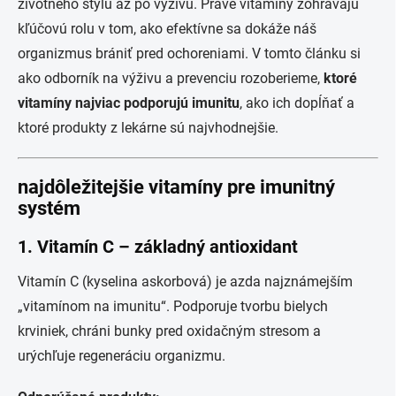
životného štýlu až po výživu. Práve vitamíny zohrávajú
kľúčovú rolu v tom, ako efektívne sa dokáže náš
organizmus brániť pred ochoreniami. V tomto článku si
ako odborník na výživu a prevenciu rozoberieme,
ktoré
vitamíny najviac podporujú imunitu
, ako ich dopĺňať a
ktoré produkty z lekárne sú najvhodnejšie.
najdôležitejšie vitamíny pre imunitný
systém
1.
Vitamín C – základný antioxidant
Vitamín C (kyselina askorbová) je azda najznámejším
„vitamínom na imunitu“. Podporuje tvorbu bielych
krviniek, chráni bunky pred oxidačným stresom a
urýchľuje regeneráciu organizmu.