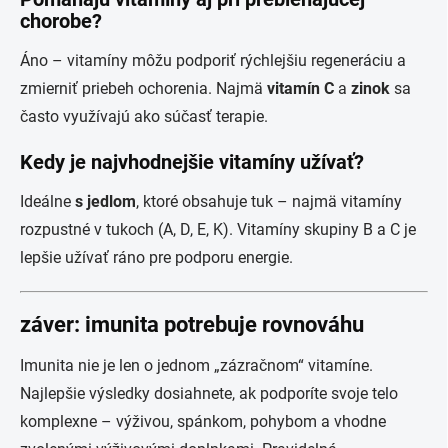
chorobe?
Áno – vitamíny môžu podporiť rýchlejšiu regeneráciu a
zmierniť priebeh ochorenia. Najmä
vitamín C
a
zinok
sa
často využívajú ako súčasť terapie.
Kedy je najvhodnejšie vitamíny užívať?
Ideálne
s jedlom
, ktoré obsahuje tuk – najmä vitamíny
rozpustné v tukoch (A, D, E, K). Vitamíny skupiny B a C je
lepšie užívať ráno pre podporu energie.
záver: imunita potrebuje rovnováhu
Imunita nie je len o jednom „zázračnom“ vitamíne.
Najlepšie výsledky dosiahnete, ak podporíte svoje telo
komplexne – výživou, spánkom, pohybom a vhodne