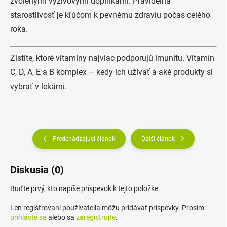
zvolenými výživovými doplnkami. Pravidelná
starostlivosť je kľúčom k pevnému zdraviu počas celého
roka.
Zistite, ktoré vitamíny najviac podporujú imunitu. Vitamín
C, D, A, E a B komplex – kedy ich užívať a aké produkty si
vybrať v lekárni.
Predchádzajúci článok
Ďalší článok
Diskusia (0)
Buďte prvý, kto napíše príspevok k tejto položke.
Len registrovaní používatelia môžu pridávať príspevky. Prosím
prihláste sa
alebo sa
zaregistrujte
.