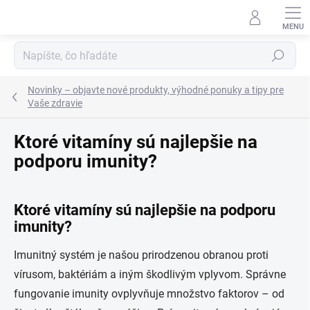
Prejsť
na
obsah
Hľadať
Novinky – objavte nové produkty, výhodné ponuky a tipy pre
Vaše zdravie
Ktoré vitamíny sú najlepšie na
podporu imunity?
Ktoré vitamíny sú najlepšie na podporu
imunity?
Imunitný systém je našou prirodzenou obranou proti
vírusom, baktériám a iným škodlivým vplyvom. Správne
fungovanie imunity ovplyvňuje množstvo faktorov – od