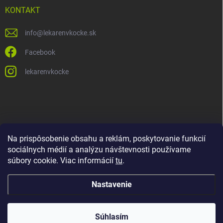
KONTAKT
info
@
lekarenvkocke.sk
Facebook
lekarenvkocke
Na prispôsobenie obsahu a reklám, poskytovanie funkcií
sociálnych médií a analýzu návštevnosti používame
súbory cookie. Viac informácií
tu
.
Nastavenie
Súhlasím
Copyright 2026
Lekáreň v KOCKE
. Všetky práva vyhradené.
Upraviť