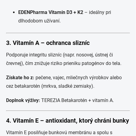
EDENPharma Vitamín D3 + K2
– ideálny pri
dlhodobom užívaní.
3.
Vitamín A – ochranca slizníc
Podporuje integritu slizníc (napr. nosovej, ústnej či
črevnej), čím znižuje riziko prieniku patogénov do tela.
Získate ho z:
pečene, vajec, mliečnych výrobkov alebo
cez betakarotén (mrkva, sladké zemiaky).
Doplnok výživy:
TEREZIA Betakarotén + vitamín A.
4.
Vitamín E – antioxidant, ktorý chráni bunky
Vitamín E posilňuje bunkovú membránu a spolu s