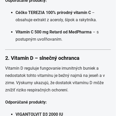
Odporúčané produkty:
Céčko TEREZIA 100% prírodný vitamín C
–
obsahuje extrakt z aceroly, šípok a rakytníka.
Vitamin C 500 mg Retard od MedPharma
– s
postupným uvoľňovaním.
2.
Vitamín D – slnečný ochranca
Vitamín D reguluje fungovanie imunitných buniek a
nedostatok tohto vitamínu je bežný najmä na jeseň a v
zime. Výskumy ukazujú, že dostatok vitamínu D môže
znížiť riziko respiračných ochorení.
Odporúčané produkty:
VIGANTOLVIT D3 2000 IU