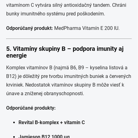
vitamínom C vytvára silný antioxidačný tandem. Chráni
bunky imunitného systému pred poškodením.
Odporúčaný produkt:
MedPharma Vitamín E 200 IU.
5.
Vitamíny skupiny B – podpora imunity aj
energie
Komplex vitamínov B (najmä B6, B9 – kyselina listová a
B12) je dôležitý pre tvorbu imunitných buniek a červených
krviniek. Nedostatok vitamínov skupiny B môže viesť k
únave a zníženej obranyschopnosti.
Odporúčané produkty:
Revital B-komplex + vitamín C
Jamieson B12 1000 µg