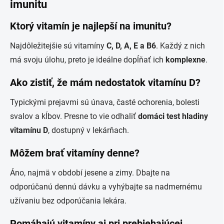
imunitu
Ktorý vitamín je najlepší na imunitu?
Najdôležitejšie sú vitamíny
C, D, A, E a B6
. Každý z nich
má svoju úlohu, preto je ideálne dopĺňať ich
komplexne
.
Ako zistiť, že mám nedostatok vitamínu D?
Typickými prejavmi sú únava, časté ochorenia, bolesti
svalov a kĺbov. Presne to vie odhaliť
domáci test hladiny
vitamínu D
, dostupný v lekárňach.
Môžem brať vitamíny denne?
Áno, najmä v období jesene a zimy. Dbajte na
odporúčanú dennú dávku a vyhýbajte sa nadmernému
užívaniu bez odporúčania lekára.
Pomáhajú vitamíny aj pri prebiehajúcej