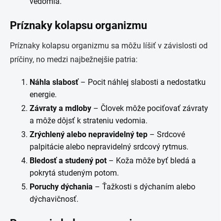
vedomia.
Príznaky kolapsu organizmu
Príznaky kolapsu organizmu sa môžu líšiť v závislosti od
príčiny, no medzi najbežnejšie patria:
Náhla slabosť
– Pocit náhlej slabosti a nedostatku
energie.
Závraty a mdloby
– Človek môže pociťovať závraty
a môže dôjsť k strateniu vedomia.
Zrýchlený alebo nepravidelný tep
– Srdcové
palpitácie alebo nepravidelný srdcový rytmus.
Bledosť a studený pot
– Koža môže byť bledá a
pokrytá studeným potom.
Poruchy dýchania
– Ťažkosti s dýchaním alebo
dýchavičnosť.