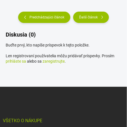
Predchádzajúci článok
Ďalší článok
Diskusia (0)
Buďte prvý, kto napíše príspevok k tejto položke.
Len registrovaní používatelia môžu pridávať príspevky. Prosím
prihláste sa
alebo sa
zaregistrujte
.
Z
á
p
ä
t
i
VŠETKO O NÁKUPE
e