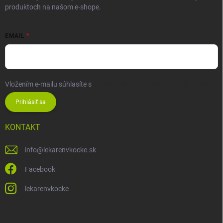
produktoch na našom e-shope.
EMAIL
Vložením e-mailu súhlasíte s
podmienkami ochrany osobných údajov
Prihlásiť sa
KONTAKT
info
@
lekarenvkocke.sk
Facebook
lekarenvkocke