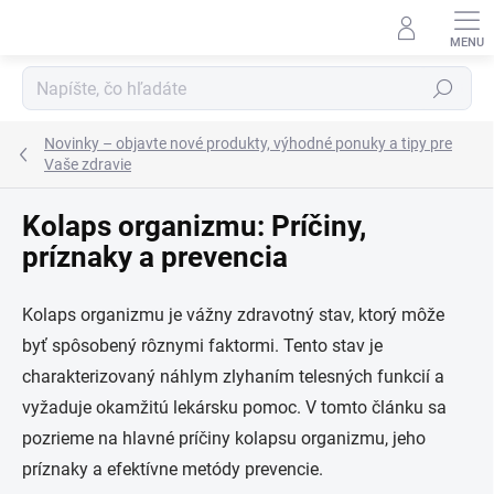
Prejsť
na
obsah
Hľadať
Novinky – objavte nové produkty, výhodné ponuky a tipy pre
Vaše zdravie
Kolaps organizmu: Príčiny,
príznaky a prevencia
Kolaps organizmu je vážny zdravotný stav, ktorý môže
byť spôsobený rôznymi faktormi. Tento stav je
charakterizovaný náhlym zlyhaním telesných funkcií a
vyžaduje okamžitú lekársku pomoc. V tomto článku sa
pozrieme na hlavné príčiny kolapsu organizmu, jeho
príznaky a efektívne metódy prevencie.