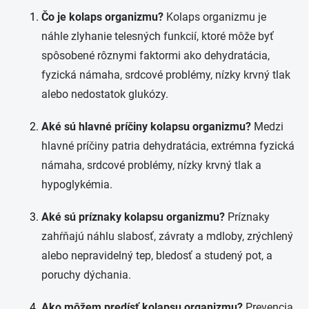
Čo je kolaps organizmu?
Kolaps organizmu je
náhle zlyhanie telesných funkcií, ktoré môže byť
spôsobené rôznymi faktormi ako dehydratácia,
fyzická námaha, srdcové problémy, nízky krvný tlak
alebo nedostatok glukózy.
Aké sú hlavné príčiny kolapsu organizmu?
Medzi
hlavné príčiny patria dehydratácia, extrémna fyzická
námaha, srdcové problémy, nízky krvný tlak a
hypoglykémia.
Aké sú príznaky kolapsu organizmu?
Príznaky
zahŕňajú náhlu slabosť, závraty a mdloby, zrýchlený
alebo nepravidelný tep, bledosť a studený pot, a
poruchy dýchania.
Ako môžem predísť kolapsu organizmu?
Prevencia