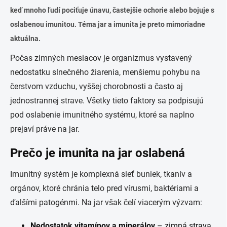
keď mnoho ľudí pociťuje únavu, častejšie ochorie alebo bojuje s
oslabenou imunitou. Téma
jar a imunita
je preto mimoriadne
aktuálna.
Počas zimných mesiacov je organizmus vystavený
nedostatku slnečného žiarenia, menšiemu pohybu na
čerstvom vzduchu, vyššej chorobnosti a často aj
jednostrannej strave. Všetky tieto faktory sa podpisujú
pod oslabenie imunitného systému, ktoré sa naplno
prejaví práve na jar.
Prečo je imunita na jar oslabená
Imunitný systém je komplexná sieť buniek, tkanív a
orgánov, ktoré chránia telo pred vírusmi, baktériami a
ďalšími patogénmi. Na jar však čelí viacerým výzvam:
Nedostatok vitamínov a minerálov
– zimná strava