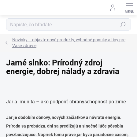
Prejsť
na
obsah
Hľadať
Novinky – objavte nové produkty, výhodné ponuky a tipy pre
Vaše zdravie
Jarné slnko: Prírodný zdroj
energie, dobrej nálady a zdravia
Jar a imunita – ako podporiť obranyschopnosť po zime
Jar je obdobím obnovy, nových začiatkov a návratu energie.
Príroda sa prebúdza, dni sa predlžujú a slnečné lúče pôsobia
povzbudzujúco. Napriek tomu práve jar býva paradoxne časom,