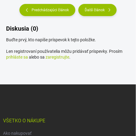
Predchádzajúci článok
Ďalší článok
Diskusia (0)
Buďte prvý, kto napíše príspevok k tejto položke.
Len registrovaní používatelia môžu pridávať príspevky. Prosím
prihláste sa
alebo sa
zaregistrujte
.
Z
á
p
ä
t
i
VŠETKO O NÁKUPE
e
Ako nakupovať