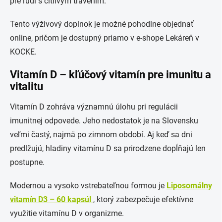
pre ľudí s citlivým trávením.
Tento výživový doplnok je možné pohodlne objednať
online, pričom je dostupný priamo v e-shope Lekáreň v
KOCKE.
Vitamín D – kľúčový vitamín pre imunitu a
vitalitu
Vitamín D zohráva významnú úlohu pri regulácii
imunitnej odpovede. Jeho nedostatok je na Slovensku
veľmi častý, najmä po zimnom období. Aj keď sa dni
predlžujú, hladiny vitamínu D sa prirodzene dopĺňajú len
postupne.
Modernou a vysoko vstrebateľnou formou je
Liposomálny
vitamín D3 – 60 kapsúl
, ktorý zabezpečuje efektívne
využitie vitamínu D v organizme.