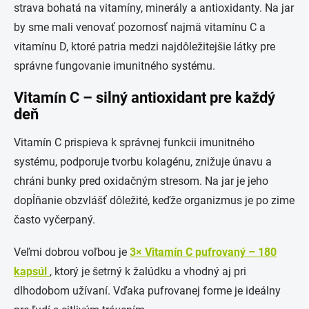
strava bohatá na vitamíny, minerály a antioxidanty. Na jar
by sme mali venovať pozornosť najmä vitamínu C a
vitamínu D, ktoré patria medzi najdôležitejšie látky pre
správne fungovanie imunitného systému.
Vitamín C – silný antioxidant pre každý
deň
Vitamín C prispieva k správnej funkcii imunitného
systému, podporuje tvorbu kolagénu, znižuje únavu a
chráni bunky pred oxidačným stresom. Na jar je jeho
dopĺňanie obzvlášť dôležité, keďže organizmus je po zime
často vyčerpaný.
Veľmi dobrou voľbou je
3× Vitamín C pufrovaný – 180
kapsúl
, ktorý je šetrný k žalúdku a vhodný aj pri
dlhodobom užívaní. Vďaka pufrovanej forme je ideálny