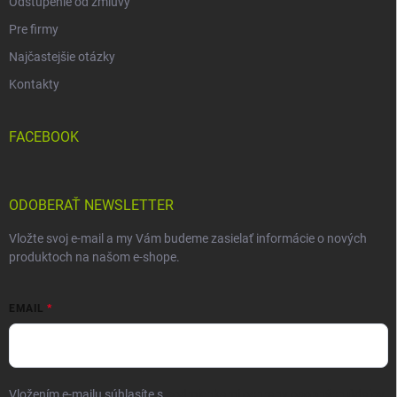
Odstúpenie od zmluvy
Pre firmy
Najčastejšie otázky
Kontakty
FACEBOOK
ODOBERAŤ NEWSLETTER
Vložte svoj e-mail a my Vám budeme zasielať informácie o nových
produktoch na našom e-shope.
EMAIL
Vložením e-mailu súhlasíte s
podmienkami ochrany osobných údajov