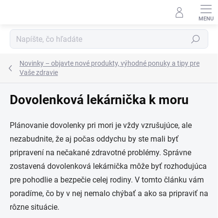
Prejsť
na
obsah
Hľadať
Novinky – objavte nové produkty, výhodné ponuky a tipy pre
Vaše zdravie
Dovolenková lekárnička k moru
Plánovanie dovolenky pri mori je vždy vzrušujúce, ale
nezabudnite, že aj počas oddychu by ste mali byť
pripravení na nečakané zdravotné problémy. Správne
zostavená dovolenková lekárnička môže byť rozhodujúca
pre pohodlie a bezpečie celej rodiny. V tomto článku vám
poradíme, čo by v nej nemalo chýbať a ako sa pripraviť na
rôzne situácie.