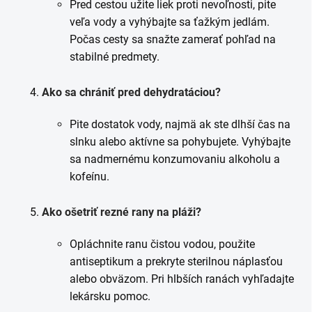
Pred cestou užite liek proti nevoľnosti, pite
veľa vody a vyhýbajte sa ťažkým jedlám.
Počas cesty sa snažte zamerať pohľad na
stabilné predmety.
Ako sa chrániť pred dehydratáciou?
Pite dostatok vody, najmä ak ste dlhší čas na
slnku alebo aktívne sa pohybujete. Vyhýbajte
sa nadmernému konzumovaniu alkoholu a
kofeínu.
Ako ošetriť rezné rany na pláži?
Opláchnite ranu čistou vodou, použite
antiseptikum a prekryte sterilnou náplasťou
alebo obväzom. Pri hlbších ranách vyhľadajte
lekársku pomoc.