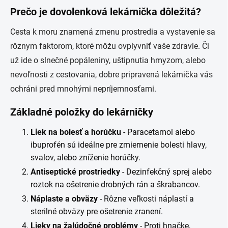
Prečo je dovolenková lekárnička dôležitá?
Cesta k moru znamená zmenu prostredia a vystavenie sa
rôznym faktorom, ktoré môžu ovplyvniť vaše zdravie. Či
už ide o slnečné popáleniny, uštipnutia hmyzom, alebo
nevoľnosti z cestovania, dobre pripravená lekárnička vás
ochráni pred mnohými nepríjemnosťami.
Základné položky do lekárničky
Liek na bolesť a horúčku
- Paracetamol alebo
ibuprofén sú ideálne pre zmiernenie bolesti hlavy,
svalov, alebo zníženie horúčky.
Antiseptické prostriedky
- Dezinfekčný sprej alebo
roztok na ošetrenie drobných rán a škrabancov.
Náplaste a obväzy
- Rôzne veľkosti náplastí a
sterilné obväzy pre ošetrenie zranení.
Lieky na žalúdočné problémy
- Proti hnačke,