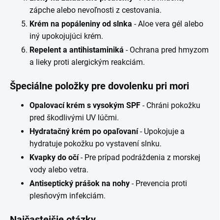
zápche alebo nevoľnosti z cestovania.
Krém na popáleniny od slnka
- Aloe vera gél alebo
iný upokojujúci krém.
Repelent a antihistaminiká
- Ochrana pred hmyzom
a lieky proti alergickým reakciám.
Špeciálne položky pre dovolenku pri mori
Opalovací krém s vysokým SPF
- Chráni pokožku
pred škodlivými UV lúčmi.
Hydratačný krém po opaľovaní
- Upokojuje a
hydratuje pokožku po vystavení slnku.
Kvapky do očí
- Pre prípad podráždenia z morskej
vody alebo vetra.
Antiseptický prášok na nohy
- Prevencia proti
plesňovým infekciám.
Najčastejšie otázky