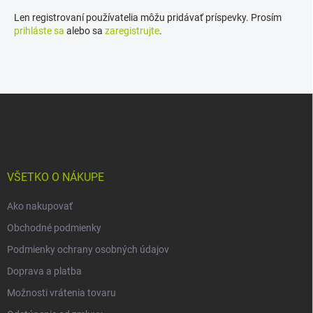
Len registrovaní používatelia môžu pridávať príspevky. Prosím
prihláste sa
alebo sa
zaregistrujte
.
Z
á
p
ä
t
i
VŠETKO O NÁKUPE
e
Ako nakupovať
Obchodné podmienky
Podmienky ochrany osobných údajov
Doprava a platba
Možnosti vrátenia tovaru