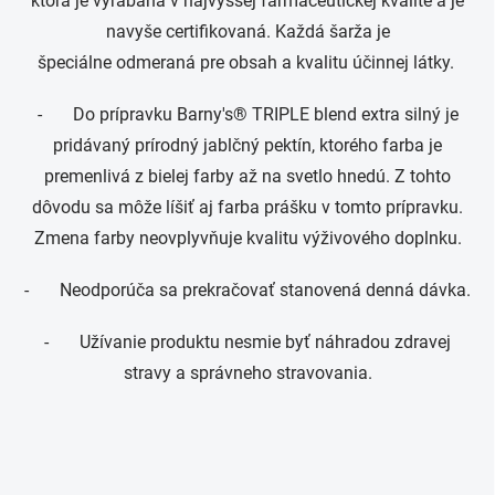
ktorá je vyrábaná v najvyššej farmaceutickej kvalite a je
navyše certifikovaná. Každá šarža je
špeciálne odmeraná pre obsah a kvalitu účinnej látky.
- Do prípravku Barny's® TRIPLE blend extra silný je
pridávaný prírodný jablčný pektín, ktorého farba je
premenlivá z bielej farby až na svetlo hnedú. Z tohto
dôvodu sa môže líšiť aj farba prášku v tomto prípravku.
Zmena farby neovplyvňuje kvalitu výživového doplnku.
- Neodporúča sa prekračovať stanovená denná dávka.
- Užívanie produktu nesmie byť náhradou zdravej
stravy a správneho stravovania.