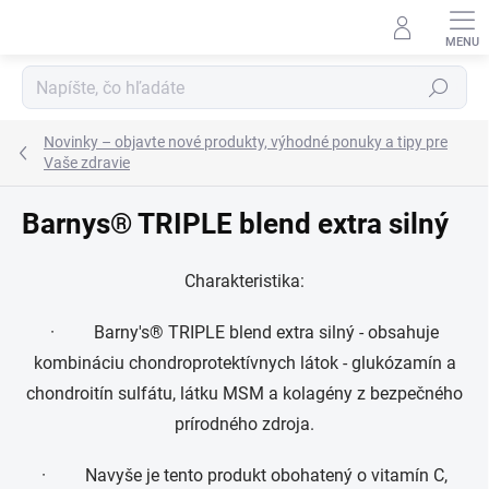
Prejsť
na
obsah
Hľadať
Novinky – objavte nové produkty, výhodné ponuky a tipy pre
Vaše zdravie
Barnys® TRIPLE blend extra silný
Charakteristika:
· Barny's® TRIPLE blend extra silný - obsahuje
kombináciu chondroprotektívnych látok - glukózamín a
chondroitín sulfátu, látku MSM a kolagény z bezpečného
prírodného zdroja.
· Navyše je tento produkt obohatený o vitamín C,