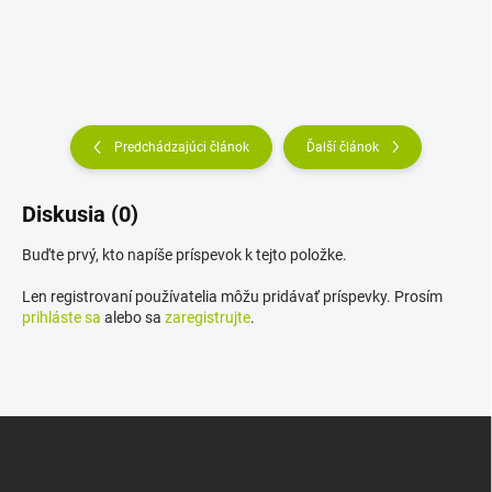
Predchádzajúci článok
Ďalší článok
Diskusia (0)
Buďte prvý, kto napíše príspevok k tejto položke.
Len registrovaní používatelia môžu pridávať príspevky. Prosím
prihláste sa
alebo sa
zaregistrujte
.
Z
á
p