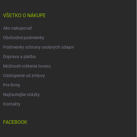
ä
t
i
VŠETKO O NÁKUPE
e
Ako nakupovať
Obchodné podmienky
Podmienky ochrany osobných údajov
Doprava a platba
Možnosti vrátenia tovaru
Odstúpenie od zmluvy
Pre firmy
Najčastejšie otázky
Kontakty
FACEBOOK