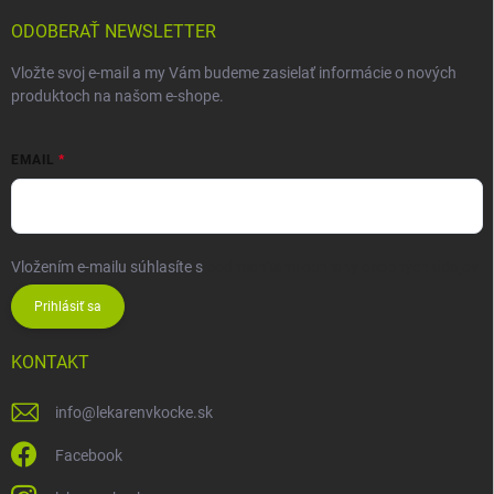
ODOBERAŤ NEWSLETTER
Vložte svoj e-mail a my Vám budeme zasielať informácie o nových
produktoch na našom e-shope.
EMAIL
Vložením e-mailu súhlasíte s
podmienkami ochrany osobných údajov
Prihlásiť sa
KONTAKT
info
@
lekarenvkocke.sk
Facebook