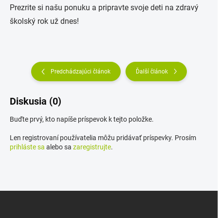
Prezrite si našu ponuku a pripravte svoje deti na zdravý
školský rok už dnes!
Predchádzajúci článok
Ďalší článok
Diskusia (0)
Buďte prvý, kto napíše príspevok k tejto položke.
Len registrovaní používatelia môžu pridávať príspevky. Prosím
prihláste sa
alebo sa
zaregistrujte
.
Z
á
p