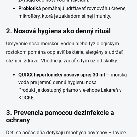
Probiotiká
pomáhajú udržiavať rovnováhu črevnej
mikroflóry, ktorá je základom silnej imunity.
2. Nosová hygiena ako denný rituál
Umývanie nosa morskou vodou alebo fyziologickým
roztokom pomáha odplaviť baktérie, alergény a udržať
sliznicu zdravú. Vhodné je začať s tým už od škôlky.
QUIXX hypertonický nosový sprej 30 ml
– morská
voda pre jemnú dennú hygienu nosa
Produkt je dostupný priamo v e-shope Lekáreň v
KOCKE.
3. Prevencia pomocou dezinfekcie a
ochrany
Deti sa počas dňa dotýkajú mnohých povrchov – lavice,