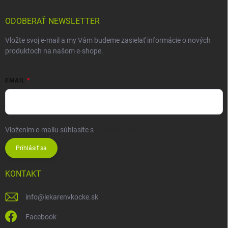
ODOBERAŤ NEWSLETTER
Vložte svoj e-mail a my Vám budeme zasielať informácie o nových
produktoch na našom e-shope.
EMAIL
Vložením e-mailu súhlasíte s
podmienkami ochrany osobných údajov
Prihlásiť sa
KONTAKT
info
@
lekarenvkocke.sk
Facebook