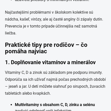
Najčastejšími problémami v školskom kolektíve sú
nádcha, kašeľ, virózy, ale aj časté angíny či zápaly dutín.
Prevencia je v tomto prípade účinnejšia než samotná
liečba.
Praktické tipy pre rodičov – čo
pomáha najviac
1. Doplňovanie vitamínov a minerálov
Vitamíny C, D a zinok sú základom pre podporu imunity.
Odporúča sa ich užívať najmä počas prechodných období
– jeseň a jar. U detí môžete siahnuť po sirupoch, žuvacích
tabletách alebo kvapkách.
Multivitamíny s obsahom C, D, zinku a selénu
zvyšujú odolnosť voči infekciám.