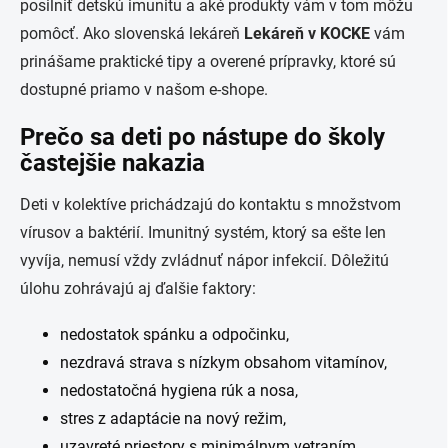
posilniť detskú imunitu a aké produkty vám v tom môžu
pomôcť. Ako slovenská lekáreň
Lekáreň v KOCKE
vám
prinášame praktické tipy a overené prípravky, ktoré sú
dostupné priamo v našom e‑shope.
Prečo sa deti po nástupe do školy
častejšie nakazia
Deti v kolektíve prichádzajú do kontaktu s množstvom
vírusov a baktérií. Imunitný systém, ktorý sa ešte len
vyvíja, nemusí vždy zvládnuť nápor infekcií. Dôležitú
úlohu zohrávajú aj ďalšie faktory:
nedostatok spánku a odpočinku,
nezdravá strava s nízkym obsahom vitamínov,
nedostatočná hygiena rúk a nosa,
stres z adaptácie na nový režim,
uzavreté priestory s minimálnym vetraním.