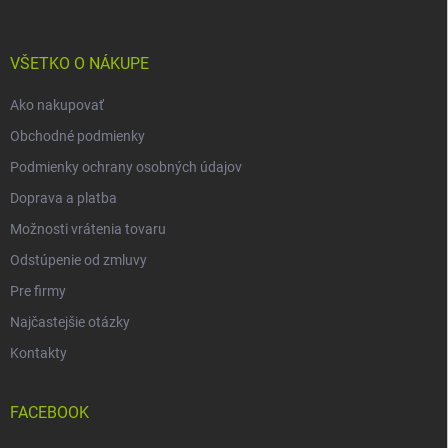
ä
t
i
VŠETKO O NÁKUPE
e
Ako nakupovať
Obchodné podmienky
Podmienky ochrany osobných údajov
Doprava a platba
Možnosti vrátenia tovaru
Odstúpenie od zmluvy
Pre firmy
Najčastejšie otázky
Kontakty
FACEBOOK