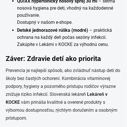
QUIXX hypertonický nosový sprej 30 ml
– šetrná
nosová hygiena pre deti, vhodný na každodenné
používanie.
Dostupný v našom e‑shope.
Detské jednorazové rúška (modré)
– praktická
ochrana na každý deň počas sezóny infekcií.
Zakúpite v Lekárni v KOCKE za výhodnú cenu.
Záver: Zdravie detí ako priorita
Prevencia je najlepší spôsob, ako zvládnuť nástup detí do
školy bez častých ochorení. Kombinácia vitamínovej
podpory, hygieny a pozorného prístupu rodičov výrazne
znižuje riziko infekcií. Slovenská lekáreň
Lekáreň v
KOCKE
vám prináša kvalitné a overené produkty s
výbornou dostupnosťou, rýchlym doručením a osobným
prístupom.