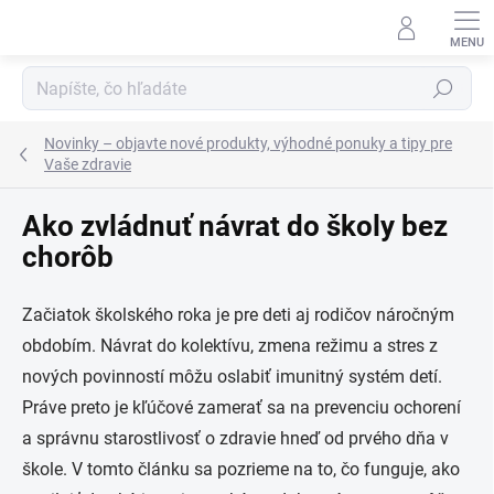
Prejsť
na
obsah
Hľadať
Novinky – objavte nové produkty, výhodné ponuky a tipy pre
Vaše zdravie
Ako zvládnuť návrat do školy bez
chorôb
Začiatok školského roka je pre deti aj rodičov náročným
obdobím. Návrat do kolektívu, zmena režimu a stres z
nových povinností môžu oslabiť imunitný systém detí.
Práve preto je kľúčové zamerať sa na prevenciu ochorení
a správnu starostlivosť o zdravie hneď od prvého dňa v
škole. V tomto článku sa pozrieme na to, čo funguje, ako