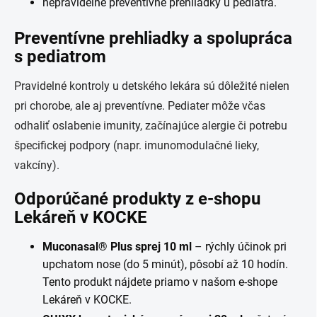
nepravidelné preventívne prehliadky u pediatra.
Preventívne prehliadky a spolupráca
s pediatrom
Pravidelné kontroly u detského lekára sú dôležité nielen
pri chorobe, ale aj preventívne. Pediater môže včas
odhaliť oslabenie imunity, začínajúce alergie či potrebu
špecifickej podpory (napr. imunomodulačné lieky,
vakcíny).
Odporúčané produkty z e‑shopu
Lekáreň v KOCKE
Muconasal® Plus sprej 10 ml
– rýchly účinok pri
upchatom nose (do 5 minút), pôsobí až 10 hodín.
Tento produkt nájdete priamo v našom e‑shope
Lekáreň v KOCKE.