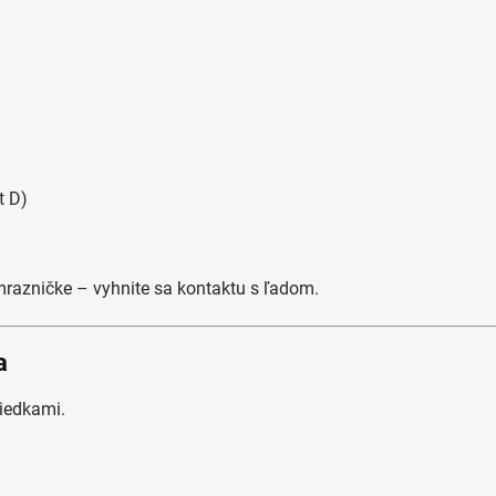
t D)
 mrazničke – vyhnite sa kontaktu s ľadom.
a
riedkami.