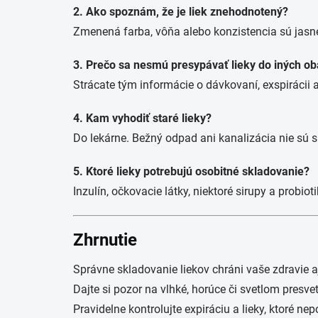
2. Ako spoznám, že je liek znehodnotený?
Zmenená farba, vôňa alebo konzistencia sú jasné
3. Prečo sa nesmú presypávať lieky do iných ob
Strácate tým informácie o dávkovaní, exspirácii
4. Kam vyhodiť staré lieky?
Do lekárne. Bežný odpad ani kanalizácia nie sú s
5. Ktoré lieky potrebujú osobitné skladovanie?
Inzulín, očkovacie látky, niektoré sirupy a probiot
Zhrnutie
Správne skladovanie liekov chráni vaše zdravie 
Dajte si pozor na vlhké, horúce či svetlom presvet
Pravidelne kontrolujte expiráciu a lieky, ktoré ne