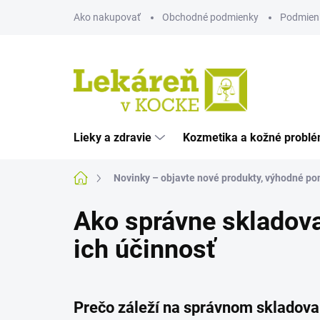
Prejsť
Ako nakupovať
Obchodné podmienky
Podmien
na
obsah
Lieky a zdravie
Kozmetika a kožné probl
Domov
Novinky – objavte nové produkty, výhodné pon
Ako správne skladovať
ich účinnosť
Prečo záleží na správnom skladovan