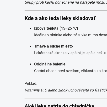
Sirupy proti kašľu ponechané na parapete môžu 
Kde a ako teda lieky skladovať
Izbová teplota (15–25 °C)
Ideálne v skrinke alebo zásuvke mimo dosa
Tmavé a suché miesto
Lekárenská skrinka v spálni je lepšia než k
Originálne balenie
Chráni obsah pred svetlom, vlhkosťou a ko
Príklad:
Vitamíny D, C alebo zinok uchovávajte vo fľaštičk
Aké lieky patria do chladničky