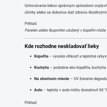
Uchovávanie liekov správnym spôsobom ovplyvňuje
účinky alebo sa dokonca stať zdraviu škodlivými
Príklad:
Paralen alebo Ibuprofen uložený v kúpeľni môže st
Kde rozhodne neskladovať lieky
Kúpeľňa
– vysoká vlhkosť a teplotné výkyvy
Kuchyňa
– podobne ako kúpeľňa, kuchyňa ni
Na slnečnom mieste
– UV žiarenie degraduj
Auto
– teploty v aute môžu dosiahnuť 60 °
Príklad: