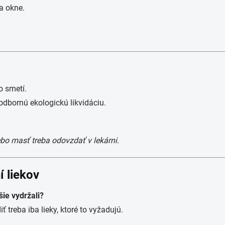
a okne.
o smetí.
odbornú ekologickú likvidáciu.
ebo masť treba odovzdať v lekárni.
í liekov
ie vydržali?
 treba iba lieky, ktoré to vyžadujú.