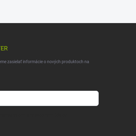
TER
eme zasielať informácie o nových produktoch na
mienkami ochrany osobných údajov