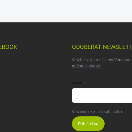
EBOOK
ODOBERAŤ NEWSLET
Vložte svoj e-mail a my Vám bud
našom e-shope.
EMAIL
Vložením e-mailu súhlasíte s
pod
Prihlásiť sa