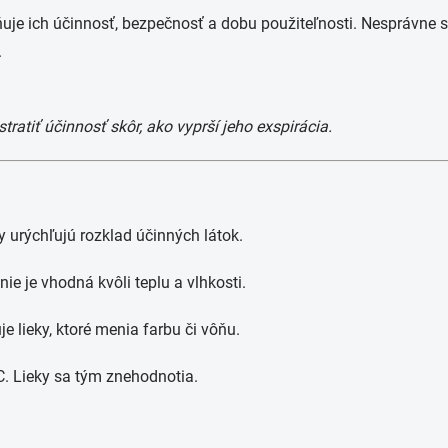
 ich účinnosť, bezpečnosť a dobu použiteľnosti. Nesprávne skl
.
ratiť účinnosť skôr, ako vyprší jeho exspirácia.
 urýchľujú rozklad účinných látok.
e je vhodná kvôli teplu a vlhkosti.
e lieky, ktoré menia farbu či vôňu.
C. Lieky sa tým znehodnotia.