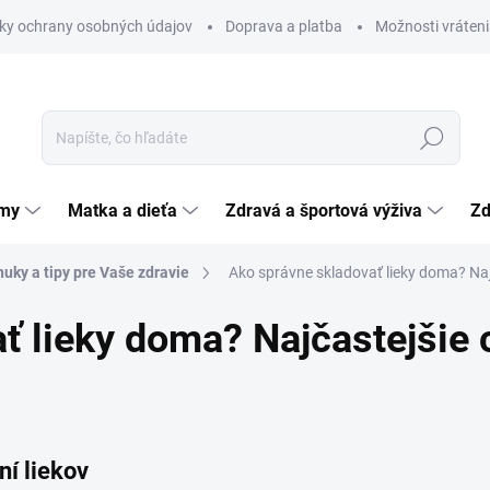
ky ochrany osobných údajov
Doprava a platba
Možnosti vráteni
Hľadať
émy
Matka a dieťa
Zdravá a športová výživa
Zd
uky a tipy pre Vaše zdravie
Ako správne skladovať lieky doma? Najč
 lieky doma? Najčastejšie c
í liekov