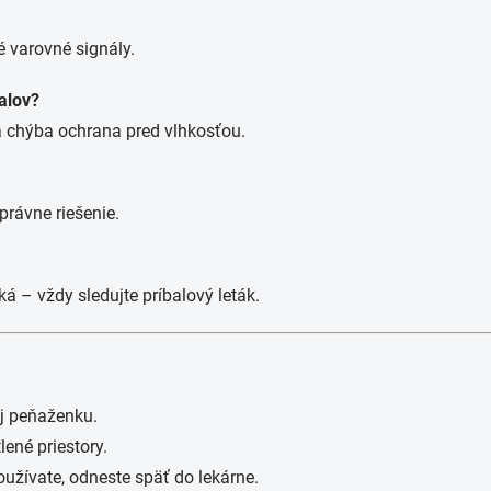
 varovné signály.
alov?
 a chýba ochrana pred vlhkosťou.
právne riešenie.
iká – vždy sledujte príbalový leták.
aj peňaženku.
lené priestory.
používate, odneste späť do lekárne.