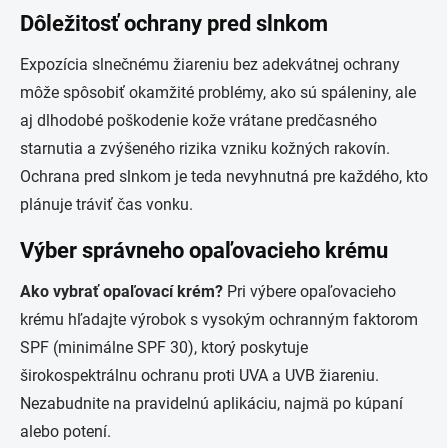
Dôležitosť ochrany pred slnkom
Expozícia slnečnému žiareniu bez adekvátnej ochrany
môže spôsobiť okamžité problémy, ako sú spáleniny, ale
aj dlhodobé poškodenie kože vrátane predčasného
starnutia a zvýšeného rizika vzniku kožných rakovín.
Ochrana pred slnkom je teda nevyhnutná pre každého, kto
plánuje tráviť čas vonku.
Výber správneho opaľovacieho krému
Ako vybrať opaľovací krém?
Pri výbere opaľovacieho
krému hľadajte výrobok s vysokým ochranným faktorom
SPF (minimálne SPF 30), ktorý poskytuje
širokospektrálnu ochranu proti UVA a UVB žiareniu.
Nezabudnite na pravidelnú aplikáciu, najmä po kúpaní
alebo potení.