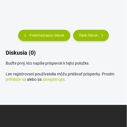
Predchádzajúci článok
Ďalší článok
Diskusia (0)
Buďte prvý, kto napíše príspevok k tejto položke.
Len registrovaní používatelia môžu pridávať príspevky. Prosím
prihláste sa
alebo sa
zaregistrujte
.
Z
á
p
ä