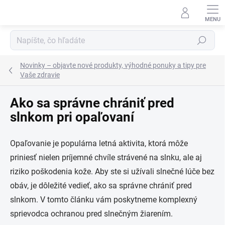
Prejsť
na
obsah
Hľadať
Novinky – objavte nové produkty, výhodné ponuky a tipy pre
Vaše zdravie
Ako sa správne chrániť pred
slnkom pri opaľovaní
Opaľovanie je populárna letná aktivita, ktorá môže
priniesť nielen príjemné chvíle strávené na slnku, ale aj
riziko poškodenia kože. Aby ste si užívali slnečné lúče bez
obáv, je dôležité vedieť, ako sa správne chrániť pred
slnkom. V tomto článku vám poskytneme komplexný
sprievodca ochranou pred slnečným žiarením.