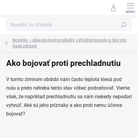
Prejsť
na
obsah
Hľadať
Novinky – objavte nové produkty, výhodné ponuky a tipy pre
Vaše zdravie
Ako bojovať proti prechladnutiu
V tomto zimnom období nám často teplota klesá pod
nulu a preto netreba tento stav vôbec podceňovať. Vieme
však, že napríklad prechladnutiu sa nám niekedy nepodarí
vyhnúť. Aké sú jeho príznaky a ako proti nemu účinne
bojovať?