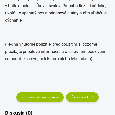
v hrdle a bolesti kĺbov a svalov. Pomáha tiež pri nádche,
uvoľňuje upchatý nos a prinosové dutiny a tým uľahčuje
dýchanie.
(liek na vnútorné použitie, pred použitím si pozorne
prečítajte príbalovú informáciu a o správnom používaní
sa poraďte so svojím lekárom alebo lekárnikom)
Predchádzajúci článok
Ďalší článok
Diskusia (0)