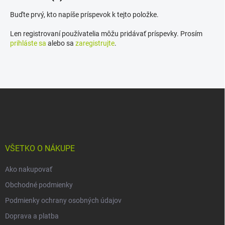
Buďte prvý, kto napíše príspevok k tejto položke.
Len registrovaní používatelia môžu pridávať príspevky. Prosím
prihláste sa
alebo sa
zaregistrujte
.
Z
á
p
ä
t
i
VŠETKO O NÁKUPE
e
Ako nakupovať
Obchodné podmienky
Podmienky ochrany osobných údajov
Doprava a platba