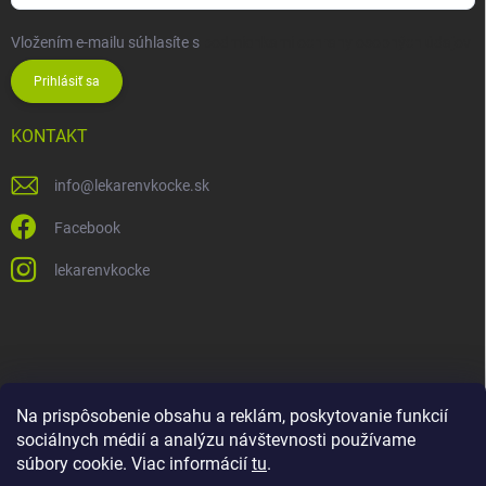
Vložením e-mailu súhlasíte s
podmienkami ochrany osobných údajov
Prihlásiť sa
KONTAKT
info
@
lekarenvkocke.sk
Facebook
lekarenvkocke
Na prispôsobenie obsahu a reklám, poskytovanie funkcií
sociálnych médií a analýzu návštevnosti používame
súbory cookie. Viac informácií
tu
.