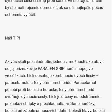
dýchacích ciest či sirup proti kašľu. Ak ste fajčiar, určite
by ste mali fajčenie obmedziť, ak sa dá, najlepšie počas
ochorenia vylúčiť.
Náš TIP!
Ak vás skolí prechladnutie, jednou z možností ako uľaviť
od jej príznakov je PARALEN GRIP horúci nápoj vo
vrecúškach. Liek obsahuje kombináciu dvoch liečiv –
paracetamolu a fenylefríniumchloridu. Paracetamol
pôsobí proti bolesti a horúčke, fenylefríniumchlorid
uvoľňuje dýchacie cesty. Liek je určený na odstránenie
príznakov chrípky a prechladnutia, vrátane horúčky,
bolesti pri zápale prinosových dutín, bolesti hlavy, bolesti