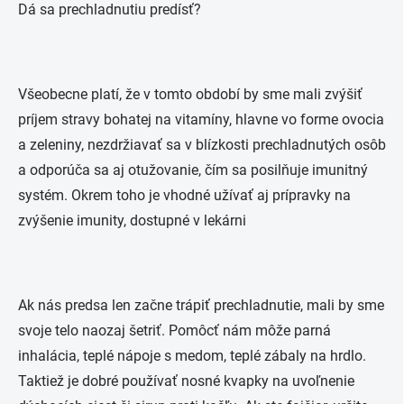
Dá sa prechladnutiu predísť?
Všeobecne platí, že v tomto období by sme mali zvýšiť
príjem stravy bohatej na vitamíny, hlavne vo forme ovocia
a zeleniny, nezdržiavať sa v blízkosti prechladnutých osôb
a odporúča sa aj otužovanie, čím sa posilňuje imunitný
systém. Okrem toho je vhodné užívať aj prípravky na
zvýšenie imunity, dostupné v lekárni
Ak nás predsa len začne trápiť prechladnutie, mali by sme
svoje telo naozaj šetriť. Pomôcť nám môže parná
inhalácia, teplé nápoje s medom, teplé zábaly na hrdlo.
Taktiež je dobré používať nosné kvapky na uvoľnenie