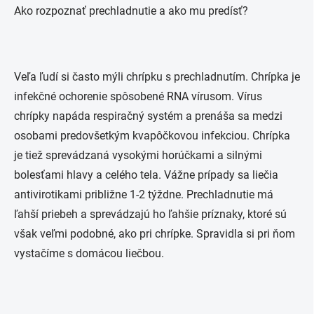
Ako rozpoznať prechladnutie a ako mu predísť?
Veľa ľudí si často mýli chrípku s prechladnutím. Chrípka je
infekčné ochorenie spôsobené RNA vírusom. Vírus
chrípky napáda respiračný systém a prenáša sa medzi
osobami predovšetkým kvapôčkovou infekciou. Chrípka
je tiež sprevádzaná vysokými horúčkami a silnými
bolesťami hlavy a celého tela. Vážne prípady sa liečia
antivirotikami približne 1-2 týždne. Prechladnutie má
ľahší priebeh a sprevádzajú ho ľahšie príznaky, ktoré sú
však veľmi podobné, ako pri chrípke. Spravidla si pri ňom
vystačíme s domácou liečbou.