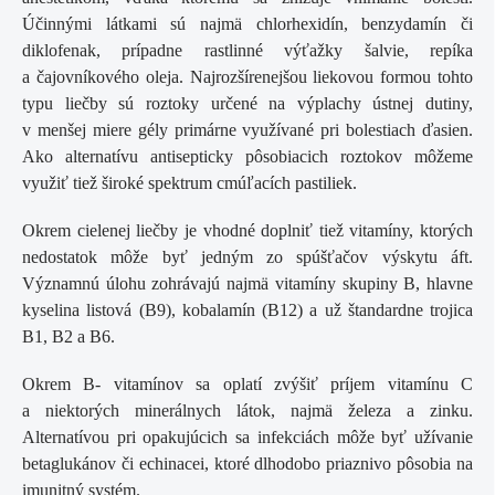
Účinnými látkami sú najmä chlorhexidín, benzydamín či
diklofenak, prípadne rastlinné výťažky šalvie, repíka
a čajovníkového oleja. Najrozšírenejšou liekovou formou tohto
typu liečby sú roztoky určené na výplachy ústnej dutiny,
v menšej miere gély primárne využívané pri bolestiach ďasien.
Ako alternatívu antisepticky pôsobiacich roztokov môžeme
využiť tiež široké spektrum cmúľacích pastiliek.
Okrem cielenej liečby je vhodné doplniť tiež vitamíny, ktorých
nedostatok môže byť jedným zo spúšťačov výskytu áft.
Významnú úlohu zohrávajú najmä vitamíny skupiny B, hlavne
kyselina listová (B9), kobalamín (B12) a už štandardne trojica
B1, B2 a B6.
Okrem B- vitamínov sa oplatí zvýšiť príjem vitamínu C
a niektorých minerálnych látok, najmä železa a zinku.
Alternatívou pri opakujúcich sa infekciách môže byť užívanie
betaglukánov či echinacei, ktoré dlhodobo priaznivo pôsobia na
imunitný systém.