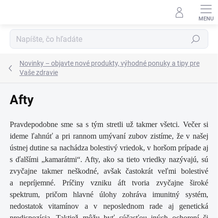
Prejsť
na
obsah
Hľadať
Novinky – objavte nové produkty, výhodné ponuky a tipy pre
Vaše zdravie
Afty
Pravdepodobne sme sa s tým stretli už takmer všetci. Večer si
ideme ľahnúť a pri rannom umývaní zubov zistíme, že v našej
ústnej dutine sa nachádza bolestivý vriedok, v horšom prípade aj
s ďalšími „kamarátmi“. Afty, ako sa tieto vriedky nazývajú, sú
zvyčajne takmer neškodné, avšak častokrát veľmi bolestivé
a nepríjemné. Príčiny vzniku áft tvoria zvyčajne široké
spektrum, pričom hlavné úlohy zohráva imunitný systém,
nedostatok vitamínov a v neposlednom rade aj genetická
predispozícia. Taktiež môžu byť súčasťou iných ochorení či