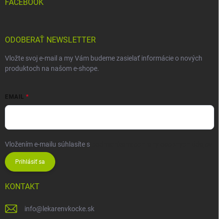
FACEBOOK
ODOBERAŤ NEWSLETTER
Vložte svoj e-mail a my Vám budeme zasielať informácie o nových
produktoch na našom e-shope.
EMAIL
Vložením e-mailu súhlasíte s
podmienkami ochrany osobných údajov
Prihlásiť sa
KONTAKT
info
@
lekarenvkocke.sk