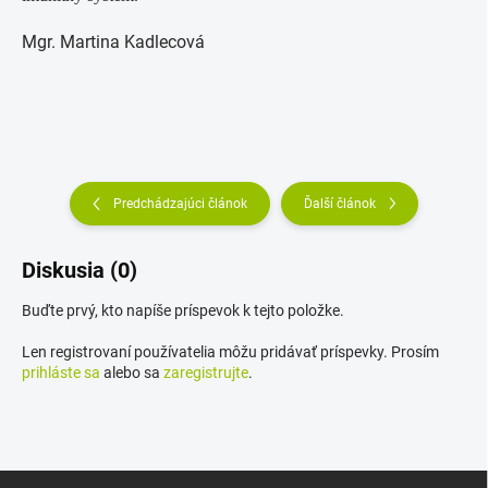
Mgr. Martina Kadlecová
Predchádzajúci článok
Ďalší článok
Diskusia (0)
Buďte prvý, kto napíše príspevok k tejto položke.
Len registrovaní používatelia môžu pridávať príspevky. Prosím
prihláste sa
alebo sa
zaregistrujte
.
Z