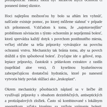
poranení ústnej sliznice.
Hoci najlepšou možnosťou by bolo sa aftám len vyhnúť,
našťastie existuje pomoc, po ktorej môžeme siahnuť v prípade
ich prítomnosti. Vzhľadom k tomu, že „najotravnejším“
problémom súvisiacim s týmto ochorením je nepríjemná bolesť,
ktorú sprevádza každý dotyk s povrchom postihnutého miesta,
veľkej obľube sa tešia prípravky vytvárajúce na povrchu
ochrannú vrstvu. Mechanicky tak bránia tomu, aby sa povrch
dráždil a tým spôsoboval bolesť. Zvyčajne ide o gélové, resp.
lepiace prípravky, častokrát s prídavkom extraktov z rastlín
(napríklad aloe vera), či kyselinou hyalurónovou
zabezpečujúcou dostatočnú hydratáciu, ktoré po nanesení
vytvoria biely povlak slúžiaci ako „leukoplast“.
Okrem mechanicky pôsobiacich náplastí sa v liečbe áft
využívajú prípravky s obsahom dezinfekčných, antiseptických
a protizápalových zložiek. Často sú kombinované s lokálnym
anestetikom, vďaka ktorému sa znižuje vnímanie bolesti.