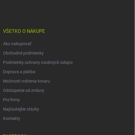
á
p
ä
t
i
VŠETKO O NÁKUPE
e
Ako nakupovať
Obchodné podmienky
Podmienky ochrany osobných údajov
Doprava a platba
Možnosti vrátenia tovaru
Odstúpenie od zmluvy
Pre firmy
Najčastejšie otázky
Kontakty