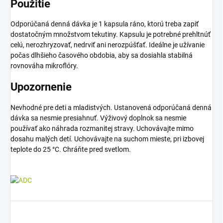
Použitie
Odporúčaná denná dávka je 1 kapsula ráno, ktorú treba zapiť
dostatočným množstvom tekutiny. Kapsulu je potrebné prehltnúť
celú, nerozhryzovať, nedrviť ani nerozpúšťať. Ideálne je užívanie
počas dlhšieho časového obdobia, aby sa dosiahla stabilná
rovnováha mikroflóry.
Upozornenie
Nevhodné pre deti a mladistvých. Ustanovená odporúčaná denná
dávka sa nesmie presiahnuť. Výživový doplnok sa nesmie
používať ako náhrada rozmanitej stravy. Uchovávajte mimo
dosahu malých detí. Uchovávajte na suchom mieste, pri izbovej
teplote do 25 °C. Chráňte pred svetlom.