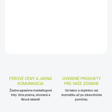
Výživový doplnok s probiotikami a kmeňom Lactobacillus
salivarius CECT 30632 je určený pre ženy v období plánovania
tehotenstva. V praktických kapsulách obsahuje minimálne 1
miliardu CFU v jednej kapsule.
DETAILNÉ INFORMÁCIE
MOŽNOSTI VRÁTENIA TOVARU
OPÝTAŤ SA
STRÁŽIŤ
FÉROVÉ CENY A JASNÁ
OVERENÉ PRODUKTY
KOMUNIKÁCIA
PRE VAŠE ZDRAVIE
Žiadne agresívne marketingové
Od liekov a doplnkov cez
triky. Sme priama, otvorená a
kozmetiku až po zdravotnícke
férová lekáreň
pomôcky.