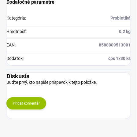
Dodatočné parametre
Kategória
:
Probiotiká
Hmotnosť
:
0.2 kg
EAN
:
8588009513001
Dodatok
:
cps 1x30 ks
Diskusia
Buďte prvý, kto napíše príspevok k tejto položke.
Pridať komentár