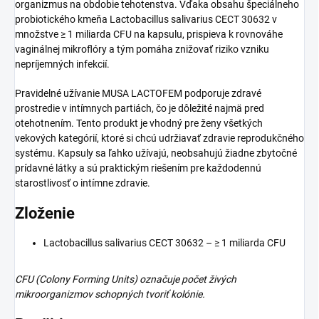
organizmus na obdobie tehotenstva. Vďaka obsahu špeciálneho
probiotického kmeňa Lactobacillus salivarius CECT 30632 v
množstve ≥ 1 miliarda CFU na kapsulu, prispieva k rovnováhe
vaginálnej mikroflóry a tým pomáha znižovať riziko vzniku
nepríjemných infekcií.
Pravidelné užívanie MUSA LACTOFEM podporuje zdravé
prostredie v intímnych partiách, čo je dôležité najmä pred
otehotnením. Tento produkt je vhodný pre ženy všetkých
vekových kategórií, ktoré si chcú udržiavať zdravie reprodukčného
systému. Kapsuly sa ľahko užívajú, neobsahujú žiadne zbytočné
prídavné látky a sú praktickým riešením pre každodennú
starostlivosť o intímne zdravie.
Zloženie
Lactobacillus salivarius CECT 30632 – ≥ 1 miliarda CFU
CFU (Colony Forming Units) označuje počet živých
mikroorganizmov schopných tvoriť kolónie.