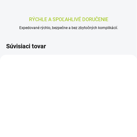
RÝCHLE A SPOĽAHLIVÉ DORUČENIE
Expedované rýchlo, bezpečne a bez zbytočných komplikácií.
Súvisiaci tovar
SKLADOM
SKLADOM
(>5 KS)
(>5 KS)
BERBERIN Organic -
ENTEROLACTIS Duo
Boos Labs cps 1x120 ks
prášok vo vreckách 20x5
g
28,20 €