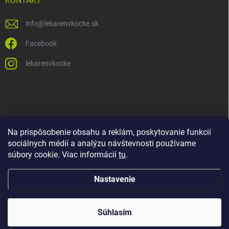
KONTAKT
info
@
lekarenvkocke.sk
Facebook
lekarenvkocke
Na prispôsobenie obsahu a reklám, poskytovanie funkcií
sociálnych médií a analýzu návštevnosti používame
súbory cookie. Viac informácií
tu
.
Nastavenie
Súhlasím
Copyright 2026
Lekáreň v KOCKE
. Všetky práva vyhradené.
Upraviť
nastavenie cookies