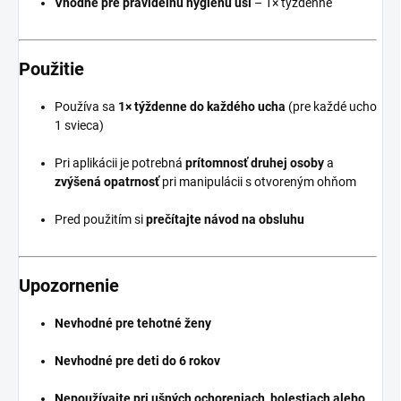
Vhodné pre pravidelnú hygienu uší
– 1× týždenne
Použitie
Používa sa
1× týždenne do každého ucha
(pre každé ucho
1 svieca)
Pri aplikácii je potrebná
prítomnosť druhej osoby
a
zvýšená opatrnosť
pri manipulácii s otvoreným ohňom
Pred použitím si
prečítajte návod na obsluhu
Upozornenie
Nevhodné pre tehotné ženy
Nevhodné pre deti do 6 rokov
Nepoužívajte pri ušných ochoreniach, bolestiach alebo