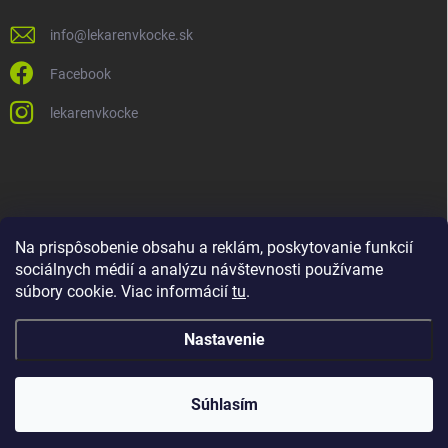
info
@
lekarenvkocke.sk
Facebook
lekarenvkocke
Na prispôsobenie obsahu a reklám, poskytovanie funkcií
sociálnych médií a analýzu návštevnosti používame
súbory cookie. Viac informácií
tu
.
Nastavenie
Súhlasím
Copyright 2026
Lekáreň v KOCKE
. Všetky práva vyhradené.
Upraviť
nastavenie cookies