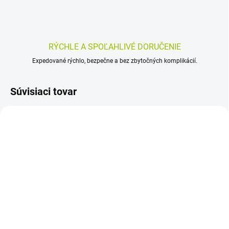
RÝCHLE A SPOĽAHLIVÉ DORUČENIE
Expedované rýchlo, bezpečne a bez zbytočných komplikácií.
Súvisiaci tovar
SKLADOM
(>5 KS)
New Nordic Ear Tone –
tablety, 60 ks