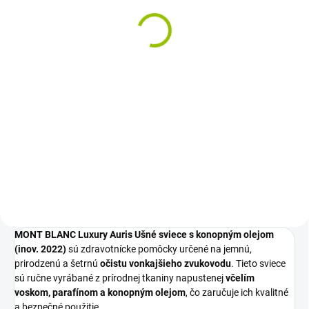
30,79 €
Jednotková
0,51 € / 1 ks
cena:
Do košíka
Výživový doplnok s ginkgo
bilobou, extraktom z kôry
prímorskej borovice, galgánom a
horčíkom. Ginkgo dvojlaločné
pomáha udržiavať normálny
sluch a horčík prispieva k
rovnováhe...
MONT BLANC Luxury Auris Ušné sviece s konopným olejom
(inov. 2022)
sú zdravotnícke pomôcky určené na jemnú,
prirodzenú a šetrnú
očistu vonkajšieho zvukovodu
. Tieto sviece
sú ručne vyrábané z prírodnej tkaniny napustenej
včelím
voskom, parafínom a konopným olejom
, čo zaručuje ich kvalitné
a bezpečné použitie.