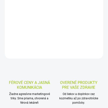
Ušné sviece z prírodnej tkaniny napustenej včelím voskom a
parafínom sú určené na domácu hygienu uší. Efekt komínového
horenia pomáha vyrovnávať tlak v ušných dutinách a šetrne
odstraňovať nečistoty aj uvoľnený ušný maz.
DETAILNÉ INFORMÁCIE
MOŽNOSTI VRÁTENIA TOVARU
OPÝTAŤ SA
STRÁŽIŤ
FÉROVÉ CENY A JASNÁ
OVERENÉ PRODUKTY
KOMUNIKÁCIA
PRE VAŠE ZDRAVIE
Žiadne agresívne marketingové
Od liekov a doplnkov cez
triky. Sme priama, otvorená a
kozmetiku až po zdravotnícke
férová lekáreň
pomôcky.