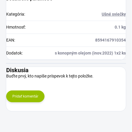
Kategória
:
Ušné sviečky
Hmotnosť
:
0.1 kg
EAN
:
8594167910354
Dodatok
:
s konopným olejom (inov.2022) 1x2 ks
Diskusia
Buďte prvý, kto napíše príspevok k tejto položke.
Pridať komentár