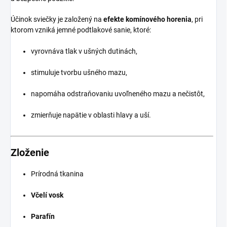
Účinok sviečky je založený na
efekte komínového horenia
, pri
ktorom vzniká jemné podtlakové sanie, ktoré:
vyrovnáva tlak v ušných dutinách,
stimuluje tvorbu ušného mazu,
napomáha odstraňovaniu uvoľneného mazu a nečistôt,
zmierňuje napätie v oblasti hlavy a uší.
Zloženie
Prírodná tkanina
Včelí vosk
Parafín