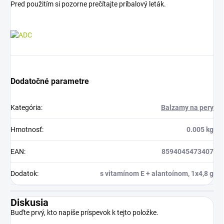
Pred použitím si pozorne prečítajte príbalový leták.
Dodatočné parametre
Kategória
:
Balzamy na pery
Hmotnosť
:
0.005 kg
EAN
:
8594045473407
Dodatok
:
s vitamínom E + alantoínom, 1x4,8 g
Diskusia
Buďte prvý, kto napíše príspevok k tejto položke.