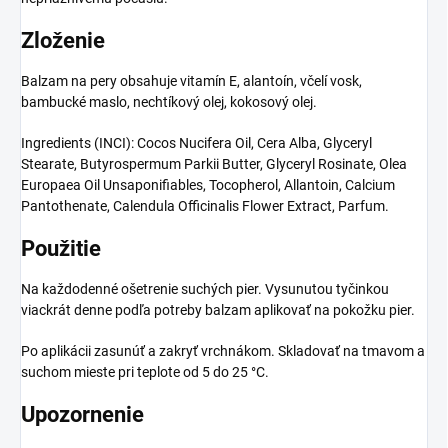
Zloženie
Balzam na pery obsahuje vitamín E, alantoín, včelí vosk,
bambucké maslo, nechtíkový olej, kokosový olej.
Ingredients (INCI): Cocos Nucifera Oil, Cera Alba, Glyceryl
Stearate, Butyrospermum Parkii Butter, Glyceryl Rosinate, Olea
Europaea Oil Unsaponifiables, Tocopherol, Allantoin, Calcium
Pantothenate, Calendula Officinalis Flower Extract, Parfum.
Použitie
Na každodenné ošetrenie suchých pier. Vysunutou tyčinkou
viackrát denne podľa potreby balzam aplikovať na pokožku pier.
Po aplikácii zasunúť a zakryť vrchnákom. Skladovať na tmavom a
suchom mieste pri teplote od 5 do 25 °C.
Upozornenie