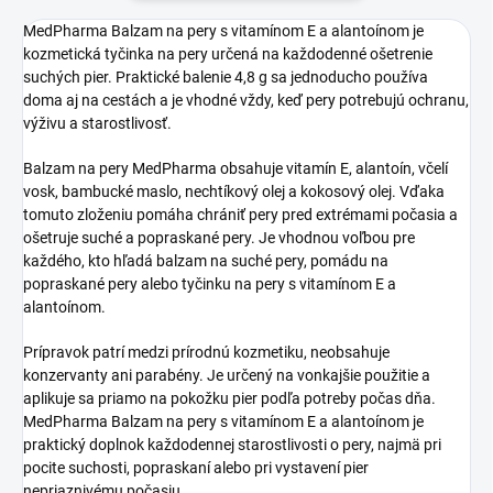
MedPharma Balzam na pery s vitamínom E a alantoínom je
kozmetická tyčinka na pery určená na každodenné ošetrenie
suchých pier. Praktické balenie 4,8 g sa jednoducho používa
doma aj na cestách a je vhodné vždy, keď pery potrebujú ochranu,
výživu a starostlivosť.
Balzam na pery MedPharma obsahuje vitamín E, alantoín, včelí
vosk, bambucké maslo, nechtíkový olej a kokosový olej. Vďaka
tomuto zloženiu pomáha chrániť pery pred extrémami počasia a
ošetruje suché a popraskané pery. Je vhodnou voľbou pre
každého, kto hľadá balzam na suché pery, pomádu na
popraskané pery alebo tyčinku na pery s vitamínom E a
alantoínom.
Prípravok patrí medzi prírodnú kozmetiku, neobsahuje
konzervanty ani parabény. Je určený na vonkajšie použitie a
aplikuje sa priamo na pokožku pier podľa potreby počas dňa.
MedPharma Balzam na pery s vitamínom E a alantoínom je
praktický doplnok každodennej starostlivosti o pery, najmä pri
pocite suchosti, popraskaní alebo pri vystavení pier
nepriaznivému počasiu.