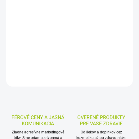
−
+
Pridať do košíka
Balzam na pery s vitamínom E a alantoínom ošetruje suché a
popraskané pery a pomáha ich chrániť pred extrémami počasia.
Obsahuje včelí vosk, bambucké maslo, nechtíkový aj kokosový olej
a neobsahuje konzervanty ani parabény.
DETAILNÉ INFORMÁCIE
MOŽNOSTI VRÁTENIA TOVARU
OPÝTAŤ SA
STRÁŽIŤ
FÉROVÉ CENY A JASNÁ
OVERENÉ PRODUKTY
KOMUNIKÁCIA
PRE VAŠE ZDRAVIE
Žiadne agresívne marketingové
Od liekov a doplnkov cez
triky. Sme priama, otvorená a
kozmetiku až po zdravotnícke