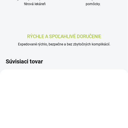
férová lekáreň
pomôcky.
RÝCHLE A SPOĽAHLIVÉ DORUČENIE
Expedované rýchlo, bezpečne a bez zbytočných komplikácií.
Súvisiaci tovar
SKLADOM
SKLADOM
(>5 KS)
(>5 KS)