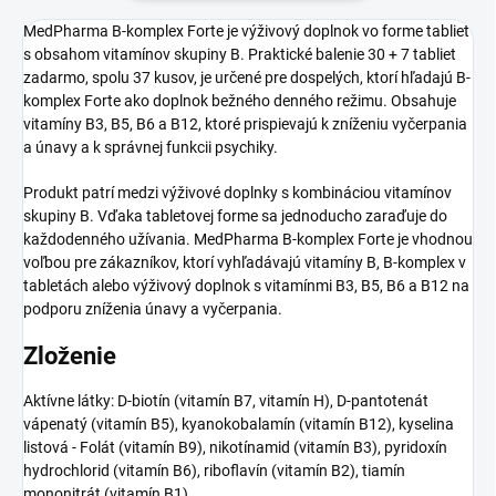
MedPharma B-komplex Forte je výživový doplnok vo forme tabliet
s obsahom vitamínov skupiny B. Praktické balenie 30 + 7 tabliet
zadarmo, spolu 37 kusov, je určené pre dospelých, ktorí hľadajú B-
komplex Forte ako doplnok bežného denného režimu. Obsahuje
vitamíny B3, B5, B6 a B12, ktoré prispievajú k zníženiu vyčerpania
a únavy a k správnej funkcii psychiky.
Produkt patrí medzi výživové doplnky s kombináciou vitamínov
skupiny B. Vďaka tabletovej forme sa jednoducho zaraďuje do
každodenného užívania. MedPharma B-komplex Forte je vhodnou
voľbou pre zákazníkov, ktorí vyhľadávajú vitamíny B, B-komplex v
tabletách alebo výživový doplnok s vitamínmi B3, B5, B6 a B12 na
podporu zníženia únavy a vyčerpania.
Zloženie
Aktívne látky: D-biotín (vitamín B7, vitamín H), D-pantotenát
vápenatý (vitamín B5), kyanokobalamín (vitamín B12), kyselina
listová - Folát (vitamín B9), nikotínamid (vitamín B3), pyridoxín
hydrochlorid (vitamín B6), riboflavín (vitamín B2), tiamín
mononitrát (vitamín B1).