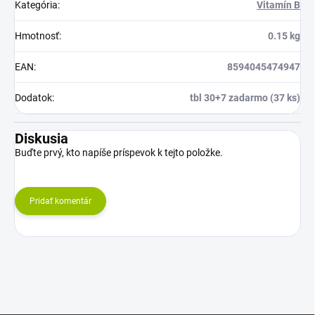
Kategória
:
Vitamín B
Hmotnosť
:
0.15 kg
EAN
:
8594045474947
Dodatok
:
tbl 30+7 zadarmo (37 ks)
Diskusia
Buďte prvý, kto napíše príspevok k tejto položke.
Pridať komentár