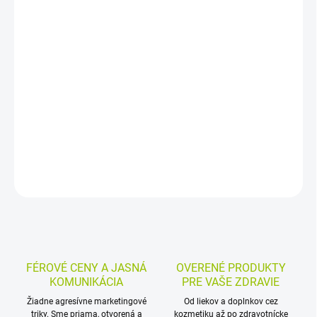
−
+
Pridať do košíka
Výživový doplnok s vitamínmi skupiny B vo forme tabliet.
Obsahuje vitamíny B3, B5, B6 a B12, ktoré prispievajú k zníženiu
vyčerpania a únavy aj k správnej funkcii psychiky. Balenie
obsahuje 37 tabliet.
DETAILNÉ INFORMÁCIE
MOŽNOSTI VRÁTENIA TOVARU
OPÝTAŤ SA
STRÁŽIŤ
FÉROVÉ CENY A JASNÁ
OVERENÉ PRODUKTY
KOMUNIKÁCIA
PRE VAŠE ZDRAVIE
Žiadne agresívne marketingové
Od liekov a doplnkov cez
triky. Sme priama, otvorená a
kozmetiku až po zdravotnícke