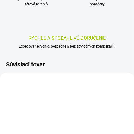
férová lekáreň
pomôcky.
RÝCHLE A SPOĽAHLIVÉ DORUČENIE
Expedované rýchlo, bezpečne a bez zbytočných komplikácií.
Súvisiaci tovar
SKLADOM
SKLADOM
(>5 KS)
(>5 KS)