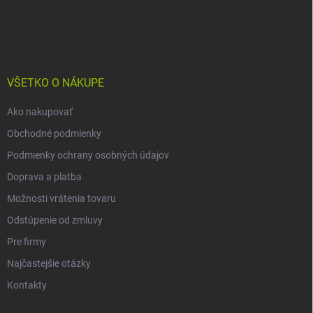
Z
á
p
ä
t
i
VŠETKO O NÁKUPE
e
Ako nakupovať
Obchodné podmienky
Podmienky ochrany osobných údajov
Doprava a platba
Možnosti vrátenia tovaru
Odstúpenie od zmluvy
Pre firmy
Najčastejšie otázky
Kontakty