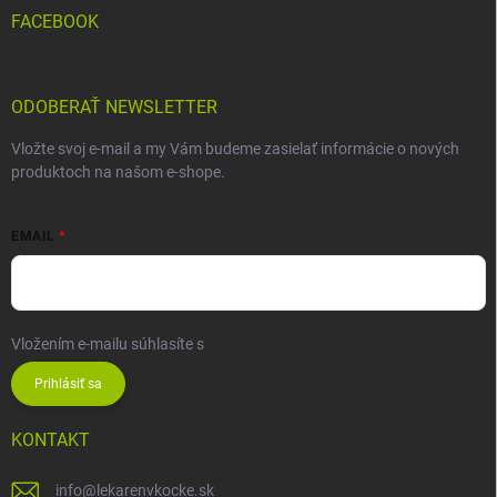
FACEBOOK
ODOBERAŤ NEWSLETTER
Vložte svoj e-mail a my Vám budeme zasielať informácie o nových
produktoch na našom e-shope.
EMAIL
Vložením e-mailu súhlasíte s
podmienkami ochrany osobných údajov
Prihlásiť sa
KONTAKT
info
@
lekarenvkocke.sk