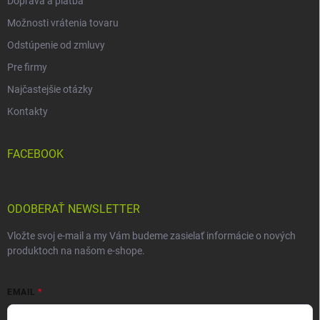
Doprava a platba
Možnosti vrátenia tovaru
Odstúpenie od zmluvy
Pre firmy
Najčastejšie otázky
Kontakty
FACEBOOK
ODOBERAŤ NEWSLETTER
Vložte svoj e-mail a my Vám budeme zasielať informácie o nových
produktoch na našom e-shope.
EMAIL