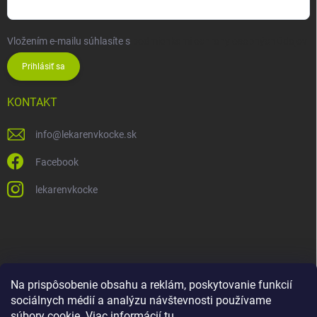
Vložením e-mailu súhlasíte s
podmienkami ochrany osobných údajov
Prihlásiť sa
KONTAKT
info
@
lekarenvkocke.sk
Facebook
lekarenvkocke
Na prispôsobenie obsahu a reklám, poskytovanie funkcií
sociálnych médií a analýzu návštevnosti používame
súbory cookie. Viac informácií
tu
.