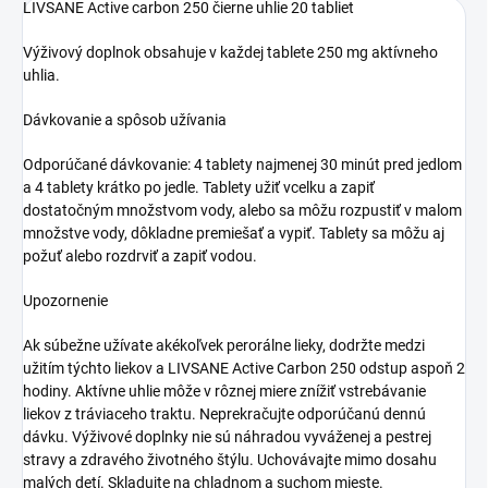
LIVSANE Active carbon 250 čierne uhlie 20 tabliet
Výživový doplnok obsahuje v každej tablete 250 mg aktívneho
uhlia.
Dávkovanie a spôsob užívania
Odporúčané dávkovanie: 4 tablety najmenej 30 minút pred jedlom
a 4 tablety krátko po jedle. Tablety užiť vcelku a zapiť
dostatočným množstvom vody, alebo sa môžu rozpustiť v malom
množstve vody, dôkladne premiešať a vypiť. Tablety sa môžu aj
požuť alebo rozdrviť a zapiť vodou.
Upozornenie
Ak súbežne užívate akékoľvek perorálne lieky, dodržte medzi
užitím týchto liekov a LIVSANE Active Carbon 250 odstup aspoň 2
hodiny. Aktívne uhlie môže v rôznej miere znížiť vstrebávanie
liekov z tráviaceho traktu. Neprekračujte odporúčanú dennú
dávku. Výživové doplnky nie sú náhradou vyváženej a pestrej
stravy a zdravého životného štýlu. Uchovávajte mimo dosahu
malých detí. Skladujte na chladnom a suchom mieste.