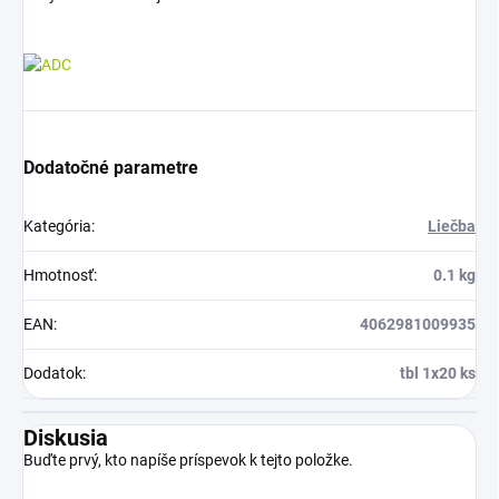
Dodatočné parametre
Kategória
:
Liečba
Hmotnosť
:
0.1 kg
EAN
:
4062981009935
Dodatok
:
tbl 1x20 ks
Diskusia
Buďte prvý, kto napíše príspevok k tejto položke.