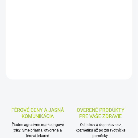
−
+
Pridať do košíka
Tablety s aktívnym uhlím obsahujú 250 mg v každej tablete.
Pomáhajú znižovať nadmernú plynatosť po jedle a sú určené na
krátkodobé použitie. Praktická forma tabliet uľahčuje užívanie.
DETAILNÉ INFORMÁCIE
MOŽNOSTI VRÁTENIA TOVARU
OPÝTAŤ SA
STRÁŽIŤ
FÉROVÉ CENY A JASNÁ
OVERENÉ PRODUKTY
KOMUNIKÁCIA
PRE VAŠE ZDRAVIE
Žiadne agresívne marketingové
Od liekov a doplnkov cez
triky. Sme priama, otvorená a
kozmetiku až po zdravotnícke
férová lekáreň
pomôcky.