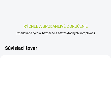
RÝCHLE A SPOĽAHLIVÉ DORUČENIE
Expedované rýchlo, bezpečne a bez zbytočných komplikácií.
Súvisiaci tovar
SKLADOM
SKLADOM
(>5 KS)
(>5 KS)
Diosmolyte 12 ks
CARBOFIT Čárkll 20 ks