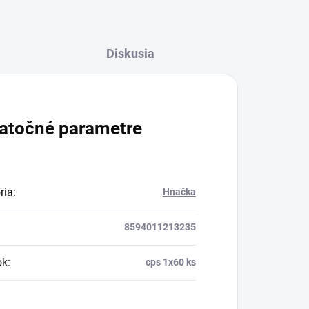
Diskusia
atočné parametre
ria
:
Hnačka
8594011213235
ok
:
cps 1x60 ks