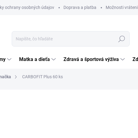
ky ochrany osobných údajov
Doprava a platba
Možnosti vráteni
Hľadať
émy
Matka a dieťa
Zdravá a športová výživa
Zd
načka
CARBOFIT Plus 60 ks
nia
8,97 €
Jednotková
0,15 € / 1 ks
cena:
SKLADOM
(>5 KS)
MÔŽEME DORUČIŤ DO:
11.8.2