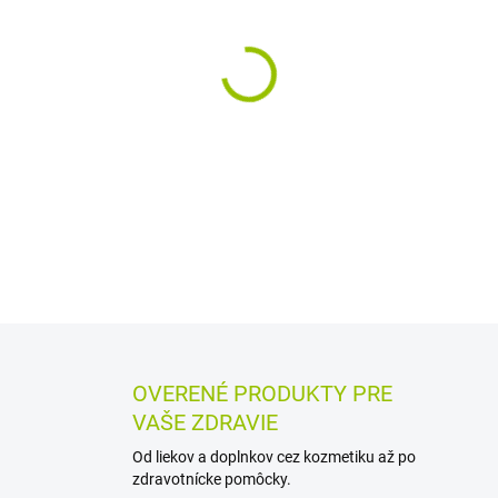
−
+
Výživový doplnok v kapsulác
pestreca mariánskeho a fen
tráveniu, podporuje detoxiká
obsahuje 60 kapsúl.
DETAILNÉ INFORMÁCIE
MOŽN
OPÝTAŤ SA
STRÁŽIŤ
OVERENÉ PRODUKTY PRE
VAŠE ZDRAVIE
Od liekov a doplnkov cez kozmetiku až po
zdravotnícke pomôcky.