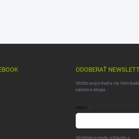
EBOOK
ODOBERAŤ NEWSLET
Vložte svoj e-mail a my Vám bud
našom e-shope.
EMAIL
Vložením e-mailu súhlasíte s
pod