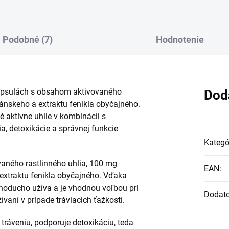
Podobné (7)
Hodnotenie
kapsulách s obsahom aktivovaného
Dod
iánskeho a extraktu fenikla obyčajného.
ké aktívne uhlie v kombinácii s
a, detoxikácie a správnej funkcie
Kategó
aného rastlinného uhlia, 100 mg
EAN
:
extraktu fenikla obyčajného. Vďaka
noducho užíva a je vhodnou voľbou pri
Dodat
ívaní v prípade tráviacich ťažkostí.
ráveniu, podporuje detoxikáciu, teda