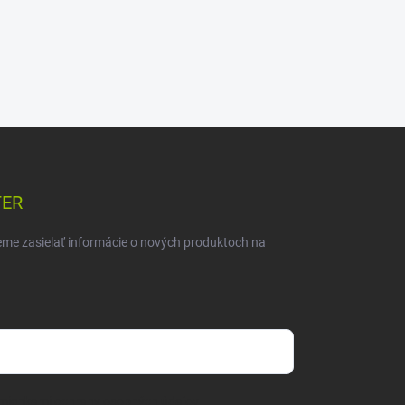
TER
eme zasielať informácie o nových produktoch na
mienkami ochrany osobných údajov