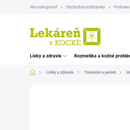
Prejsť
Ako nakupovať
Obchodné podmienky
Podmien
na
obsah
Lieky a zdravie
Kozmetika a kožné probl
Domov
Lieky a zdravie
Trávenie a pečeň
H
Neohodnotené
Podrobnosti hodnote