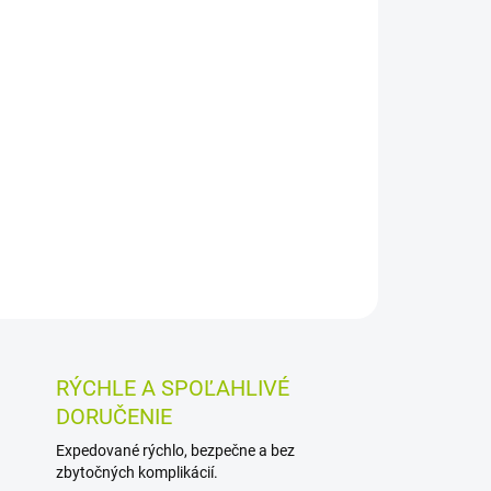
Pridať do košíka
h s aktivovaným rastlinným uhlím, extraktom
iklom obyčajným. Prispieva k normálnemu
ciu organizmu a správnu funkciu pečene. Balenie
OSTI VRÁTENIA TOVARU
RÝCHLE A SPOĽAHLIVÉ
DORUČENIE
Expedované rýchlo, bezpečne a bez
zbytočných komplikácií.