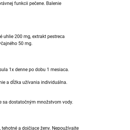
ávnej funkcii pečene. Balenie
né uhlie 200 mg, extrakt pestreca
yčajného 50 mg.
sula 1x denne po dobu 1 mesiaca.
nie a dĺžka užívania individuálna.
ije sa dostatočným množstvom vody.
v, tehotné a dojčiace ženy. Nepoužívajte