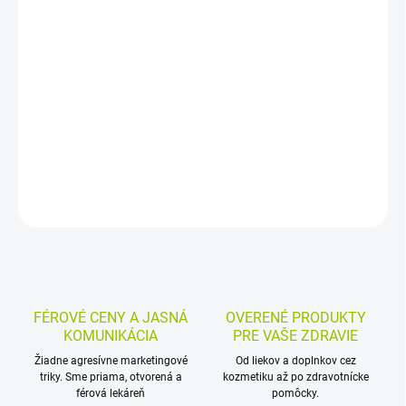
−
+
Pridať do košíka
Detské náplasti na rany vo vodeodolnom a bezlatexovom
vyhotovení slúžia na praktické prekrytie drobných poranení.
Balenie obsahuje 12 kusov v dvoch veľkostiach a veselý dizajn so
zvieracími motívmi.
DETAILNÉ INFORMÁCIE
MOŽNOSTI VRÁTENIA TOVARU
OPÝTAŤ SA
STRÁŽIŤ
FÉROVÉ CENY A JASNÁ
OVERENÉ PRODUKTY
KOMUNIKÁCIA
PRE VAŠE ZDRAVIE
Žiadne agresívne marketingové
Od liekov a doplnkov cez
triky. Sme priama, otvorená a
kozmetiku až po zdravotnícke
férová lekáreň
pomôcky.