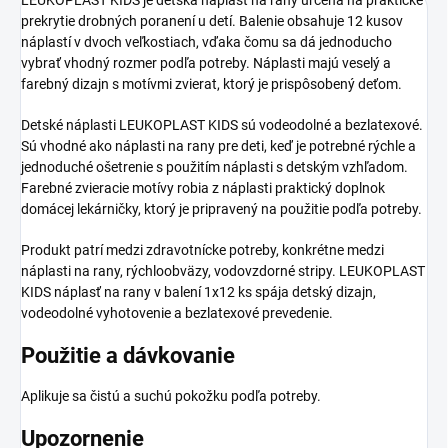
prekrytie drobných poranení u detí. Balenie obsahuje 12 kusov
náplastí v dvoch veľkostiach, vďaka čomu sa dá jednoducho
vybrať vhodný rozmer podľa potreby. Náplasti majú veselý a
farebný dizajn s motívmi zvierat, ktorý je prispôsobený deťom.
Detské náplasti LEUKOPLAST KIDS sú vodeodolné a bezlatexové.
Sú vhodné ako náplasti na rany pre deti, keď je potrebné rýchle a
jednoduché ošetrenie s použitím náplasti s detským vzhľadom.
Farebné zvieracie motívy robia z náplasti praktický doplnok
domácej lekárničky, ktorý je pripravený na použitie podľa potreby.
Produkt patrí medzi zdravotnícke potreby, konkrétne medzi
náplasti na rany, rýchloobväzy, vodovzdorné stripy. LEUKOPLAST
KIDS náplasť na rany v balení 1x12 ks spája detský dizajn,
vodeodolné vyhotovenie a bezlatexové prevedenie.
Použitie a dávkovanie
Aplikuje sa čistú a suchú pokožku podľa potreby.
Upozornenie