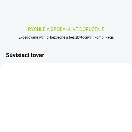
RÝCHLE A SPOĽAHLIVÉ DORUČENIE
Expedované rýchlo, bezpečne a bez zbytočných komplikácií.
Súvisiaci tovar
SKLADOM
SKLADOM
(>5 KS)
(>5 KS)
HAPPY MOM Touch -
HydroClean advance