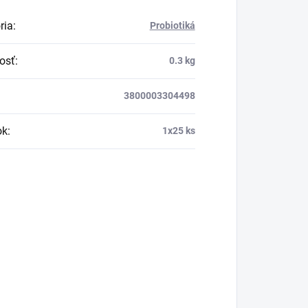
ria
:
Probiotiká
osť
:
0.3 kg
3800003304498
ok
:
1x25 ks