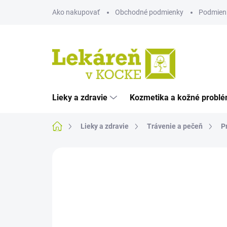
Prejsť
Ako nakupovať
Obchodné podmienky
Podmien
na
obsah
Lieky a zdravie
Kozmetika a kožné probl
Domov
Lieky a zdravie
Trávenie a pečeň
P
Neohodnotené
Podrobnosti hodnote