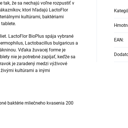
 tak, že sa nechajú voľne rozpustiť v
ákazníkov, ktorí hľadajú LactoFlor
Kategó
teriálnymi kultúrami, baktériami
tablete.
Hmotn
iet. LactoFlor BioPlus spája vybrané
EAN
:
hermophilus, Lactobacillus bulgaricus a
lákninou. Vďaka žuvacej forme je
Dodat
ety nie je potrebné zapíjať, keďže sa
pravok je zaradený medzi výživové
 živými kultúrami a inými
pné baktérie mliečneho kvasenia 200