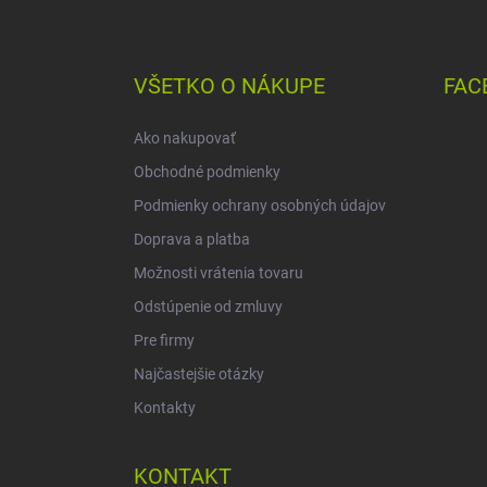
Z
á
p
ä
VŠETKO O NÁKUPE
FAC
t
i
Ako nakupovať
e
Obchodné podmienky
Podmienky ochrany osobných údajov
Doprava a platba
Možnosti vrátenia tovaru
Odstúpenie od zmluvy
Pre firmy
Najčastejšie otázky
Kontakty
KONTAKT