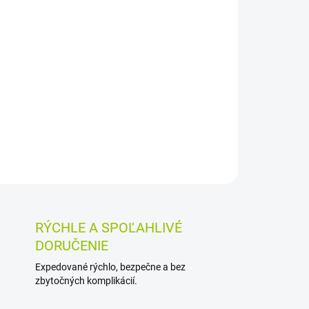
Pridať do košíka
vacích tabliet so živými bakteriálnymi kultúrami
nou vlákninou. Pre dospelých a deti od 3 rokov,
ozpustiť v ústach.
OSTI VRÁTENIA TOVARU
RÝCHLE A SPOĽAHLIVÉ
DORUČENIE
Expedované rýchlo, bezpečne a bez
zbytočných komplikácií.