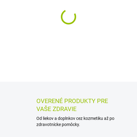
−
+
Výživový doplnok vo forme žu
mliečneho kvasenia a rastlin
tablety sa nechávajú voľne r
DETAILNÉ INFORMÁCIE
MOŽN
OPÝTAŤ SA
STRÁŽIŤ
OVERENÉ PRODUKTY PRE
VAŠE ZDRAVIE
Od liekov a doplnkov cez kozmetiku až po
zdravotnícke pomôcky.