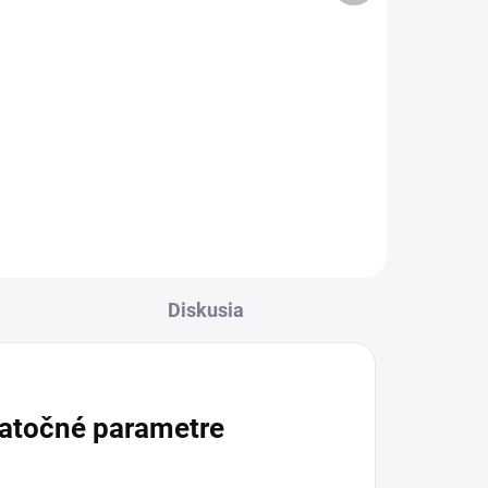
Do košíka
Výživový doplnok vo forme
symbiotika s kmeňom L. casei DG
a rozpustným inulínom. Prášok
 a
vo vreckách sa jednoducho
na
rozpustí v tekutine a užíva sa
as
najlepšie nalačno.
a
.
Diskusia
atočné parametre