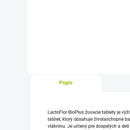
Jednotková
0,38 € / 1 ks
cena:
Do košíka
Výž
extr
Výživový doplnok s butyrátom
pes
sodným v enterosolventných
tráv
kapsulách, ktoré chránia látku
funk
pred žalúdočným kyslým
preč
prostredím a zabezpečujú jej
dopravenie do čreva. Praktická
forma...
Popis
LactoFlor BioPlus žuvacie tablety je vý
tabliet, ktorý obsahuje životaschopné ba
vlákninu. Je určený pre dospelých a deti