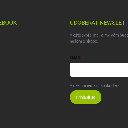
EBOOK
ODOBERAŤ NEWSLET
Vložte svoj e-mail a my Vám bud
našom e-shope.
EMAIL
Vložením e-mailu súhlasíte s
pod
Prihlásiť sa