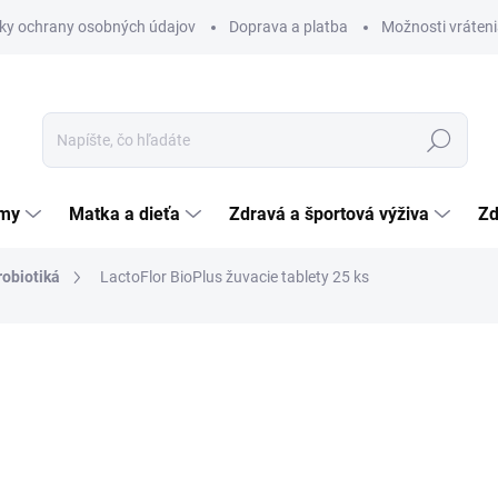
ky ochrany osobných údajov
Doprava a platba
Možnosti vráteni
Hľadať
émy
Matka a dieťa
Zdravá a športová výživa
Zd
robiotiká
LactoFlor BioPlus žuvacie tablety 25 ks
nia
5,24 €
Jednotková
0,21 € / 1 ks
cena:
SKLADOM
(>5 KS)
MÔŽEME DORUČIŤ DO:
11.8.2