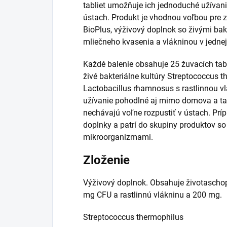
tabliet umožňuje ich jednoduché užívanie
ústach. Produkt je vhodnou voľbou pre z
BioPlus, výživový doplnok so živými bak
mliečneho kvasenia a vlákninou v jednej 
Každé balenie obsahuje 25 žuvacích tabl
živé bakteriálne kultúry Streptococcus t
Lactobacillus rhamnosus s rastlinnou v
užívanie pohodlné aj mimo domova a tabl
nechávajú voľne rozpustiť v ústach. Prí
doplnky a patrí do skupiny produktov so
mikroorganizmami.
Zloženie
Výživový doplnok. Obsahuje životascho
mg CFU a rastlinnú vlákninu a 200 mg.
Streptococcus thermophilus