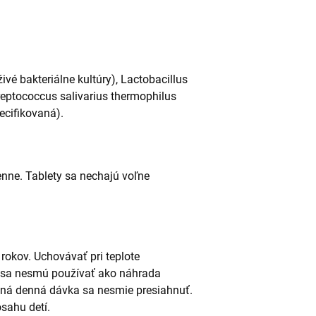
živé bakteriálne kultúry), Lactobacillus
treptococcus salivarius thermophilus
pecifikovaná).
denne. Tablety sa nechajú voľne
 rokov. Uchovávať pri teplote
y sa nesmú používať ako náhrada
aná denná dávka sa nesmie presiahnuť.
sahu detí.