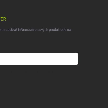
TER
eme zasielať informácie o nových produktoch na
mienkami ochrany osobných údajov