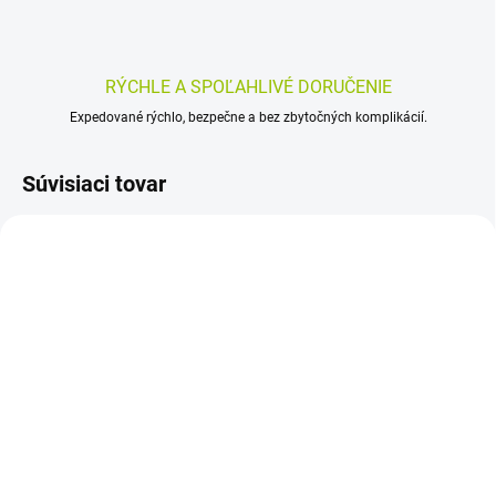
RÝCHLE A SPOĽAHLIVÉ DORUČENIE
Expedované rýchlo, bezpečne a bez zbytočných komplikácií.
Súvisiaci tovar
SKLADOM
SKLADOM
(>5 KS)
(>5 KS)
Butyrate Infusion 60
ENTEROLACTIS Duo
kapsúl – výživa čreva,
prášok 10 x 5 g