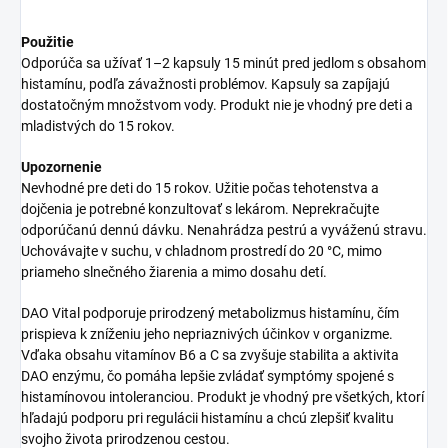
Použitie
Odporúča sa užívať 1–2 kapsuly 15 minút pred jedlom s obsahom
histamínu, podľa závažnosti problémov. Kapsuly sa zapíjajú
dostatočným množstvom vody. Produkt nie je vhodný pre deti a
mladistvých do 15 rokov.
Upozornenie
Nevhodné pre deti do 15 rokov. Užitie počas tehotenstva a
dojčenia je potrebné konzultovať s lekárom. Neprekračujte
odporúčanú dennú dávku. Nenahrádza pestrú a vyváženú stravu.
Uchovávajte v suchu, v chladnom prostredí do 20 °C, mimo
priameho slnečného žiarenia a mimo dosahu detí.
DAO Vital podporuje prirodzený metabolizmus histamínu, čím
prispieva k zníženiu jeho nepriaznivých účinkov v organizme.
Vďaka obsahu vitamínov B6 a C sa zvyšuje stabilita a aktivita
DAO enzýmu, čo pomáha lepšie zvládať symptómy spojené s
histamínovou intoleranciou. Produkt je vhodný pre všetkých, ktorí
hľadajú podporu pri regulácii histamínu a chcú zlepšiť kvalitu
svojho života prirodzenou cestou.