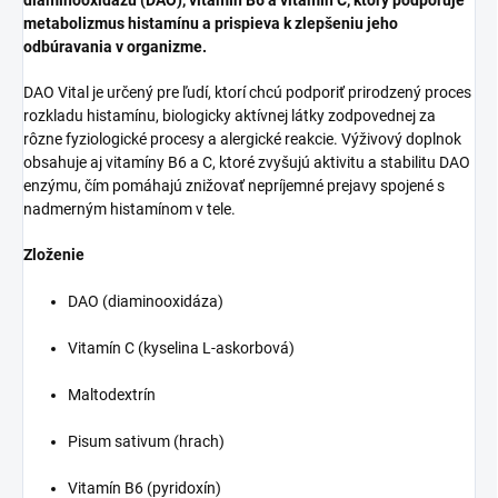
metabolizmus histamínu a prispieva k zlepšeniu jeho
odbúravania v organizme.
DAO Vital je určený pre ľudí, ktorí chcú podporiť prirodzený proces
rozkladu histamínu, biologicky aktívnej látky zodpovednej za
rôzne fyziologické procesy a alergické reakcie. Výživový doplnok
obsahuje aj vitamíny B6 a C, ktoré zvyšujú aktivitu a stabilitu DAO
enzýmu, čím pomáhajú znižovať nepríjemné prejavy spojené s
nadmerným histamínom v tele.
Zloženie
DAO (diaminooxidáza)
Vitamín C (kyselina L-askorbová)
Maltodextrín
Pisum sativum (hrach)
Vitamín B6 (pyridoxín)