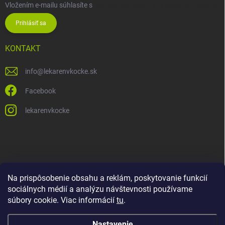
Vložením e-mailu súhlasíte s
podmienkami ochrany osobných údajov
Prihlásiť sa
KONTAKT
info
@
lekarenvkocke.sk
Facebook
lekarenvkocke
Na prispôsobenie obsahu a reklám, poskytovanie funkcií
sociálnych médií a analýzu návštevnosti používame
súbory cookie. Viac informácií
tu
.
Nastavenie