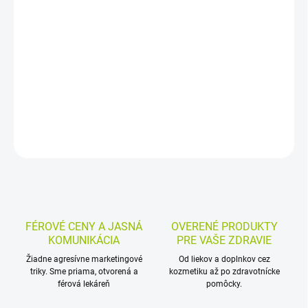
−
+
Pridať do košíka
Výživový doplnok s diaminooxidázou, vitamínom B6 a vitamínom
C. V kapsulách na užitie pred jedlom s obsahom histamínu, určený
na podporu jeho odbúravania.
DETAILNÉ INFORMÁCIE
MOŽNOSTI VRÁTENIA TOVARU
OPÝTAŤ SA
STRÁŽIŤ
FÉROVÉ CENY A JASNÁ
OVERENÉ PRODUKTY
KOMUNIKÁCIA
PRE VAŠE ZDRAVIE
Žiadne agresívne marketingové
Od liekov a doplnkov cez
triky. Sme priama, otvorená a
kozmetiku až po zdravotnícke
férová lekáreň
pomôcky.