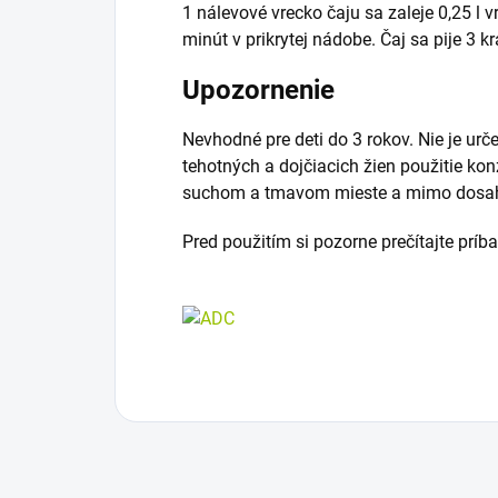
1 nálevové vrecko čaju sa zaleje 0,25 l 
minút v prikrytej nádobe. Čaj sa pije 3 k
Upozornenie
Nevhodné pre deti do 3 rokov. Nie je ur
tehotných a dojčiacich žien použitie kon
suchom a tmavom mieste a mimo dosah
Pred použitím si pozorne prečítajte príb