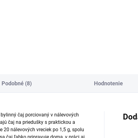
:
cena:
Do košíka
Do košíka
nný čaj s vňaťou prasličky
Sypaný bylinný čaj s vňaťou
ej v nálevových vreckách.
čistca lesného je vhodný na
lička roľná podporuje
prípravu záparu aj na použitie
čovaciu funkciu obličiek a
zvonka, na kúpeľ. Praktické 3
ahuje kremík, ktorý pomáha
balenie ocenia tí, ktorí hľadajú
iavať vlasy, nechty a...
jednozložkový čaj s...
Podobné (8)
Hodnotenie
bylinný čaj porciovaný v nálevových
Dod
vajú čaj na priedušky s praktickou a
 20 nálevových vreciek po 1,5 g, spolu
a čaj ľahko pripravuje doma, v práci aj