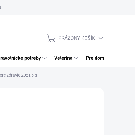
a tovaru
Odstúpenie od zmluvy
Pre firmy
Najčastejšie otázk
PRÁZDNY KOŠÍK
NÁKUPNÝ
KOŠÍK
ravotnícke potreby
Veterina
Pre domácnosť
e zdravie 20x1,5 g