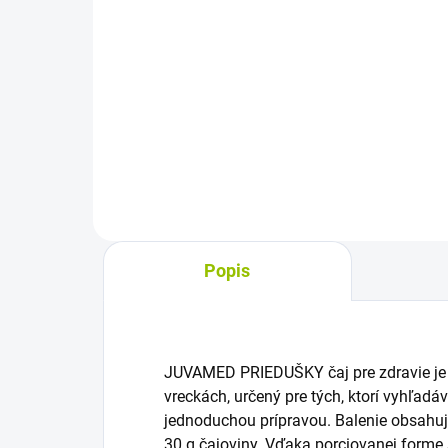
cena:
cena
Do košíka
Bylinný čaj s kvetom rumančeka a
Byli
levandule má jednoduché
roľn
prírodné zloženie a je balený v
Pras
nálevových vreckách. Spája
vylu
rumanček s levanduľou ako čaj
obs
na navodenie pokoja a duševnej...
udrž
Popis
JUVAMED PRIEDUŠKY čaj pre zdravie je 
vreckách, určený pre tých, ktorí vyhľadá
jednoduchou prípravou. Balenie obsahuje
30 g čajoviny. Vďaka porciovanej forme s