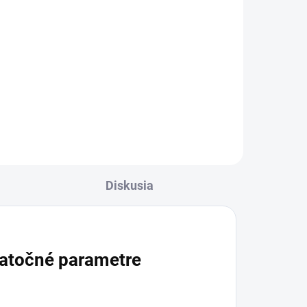
cena:
Do košíka
Bylinný čaj v nálevových vreckách
s čiernym a zeleným čajom,
mätou, maté, brezovým listom,
0 g
žihľavou, feniklom a chaluhou
bublinatou. Mäta prispieva k
podpore zažívania a maté je...
Diskusia
atočné parametre