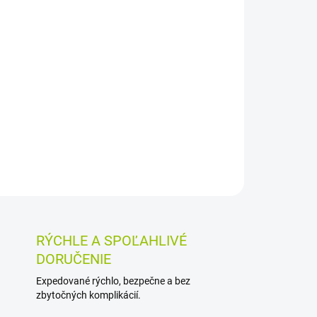
026
MOŽNOSTI DORUČENIA
Pridať do košíka
álevových vreckách obsahuje skorocel, žihľavu,
mätu, bazu, lopúch a fenikel. Vďaka porciovanej
má praktické dávkovanie.
OSTI VRÁTENIA TOVARU
RÝCHLE A SPOĽAHLIVÉ
DORUČENIE
Expedované rýchlo, bezpečne a bez
zbytočných komplikácií.