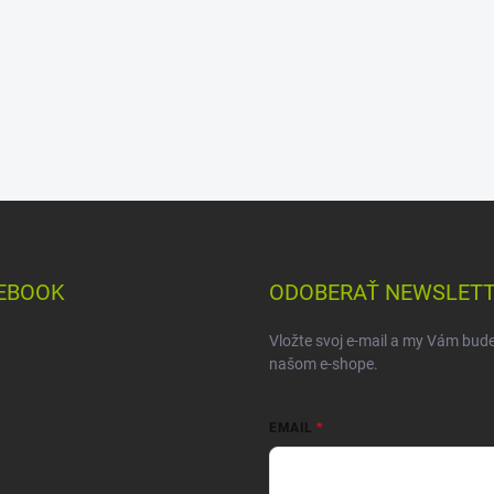
EBOOK
ODOBERAŤ NEWSLET
Vložte svoj e-mail a my Vám bud
našom e-shope.
EMAIL