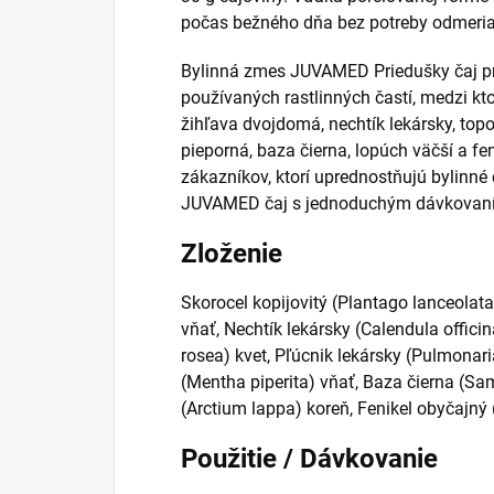
počas bežného dňa bez potreby odmeria
Bylinná zmes JUVAMED Priedušky čaj pre
používaných rastlinných častí, medzi kt
žihľava dvojdomá, nechtík lekársky, top
pieporná, baza čierna, lopúch väčší a fe
zákazníkov, ktorí uprednostňujú bylinné
JUVAMED čaj s jednoduchým dávkovan
Zloženie
Skorocel kopijovitý (Plantago lanceolata)
vňať, Nechtík lekársky (Calendula offici
rosea) kvet, Pľúcnik lekársky (Pulmonaria
(Mentha piperita) vňať, Baza čierna (Sa
(Arctium lappa) koreň, Fenikel obyčajný
Použitie / Dávkovanie