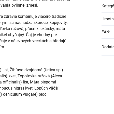
vania bylinnej zmesi.
Kategó
 zdravie kombinuje viacero tradične
Hmotn
orými sa nachádza skorocel kopijovitý,
oľovka ružová, pľúcnik lekársky, mäta
EAN
:
nikel obyčajný. Čaj je vhodný pre
 čaje v nálevových vreckách a hľadajú
ím.
Dodat
 list, Žihľava dvojdomá (Urtica sp.)
nalis) kvet, Topoľovka ružová (Alcea
 officinalis) list, Mäta pieporná
mbucus nigra) kvet, Lopúch väčší
 (Foeniculum vulgare) plod.