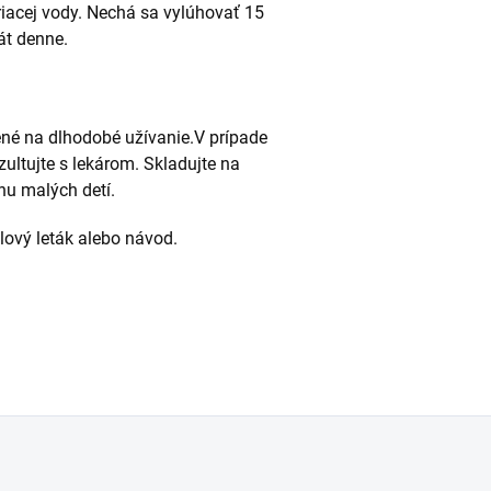
vriacej vody. Nechá sa vylúhovať 15
rát denne.
čené na dlhodobé užívanie.V prípade
zultujte s lekárom. Skladujte na
u malých detí.
alový leták alebo návod.