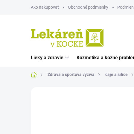
Prejsť
Ako nakupovať
Obchodné podmienky
Podmien
na
obsah
Lieky a zdravie
Kozmetika a kožné probl
Domov
Zdravá a športová výživa
čaje a silice
Neohodnotené
Podrobnosti hodnote