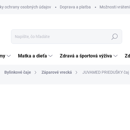
ky ochrany osobných údajov
Doprava a platba
Možnosti vráteni
Hľadať
émy
Matka a dieťa
Zdravá a športová výživa
Zd
Bylinkové čaje
Záparové vrecká
JUVAMED PRIEDUŠKY čaj pr
nia
ZNAČKA:
JUVAMED S.R.O.
2,86 €
Jednotková
9,53 € / 100 g
cena:
SKLADOM
(>5 KS)