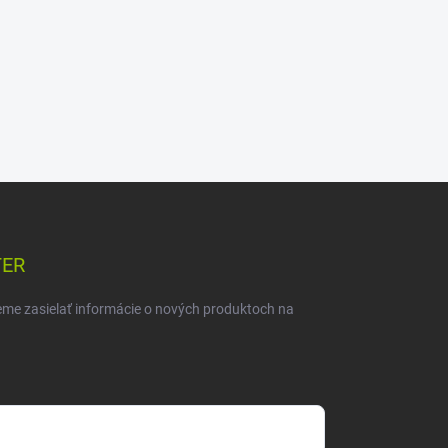
TER
eme zasielať informácie o nových produktoch na