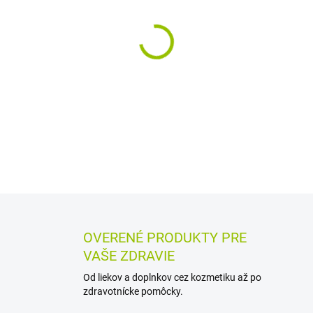
MÔŽEME DORUČIŤ DO:
10.8.2
−
+
Bylinný čaj na priedušky v n
nechtík, topoľovku, pľúcnik, 
forme sa ľahko pripravuje a 
DETAILNÉ INFORMÁCIE
MOŽN
OPÝTAŤ SA
STRÁŽIŤ
OVERENÉ PRODUKTY PRE
VAŠE ZDRAVIE
Od liekov a doplnkov cez kozmetiku až po
zdravotnícke pomôcky.