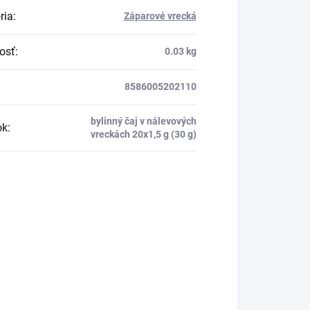
ria
:
Záparové vrecká
osť
:
0.03 kg
8586005202110
bylinný čaj v nálevových
ok
:
vreckách 20x1,5 g (30 g)