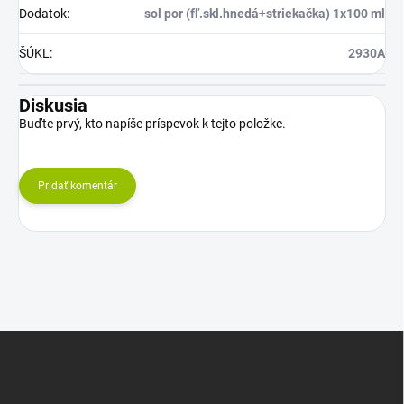
Dodatok
:
sol por (fľ.skl.hnedá+striekačka) 1x100 ml
ŠÚKL
:
2930A
Diskusia
Buďte prvý, kto napíše príspevok k tejto položke.
Pridať komentár
Z
á
p
ä