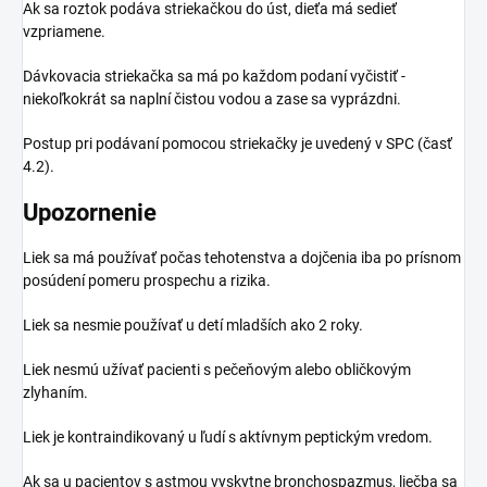
Ak sa roztok podáva striekačkou do úst, dieťa má sedieť
vzpriamene.
Dávkovacia striekačka sa má po každom podaní vyčistiť -
niekoľkokrát sa naplní čistou vodou a zase sa vyprázdni.
Postup pri podávaní pomocou striekačky je uvedený v SPC (časť
4.2).
Upozornenie
Liek sa má používať počas tehotenstva a dojčenia iba po prísnom
posúdení pomeru prospechu a rizika.
Liek sa nesmie používať u detí mladších ako 2 roky.
Liek nesmú užívať pacienti s pečeňovým alebo obličkovým
zlyhaním.
Liek je kontraindikovaný u ľudí s aktívnym peptickým vredom.
Ak sa u pacientov s astmou vyskytne bronchospazmus, liečba sa