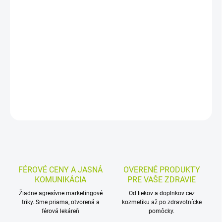
Perorálny roztok s acetylcysteínom na skvapalnenie hlienu a
uľahčenie jeho vykašliavania pri zahlienení dýchacích ciest. Je
vhodný pre dospelých a deti od 2 rokov a podáva sa ústami
pomocou striekačky alebo odmerného pohárika.
DETAILNÉ INFORMÁCIE
MOŽNOSTI VRÁTENIA TOVARU
OPÝTAŤ SA
STRÁŽIŤ
FÉROVÉ CENY A JASNÁ
OVERENÉ PRODUKTY
KOMUNIKÁCIA
PRE VAŠE ZDRAVIE
Žiadne agresívne marketingové
Od liekov a doplnkov cez
triky. Sme priama, otvorená a
kozmetiku až po zdravotnícke
férová lekáreň
pomôcky.