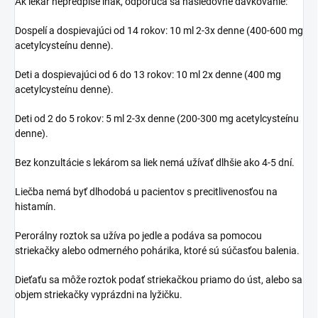
Ak lekár nepredpíše inak, odporúča sa nasledovné dávkovanie:
Dospelí a dospievajúci od 14 rokov: 10 ml 2-3x denne (400-600 mg
acetylcysteínu denne).
Deti a dospievajúci od 6 do 13 rokov: 10 ml 2x denne (400 mg
acetylcysteínu denne).
Deti od 2 do 5 rokov: 5 ml 2-3x denne (200-300 mg acetylcysteínu
denne).
Bez konzultácie s lekárom sa liek nemá užívať dlhšie ako 4-5 dní.
Liečba nemá byť dlhodobá u pacientov s precitlivenosťou na
histamín.
Perorálny roztok sa užíva po jedle a podáva sa pomocou
striekačky alebo odmerného pohárika, ktoré sú súčasťou balenia.
Dieťaťu sa môže roztok podať striekačkou priamo do úst, alebo sa
objem striekačky vyprázdni na lyžičku.