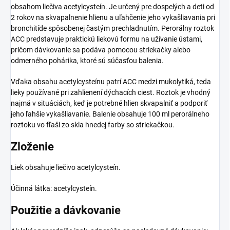
obsahom liečiva acetylcysteín. Je určený pre dospelých a deti od
2 rokov na skvapalnenie hlienu a uľahčenie jeho vykašliavania pri
bronchitíde spôsobenej častým prechladnutím. Perorálny roztok
ACC predstavuje praktickú liekovú formu na užívanie ústami,
pričom dávkovanie sa podáva pomocou striekačky alebo
odmerného pohárika, ktoré sú súčasťou balenia.
Vďaka obsahu acetylcysteínu patrí ACC medzi mukolytiká, teda
lieky používané pri zahlienení dýchacích ciest. Roztok je vhodný
najmä v situáciách, keď je potrebné hlien skvapalniť a podporiť
jeho ľahšie vykašliavanie. Balenie obsahuje 100 ml perorálneho
roztoku vo fľaši zo skla hnedej farby so striekačkou.
Zloženie
Liek obsahuje liečivo acetylcysteín.
Účinná látka: acetylcysteín.
Použitie a dávkovanie