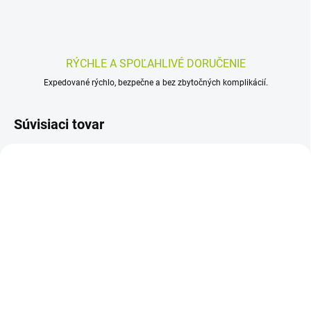
RÝCHLE A SPOĽAHLIVÉ DORUČENIE
Expedované rýchlo, bezpečne a bez zbytočných komplikácií.
Súvisiaci tovar
SKLADOM
SKLADOM
(>5 KS)
(>5 KS)
PROSPAN 200 ml
BROMHEXIN 8-KVAPKY
KM 50 ml