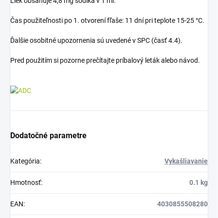
Liek obsahuje 4,8 mg sodíka v 1 ml.
Čas použiteľnosti po 1. otvorení fľaše: 11 dní pri teplote 15-25 °C.
Ďalšie osobitné upozornenia sú uvedené v SPC (časť 4.4).
Pred použitím si pozorne prečítajte príbalový leták alebo návod.
Dodatočné parametre
Kategória
:
Vykašliavanie
Hmotnosť
:
0.1 kg
EAN
:
4030855508280