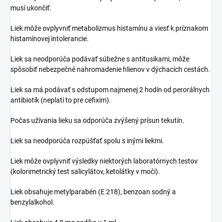
musí ukončiť.
Liek môže ovplyvniť metabolizmus histamínu a viesť k príznakom
histamínovej intolerancie.
Liek sa neodporúča podávať súbežne s antitusikami, môže
spôsobiť nebezpečné nahromadenie hlienov v dýchacích cestách.
Liek sa má podávať s odstupom najmenej 2 hodín od perorálnych
antibiotík (neplatí to pre cefixim).
Počas užívania lieku sa odporúča zvýšený prísun tekutín.
Liek sa neodporúča rozpúšťať spolu s inými liekmi.
Liek môže ovplyvniť výsledky niektorých laboratórnych testov
(kolorimetrický test salicylátov, ketolátky v moči).
Liek obsahuje metylparabén (E 218), benzoan sodný a
benzylalkohol.