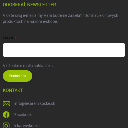
ODOBERAŤ NEWSLETTER
Vložte svoj e-mail a my Vám budeme zasielať informácie o nových
produktoch na našom e-shope.
EMAIL
Vložením e-mailu súhlasíte s
podmienkami ochrany osobných údajov
Prihlásiť sa
KONTAKT
info
@
lekarenvkocke.sk
Facebook
lekarenvkocke