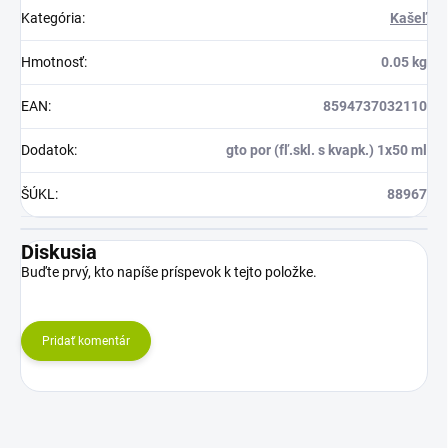
Kategória
:
Kašeľ
Hmotnosť
:
0.05 kg
EAN
:
8594737032110
Dodatok
:
gto por (fľ.skl. s kvapk.) 1x50 ml
ŠÚKL
:
88967
Diskusia
Buďte prvý, kto napíše príspevok k tejto položke.
Pridať komentár