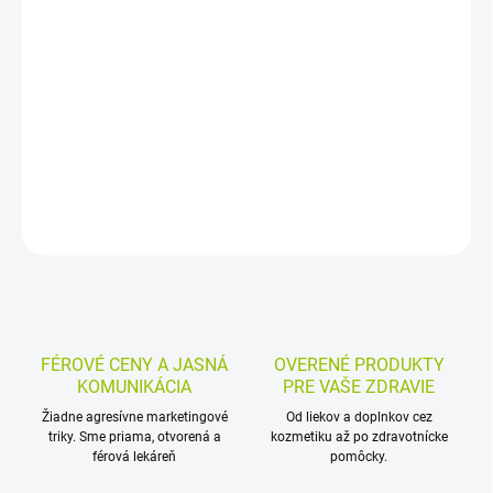
Perorálne kvapky s butamirátium-dihydrogen-citrátom a
guajfenezínom na suchý, dráždivý a ťažko utíšiteľný kašeľ.
Používajú sa pri kašli sprevádzajúcom infekcie a zápaly dýchacích
ciest, s dávkovaním podľa hmotnosti.
DETAILNÉ INFORMÁCIE
MOŽNOSTI VRÁTENIA TOVARU
OPÝTAŤ SA
STRÁŽIŤ
FÉROVÉ CENY A JASNÁ
OVERENÉ PRODUKTY
KOMUNIKÁCIA
PRE VAŠE ZDRAVIE
Žiadne agresívne marketingové
Od liekov a doplnkov cez
triky. Sme priama, otvorená a
kozmetiku až po zdravotnícke
férová lekáreň
pomôcky.