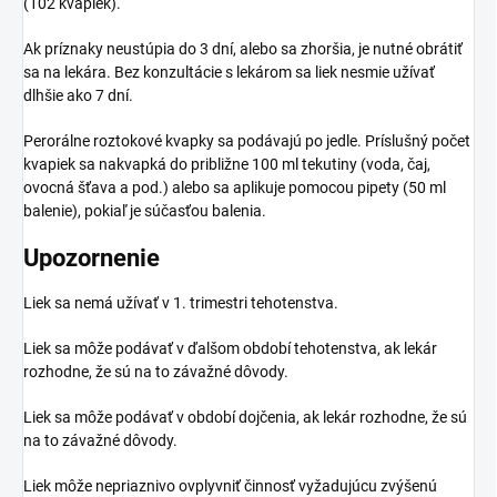
(102 kvapiek).
Ak príznaky neustúpia do 3 dní, alebo sa zhoršia, je nutné obrátiť
sa na lekára. Bez konzultácie s lekárom sa liek nesmie užívať
dlhšie ako 7 dní.
Perorálne roztokové kvapky sa podávajú po jedle. Príslušný počet
kvapiek sa nakvapká do približne 100 ml tekutiny (voda, čaj,
ovocná šťava a pod.) alebo sa aplikuje pomocou pipety (50 ml
balenie), pokiaľ je súčasťou balenia.
Upozornenie
Liek sa nemá užívať v 1. trimestri tehotenstva.
Liek sa môže podávať v ďalšom období tehotenstva, ak lekár
rozhodne, že sú na to závažné dôvody.
Liek sa môže podávať v období dojčenia, ak lekár rozhodne, že sú
na to závažné dôvody.
Liek môže nepriaznivo ovplyvniť činnosť vyžadujúcu zvýšenú