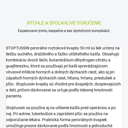
RÝCHLE A SPOĽAHLIVÉ DORUČENIE
Expedované rýchlo, bezpečne a bez zbytočných komplikácií.
STOPTUSSIN perorálne roztokové kvapky 50 ml sú liek určený na
liečbu suchého, dráždivého a ťažko utíšiteľného kašľa. Obsahujú
kombináciu dvoch liečiv, butamirátium-dihydrogen-citrátu a
guajfenezínu, ktoré sa používajú pri kašli sprevádzajúcom
vírusové infekcie horných a dolných dýchacích ciest, ako aj pri
zápaloch horných dýchacích ciest, hltana, hrtana, priedušiek a
pľúc. Stoptussin kvapky sú vhodné pre dospelých, dospievajúcich
a deti, pričom dávkovanie sa určuje podľa telesnej hmotnosti
pacienta.
Stoptussin sa používa aj na utíšenie kašľa pred operáciou a po
nej. Pri astme, tuberkulóze a zaprášení pľúc sa používa na
odporúčanie lekára. Praktická forma perorálnych kvapiek
umožňuje presné dávkovanie podľa hmotnosti a jednoduché