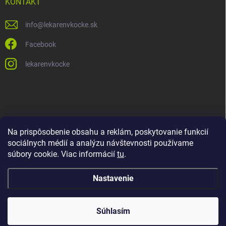
KONTAKT
info
@
lekarenvkocke.sk
Facebook
lekarenvkocke
Na prispôsobenie obsahu a reklám, poskytovanie funkcií
sociálnych médií a analýzu návštevnosti používame
súbory cookie. Viac informácií
tu
.
Nastavenie
Súhlasím
Copyright 2026
Lekáreň v KOCKE
. Všetky práva vyhradené.
Upraviť
nastavenie cookies