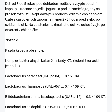
Deti od 3 do 5 rokov pod dohľadom rodičov: vysypte obsah 1
kapsuly 1× denne do jedla, jogurtu a pod. a zamiešajte, aby sa
prášok rozpustil. Nepridávajte k horúcim jedlám alebo nápojom.
Užite s časovým odstupom najmenej 2–3 hodín pred alebo po
užití antibiotík. Na zaistenie maximálneho účinku uchovávajte po
otvorení v chladničke.
Zloženie
Každá kapsula obsahuje:
Komplex bakteriálnych kultúr 2 miliardy KTJ (kolónií tvoriacich
jednotku)
Lactobacillus paracasei (UALpc-04) ... 0,4 × 109 KTJ
Lactobacillus rhamnosus (UALr-06) ... 0,4 × 109 KTJ
Bifidobacterium animalis subsp. lactis (UABla-12) ... 0,3 × 109 KTJ
Lactobacillus acidophilus (DDS®-1) ... 0,2 × 109 KTJ