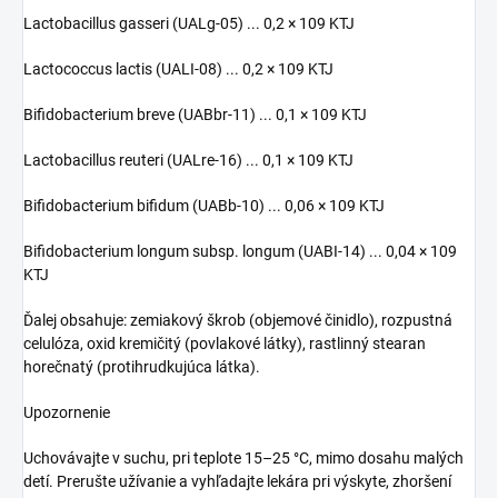
Lactobacillus gasseri (UALg-05) ... 0,2 × 109 KTJ
Lactococcus lactis (UALI-08) ... 0,2 × 109 KTJ
Bifidobacterium breve (UABbr-11) ... 0,1 × 109 KTJ
Lactobacillus reuteri (UALre-16) ... 0,1 × 109 KTJ
Bifidobacterium bifidum (UABb-10) ... 0,06 × 109 KTJ
Bifidobacterium longum subsp. longum (UABI-14) ... 0,04 × 109
KTJ
Ďalej obsahuje: zemiakový škrob (objemové činidlo), rozpustná
celulóza, oxid kremičitý (povlakové látky), rastlinný stearan
horečnatý (protihrudkujúca látka).
Upozornenie
Uchovávajte v suchu, pri teplote 15–25 °C, mimo dosahu malých
detí. Prerušte užívanie a vyhľadajte lekára pri výskyte, zhoršení