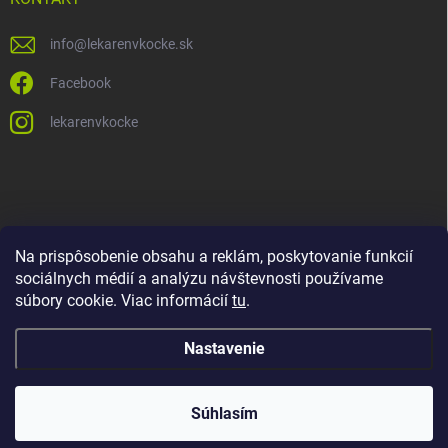
info
@
lekarenvkocke.sk
Facebook
lekarenvkocke
Na prispôsobenie obsahu a reklám, poskytovanie funkcií
sociálnych médií a analýzu návštevnosti používame
súbory cookie. Viac informácií
tu
.
Nastavenie
Súhlasím
Copyright 2026
Lekáreň v KOCKE
. Všetky práva vyhradené.
Upraviť
nastavenie cookies