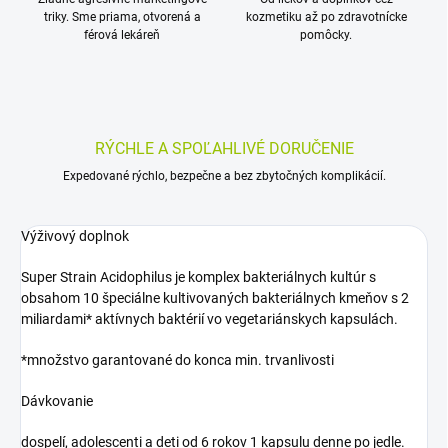
triky. Sme priama, otvorená a
kozmetiku až po zdravotnícke
férová lekáreň
pomôcky.
RÝCHLE A SPOĽAHLIVÉ DORUČENIE
Expedované rýchlo, bezpečne a bez zbytočných komplikácií.
Výživový doplnok
Super Strain Acidophilus je komplex bakteriálnych kultúr s
obsahom 10 špeciálne kultivovaných bakteriálnych kmeňov s 2
miliardami* aktívnych baktérií vo vegetariánskych kapsulách.
*množstvo garantované do konca min. trvanlivosti
Dávkovanie
dospelí, adolescenti a deti od 6 rokov 1 kapsulu denne po jedle.