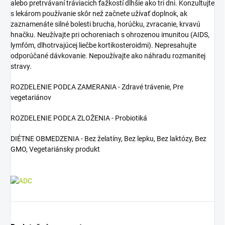
alebo pretrvávaní tráviacich ťažkostí dlhšie ako tri dni. Konzultujte
s lekárom používanie skôr než začnete užívať doplnok, ak
zaznamenáte silné bolesti brucha, horúčku, zvracanie, krvavú
hnačku. Neužívajte pri ochoreniach s ohrozenou imunitou (AIDS,
lymfóm, dlhotrvajúcej liečbe kortikosteroidmi). Nepresahujte
odporúčané dávkovanie. Nepoužívajte ako náhradu rozmanitej
stravy.
ROZDELENIE PODĽA ZAMERANIA - Zdravé trávenie, Pre
vegetariánov
ROZDELENIE PODĽA ZLOŽENIA - Probiotiká
DIÉTNE OBMEDZENIA - Bez želatíny, Bez lepku, Bez laktózy, Bez
GMO, Vegetariánsky produkt