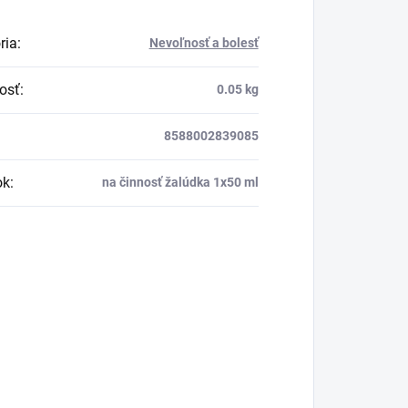
ria
:
Nevoľnosť a bolesť
osť
:
0.05 kg
8588002839085
ok
:
na činnosť žalúdka 1x50 ml