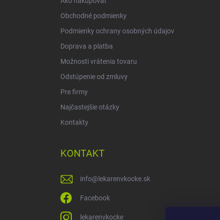
Ako nakupovať
e
Obchodné podmienky
Podmienky ochrany osobných údajov
Doprava a platba
Možnosti vrátenia tovaru
Odstúpenie od zmluvy
Pre firmy
Najčastejšie otázky
Kontakty
KONTAKT
info
@
lekarenvkocke.sk
Facebook
lekarenvkocke