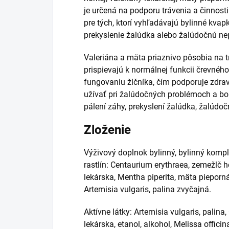
je určená na podporu trávenia a činnost
pre tých, ktorí vyhľadávajú bylinné kvapk
prekyslenie žalúdka alebo žalúdočnú n
Valeriána a mäta priaznivo pôsobia na t
prispievajú k normálnej funkcii črevnéh
fungovaniu žlčníka, čím podporuje zdrav
užívať pri žalúdočných problémoch a bol
pálení záhy, prekyslení žalúdka, žalúdo
Zloženie
Výživový doplnok bylinný, bylinný komp
rastlín: Centaurium erythraea, zemežlč ho
lekárska, Mentha piperita, mäta pieporná
Artemisia vulgaris, palina zvyčajná.
Aktívne látky: Artemisia vulgaris, palin
lekárska, etanol, alkohol, Melissa offici