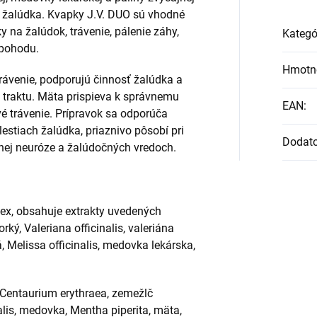
i žalúdka. Kvapky J.V. DUO sú vhodné
y na žalúdok, trávenie, pálenie záhy,
Kategó
epohodu.
Hmotn
rávenie, podporujú činnosť žalúdka a
o traktu. Mäta prispieva k správnemu
EAN
:
é trávenie. Prípravok sa odporúča
estiach žalúdka, priaznivo pôsobí pri
Dodat
čnej neuróze a žalúdočných vredoch.
lex, obsahuje extrakty uvedených
rký, Valeriana officinalis, valeriána
, Melissa officinalis, medovka lekárska,
a, Centaurium erythraea, zemežlč
nalis, medovka, Mentha piperita, mäta,