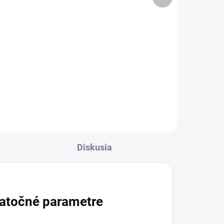
produkt
cena:
Do košíka
Výživový doplnok vo forme
symbiotika s kmeňom L. casei DG
a rozpustným inulínom. Prášok
 a
vo vreckách sa jednoducho
na
rozpustí v tekutine a užíva sa
as
najlepšie nalačno.
a
.
Diskusia
atočné parametre