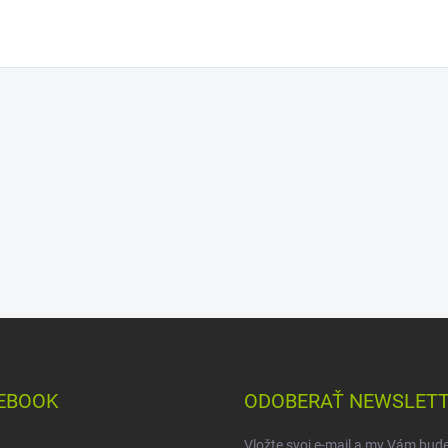
EBOOK
ODOBERAŤ NEWSLET
Vložte svoj e-mail a my Vám bud