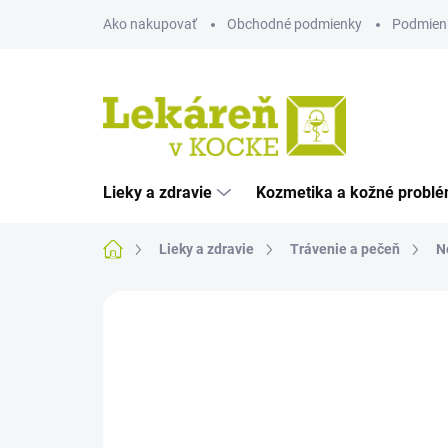
Prejsť
Ako nakupovať
Obchodné podmienky
Podmien
na
obsah
Lieky a zdravie
Kozmetika a kožné probl
Domov
Lieky a zdravie
Trávenie a pečeň
N
Neohodnotené
Podrobnosti hodnote