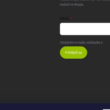
našom e-shope.
EMAIL
Vložením e-mailu súhlasíte s
pod
Prihlásiť sa