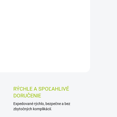
026
MOŽNOSTI DORUČENIA
Pridať do košíka
forme perorálnych kvapiek s extraktmi zo
edovky a paliny. Podporuje trávenie a činnosť
ej nepohode, pálení záhy a prekyslení žalúdka.
OSTI VRÁTENIA TOVARU
RÝCHLE A SPOĽAHLIVÉ
DORUČENIE
Expedované rýchlo, bezpečne a bez
zbytočných komplikácií.