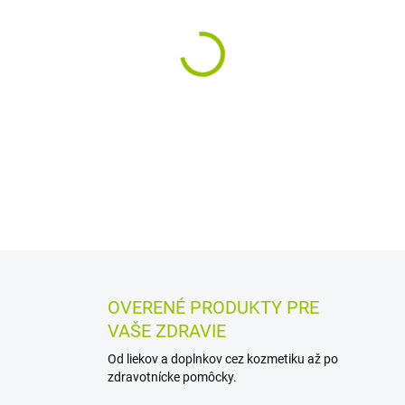
MÔŽEME DORUČIŤ DO:
12.8.2
−
+
Bylinný výživový doplnok vo 
zemežlče, valeriány, mäty, m
žalúdka, vhodný pri žalúdočn
DETAILNÉ INFORMÁCIE
MOŽN
OPÝTAŤ SA
STRÁŽIŤ
OVERENÉ PRODUKTY PRE
VAŠE ZDRAVIE
Od liekov a doplnkov cez kozmetiku až po
zdravotnícke pomôcky.