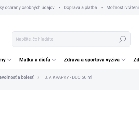
ky ochrany osobných údajov
Doprava a platba
Možnosti vráteni
Hľadať
émy
Matka a dieťa
Zdravá a športová výživa
Zd
evoľnosť a bolesť
J.V. KVAPKY - DUO 50 ml
nia
ZNAČKA:
LOVI
8,84 €
Jednotková
17,68 € / 100 ml
cena:
SKLADOM
(>5 KS)