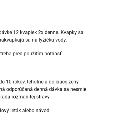
dávke 12 kvapiek 2x denne. Kvapky sa
 nakvapkajú sa na lyžičku vody.
treba pred použitím potriasť.
do 10 rokov, tehotné a dojčiace ženy.
ná odporúčaná denná dávka sa nesmie
rada rozmanitej stravy.
alový leták alebo návod.