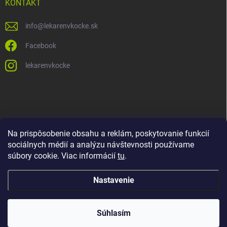
KONTAKT
info
@
lekarenvkocke.sk
Facebook
lekarenvkocke
Na prispôsobenie obsahu a reklám, poskytovanie funkcií
sociálnych médií a analýzu návštevnosti používame
súbory cookie. Viac informácií
tu
.
Nastavenie
Súhlasím
Copyright 2026
Lekáreň v KOCKE
. Všetky práva vyhradené.
Upraviť