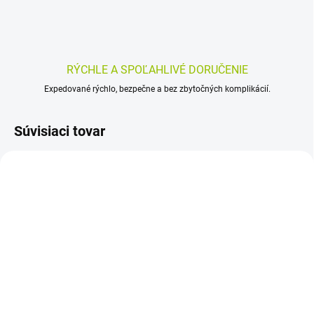
RÝCHLE A SPOĽAHLIVÉ DORUČENIE
Expedované rýchlo, bezpečne a bez zbytočných komplikácií.
Súvisiaci tovar
SKLADOM
SKLADOM
(>5 KS)
(>5 KS)
FIXAtape Stretch
PEHA-FIX 1 ks