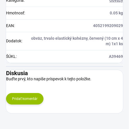
Kategória
:
Obväzy
Hmotnosť
:
0.05 kg
EAN
:
4052199209029
obväz, trvalo elastický kohézny, červený (10 cm x 4
Dodatok
:
m) 1x1 ks
ŠÚKL
:
A39469
Diskusia
Buďte prvý, kto napíše príspevok k tejto položke.
Pridať komentár