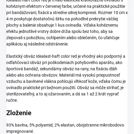
kohéznym efektom v červenej farbe, určené na praktické použitie
pri bandážovaní, fixácii a stredne silnej kompresii. Rozmer 10 cm x
4 m poskytuje dostatočnú šírku na pohodlné prekrytie väčšej
plochy a balenie obsahuje 1 kus ovínadla. Vďaka kohéznemu
efektu jednotlivé vrstvy dobre držia spolu bez toho, aby sa
zlepovali s pokožkou, ochlpením alebo oblečením, čo uľahčuje
aplikáciu aj následné odstránenie.
Elastický obväz Idealast-haft color red je vhodný ako podporný a
odľahčovací obväz pri poškodeniach pohybového aparátu, ako
športová bandáž, sekundárny obväz na rany, na fixáciu dláh
alebo ako ochrana obväzov. Materiál má vysokú priepustnosť
vzduchu a bavlnené vlákna pohlcujú vlhkosť kože, vďaka čomu je
ovínadlo praktické pri bežnom použití. Obväz sa môže strihať, je
sterilizovateľný, a to aj ožarovaním, a dá sa 1 až 2 krát vyprať
ručne.
Zloženie
93% bavlna, 5% polyamid, 2% elastan, obojstranne mikrobodovo
impregnované.