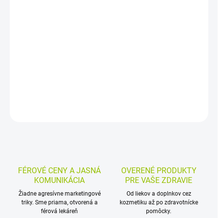
−
+
Pridať do košíka
Zinkoglejové ovínadlo na kompresívnu terapiu pôsobí ako
podporný a trvalý tlakový obväz v ortopédii. Používa sa pri
posttrombotických syndrómoch, ulcus cruris venosum a na
redukciu flebedému; balenie obsahuje 1 ks 10 cm x 10 m.
DETAILNÉ INFORMÁCIE
MOŽNOSTI VRÁTENIA TOVARU
OPÝTAŤ SA
STRÁŽIŤ
FÉROVÉ CENY A JASNÁ
OVERENÉ PRODUKTY
KOMUNIKÁCIA
PRE VAŠE ZDRAVIE
Žiadne agresívne marketingové
Od liekov a doplnkov cez
triky. Sme priama, otvorená a
kozmetiku až po zdravotnícke
férová lekáreň
pomôcky.