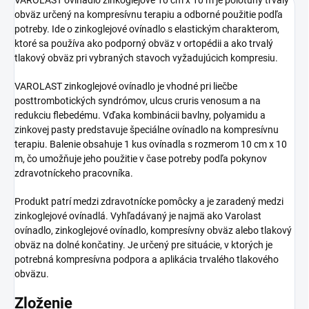
obväz určený na kompresívnu terapiu a odborné použitie podľa
potreby. Ide o zinkoglejové ovínadlo s elastickým charakterom,
ktoré sa používa ako podporný obväz v ortopédii a ako trvalý
tlakový obväz pri vybraných stavoch vyžadujúcich kompresiu.
VAROLAST zinkoglejové ovínadlo je vhodné pri liečbe
posttrombotických syndrómov, ulcus cruris venosum a na
redukciu flebedému. Vďaka kombinácii bavlny, polyamidu a
zinkovej pasty predstavuje špeciálne ovínadlo na kompresívnu
terapiu. Balenie obsahuje 1 kus ovínadla s rozmerom 10 cm x 10
m, čo umožňuje jeho použitie v čase potreby podľa pokynov
zdravotníckeho pracovníka.
Produkt patrí medzi zdravotnícke pomôcky a je zaradený medzi
zinkoglejové ovínadlá. Vyhľadávaný je najmä ako Varolast
ovínadlo, zinkoglejové ovínadlo, kompresívny obväz alebo tlakový
obväz na dolné končatiny. Je určený pre situácie, v ktorých je
potrebná kompresívna podpora a aplikácia trvalého tlakového
obväzu.
Zloženie