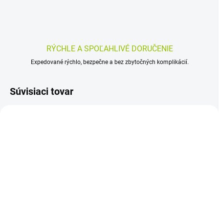
RÝCHLE A SPOĽAHLIVÉ DORUČENIE
Expedované rýchlo, bezpečne a bez zbytočných komplikácií.
Súvisiaci tovar
SKLADOM
SKLADOM
(>5 KS)
(>5 KS)
MEDICOMP 100 ks
Peha-haft kohézne