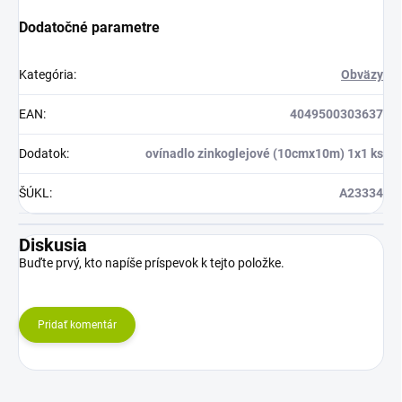
Dodatočné parametre
Kategória
:
Obväzy
EAN
:
4049500303637
Dodatok
:
ovínadlo zinkoglejové (10cmx10m) 1x1 ks
ŠÚKL
:
A23334
Diskusia
Buďte prvý, kto napíše príspevok k tejto položke.
Pridať komentár