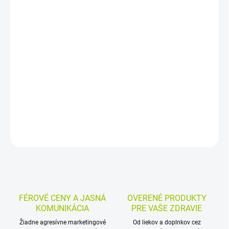
−
+
Pridať do košíka
Jemné BIO ovocné pyré pre dojčatá od ukončeného 5. mesiaca.
Spája hrušky, banány a kiwi v 100 % ovocnom zložení z
ekologického poľnohospodárstva. Bezgluténový príkrm v
praktickom vrecúšku je pripravený na okamžité podanie.
DETAILNÉ INFORMÁCIE
MOŽNOSTI VRÁTENIA TOVARU
OPÝTAŤ SA
STRÁŽIŤ
FÉROVÉ CENY A JASNÁ
OVERENÉ PRODUKTY
KOMUNIKÁCIA
PRE VAŠE ZDRAVIE
Žiadne agresívne marketingové
Od liekov a doplnkov cez