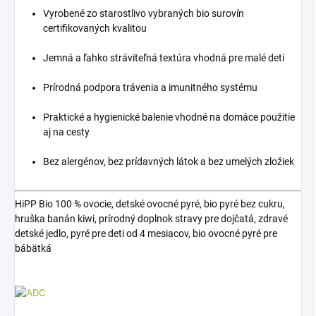
Vyrobené zo starostlivo vybraných bio surovín
certifikovaných kvalitou
Jemná a ľahko stráviteľná textúra vhodná pre malé deti
Prírodná podpora trávenia a imunitného systému
Praktické a hygienické balenie vhodné na domáce použitie
aj na cesty
Bez alergénov, bez prídavných látok a bez umelých zložiek
HiPP Bio 100 % ovocie, detské ovocné pyré, bio pyré bez cukru,
hruška banán kiwi, prírodný doplnok stravy pre dojčatá, zdravé
detské jedlo, pyré pre deti od 4 mesiacov, bio ovocné pyré pre
bábätká