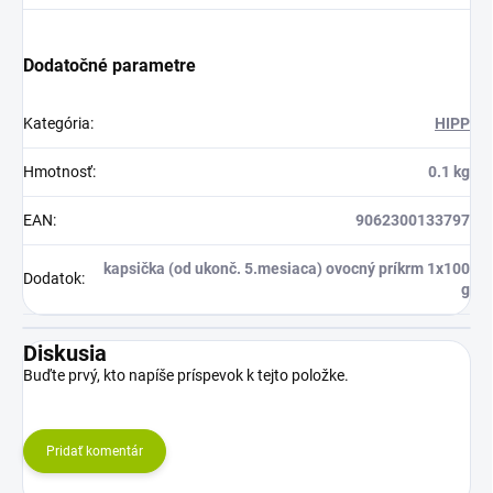
Dodatočné parametre
Kategória
:
HIPP
Hmotnosť
:
0.1 kg
EAN
:
9062300133797
kapsička (od ukonč. 5.mesiaca) ovocný príkrm 1x100
Dodatok
:
g
Diskusia
Buďte prvý, kto napíše príspevok k tejto položke.
Pridať komentár