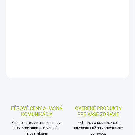
−
+
Pridať do košíka
Ovocný BIO príkrm z jabĺk, jahôd a malín je vhodný pre dojčatá a
malé deti. Neobsahuje pridaný cukor, arómy, farbivá ani
konzervačné látky a je bez prídavku soli a gluténu.
Pasteurizovaný, v balení 160 g.
DETAILNÉ INFORMÁCIE
MOŽNOSTI VRÁTENIA TOVARU
OPÝTAŤ SA
STRÁŽIŤ
FÉROVÉ CENY A JASNÁ
OVERENÉ PRODUKTY
KOMUNIKÁCIA
PRE VAŠE ZDRAVIE
Žiadne agresívne marketingové
Od liekov a doplnkov cez
triky. Sme priama, otvorená a
kozmetiku až po zdravotnícke
férová lekáreň
pomôcky.