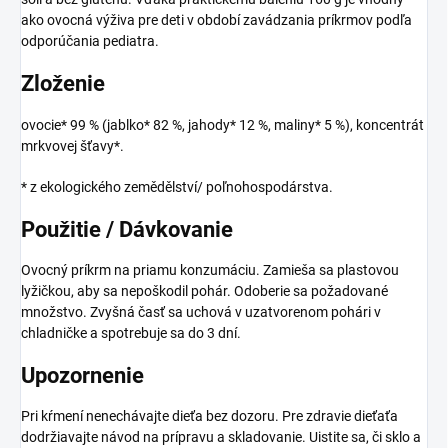
ako ovocná výživa pre deti v období zavádzania príkrmov podľa
odporúčania pediatra.
Zloženie
ovocie* 99 % (jablko* 82 %, jahody* 12 %, maliny* 5 %), koncentrát
mrkvovej šťavy*.
* z ekologického zemědělství/ poľnohospodárstva.
Použitie / Dávkovanie
Ovocný príkrm na priamu konzumáciu. Zamieša sa plastovou
lyžičkou, aby sa nepoškodil pohár. Odoberie sa požadované
množstvo. Zvyšná časť sa uchová v uzatvorenom pohári v
chladničke a spotrebuje sa do 3 dní.
Upozornenie
Pri kŕmení nenechávajte dieťa bez dozoru. Pre zdravie dieťaťa
dodržiavajte návod na prípravu a skladovanie. Uistite sa, či sklo a