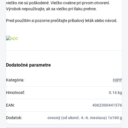
viečko nie sú poškodené. Viečko cvakne pri prvom otvorení.
Výrobok nepoužívajte, ak sa viečko pri tlaku prehne.
Pred použitím si pozorne prečítajte príbalový leták alebo návod.
Dodatočné parametre
Kategória
:
HIPP
Hmotnosť
:
0.16 kg
EAN
:
4062300441576
Dodatok
:
ovocný (od ukonč. 4.-6. mesiaca) 1x160 g