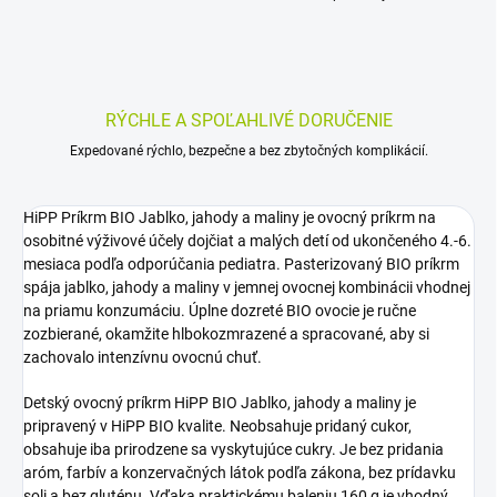
RÝCHLE A SPOĽAHLIVÉ DORUČENIE
Expedované rýchlo, bezpečne a bez zbytočných komplikácií.
HiPP Príkrm BIO Jablko, jahody a maliny je ovocný príkrm na
osobitné výživové účely dojčiat a malých detí od ukončeného 4.-6.
mesiaca podľa odporúčania pediatra. Pasterizovaný BIO príkrm
spája jablko, jahody a maliny v jemnej ovocnej kombinácii vhodnej
na priamu konzumáciu. Úplne dozreté BIO ovocie je ručne
zozbierané, okamžite hlbokozmrazené a spracované, aby si
zachovalo intenzívnu ovocnú chuť.
Detský ovocný príkrm HiPP BIO Jablko, jahody a maliny je
pripravený v HiPP BIO kvalite. Neobsahuje pridaný cukor,
obsahuje iba prirodzene sa vyskytujúce cukry. Je bez pridania
aróm, farbív a konzervačných látok podľa zákona, bez prídavku
soli a bez gluténu. Vďaka praktickému baleniu 160 g je vhodný