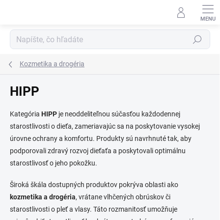
Prejsť
na
obsah
Hľadať
Kozmetika a drogéria
HIPP
Kategória
HIPP
je neoddeliteľnou súčasťou každodennej
starostlivosti o dieťa, zameriavajúc sa na poskytovanie vysokej
úrovne ochrany a komfortu. Produkty sú navrhnuté tak, aby
podporovali zdravý rozvoj dieťaťa a poskytovali optimálnu
starostlivosť o jeho pokožku.
Široká škála dostupných produktov pokrýva oblasti ako
kozmetika a drogéria
, vrátane vlhčených obrúskov či
starostlivosti o pleť a vlasy. Táto rozmanitosť umožňuje