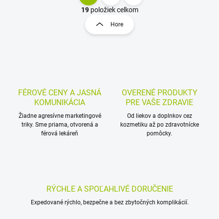
S
v
t
19
položiek celkom
l
r
Hore
á
á
d
n
a
k
c
o
i
e
v
p
a
r
FÉROVÉ CENY A JASNÁ
OVERENÉ PRODUKTY
n
v
KOMUNIKÁCIA
PRE VAŠE ZDRAVIE
i
k
Žiadne agresívne marketingové
Od liekov a doplnkov cez
e
y
triky. Sme priama, otvorená a
kozmetiku až po zdravotnícke
v
férová lekáreň
pomôcky.
ý
p
i
s
u
RÝCHLE A SPOĽAHLIVÉ DORUČENIE
Expedované rýchlo, bezpečne a bez zbytočných komplikácií.