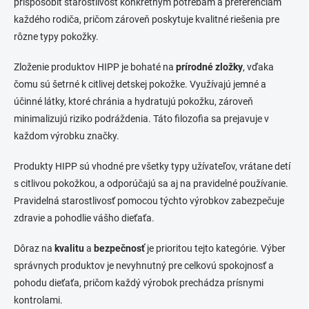
prispôsobiť starostlivosť konkrétnym potrebám a preferenciám
každého rodiča, pričom zároveň poskytuje kvalitné riešenia pre
rôzne typy pokožky.
Zloženie produktov HIPP je bohaté na
prírodné zložky
, vďaka
čomu sú šetrné k citlivej detskej pokožke. Využívajú jemné a
účinné látky, ktoré chránia a hydratujú pokožku, zároveň
minimalizujú riziko podráždenia. Táto filozofia sa prejavuje v
každom výrobku značky.
Produkty HIPP sú vhodné pre všetky typy užívateľov, vrátane detí
s citlivou pokožkou, a odporúčajú sa aj na pravidelné používanie.
Pravidelná starostlivosť pomocou týchto výrobkov zabezpečuje
zdravie a pohodlie vášho dieťaťa.
Dôraz na
kvalitu
a
bezpečnosť
je prioritou tejto kategórie. Výber
správnych produktov je nevyhnutný pre celkovú spokojnosť a
pohodu dieťaťa, pričom každý výrobok prechádza prísnymi
kontrolami.