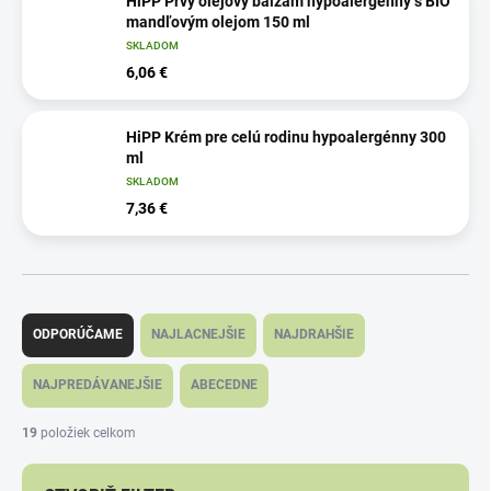
HiPP Prvý olejový balzam hypoalergénny s BIO
mandľovým olejom 150 ml
SKLADOM
6,06 €
HiPP Krém pre celú rodinu hypoalergénny 300
ml
SKLADOM
7,36 €
R
a
ODPORÚČAME
NAJLACNEJŠIE
NAJDRAHŠIE
d
e
NAJPREDÁVANEJŠIE
ABECEDNE
n
i
19
položiek celkom
e
p