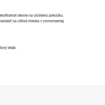
iekoľkokrát denne na očistenú pokožku.
aniesť na citlivé miesta v rovnomernej
lový leták.