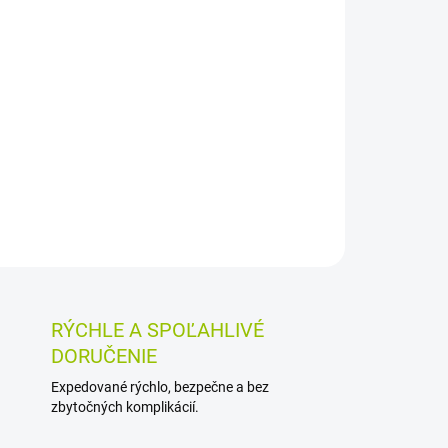
Pridať do košíka
lasti plienok pomáha predchádzať zapareninám
 ochrannú vrstvu. Obsahuje prírodný lanolín,
ový olej, je vhodný už od narodenia.
OSTI VRÁTENIA TOVARU
RÝCHLE A SPOĽAHLIVÉ
DORUČENIE
Expedované rýchlo, bezpečne a bez
zbytočných komplikácií.