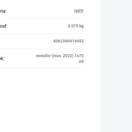
ria
:
HIPP
osť
:
0.075 kg
4062300419452
sensitiv (inov. 2022) 1x75
ok
:
ml