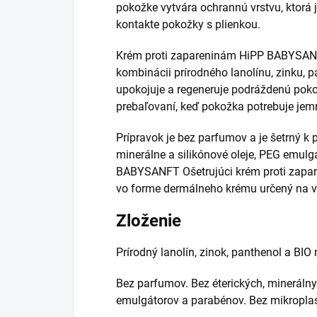
pokožke vytvára ochrannú vrstvu, ktorá 
kontakte pokožky s plienkou.
Krém proti zapareninám HiPP BABYSANF
kombinácii prírodného lanolínu, zinku, 
upokojuje a regeneruje podráždenú poko
prebaľovaní, keď pokožka potrebuje jemnú
Prípravok je bez parfumov a je šetrný k 
minerálne a silikónové oleje, PEG emulg
BABYSANFT Ošetrujúci krém proti zapar
vo forme dermálneho krému určený na vo
Zloženie
Prírodný lanolín, zinok, panthenol a BIO
Bez parfumov. Bez éterických, minerálny
emulgátorov a parabénov. Bez mikroplas