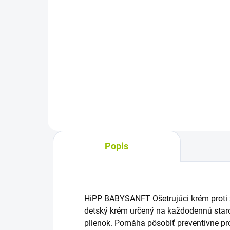
Do košíka
Johnson's Baby olej 300 ml
Det
obs
vody
jem
poč
pok
Popis
HiPP BABYSANFT Ošetrujúci krém proti 
detský krém určený na každodennú staro
plienok. Pomáha pôsobiť preventívne pro