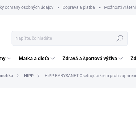
ky ochrany osobných údajov
Doprava a platba
Možnosti vráteni
Hľadať
émy
Matka a dieťa
Zdravá a športová výživa
Zd
zmetika
HIPP
HiPP BABYSANFT Ošetrujúci krém proti zaparen
nia
5,75 €
Jednotková
7,67 € / 100 ml
cena:
SKLADOM
(>5 KS)
MÔŽEME DORUČIŤ DO:
12.8.2