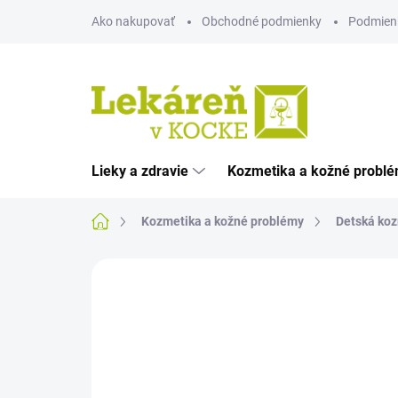
Prejsť
Ako nakupovať
Obchodné podmienky
Podmien
na
obsah
Lieky a zdravie
Kozmetika a kožné probl
Domov
Kozmetika a kožné problémy
Detská ko
Neohodnotené
Podrobnosti hodnote