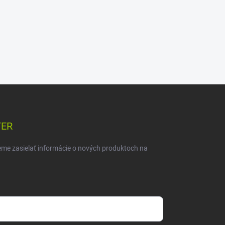
TER
eme zasielať informácie o nových produktoch na