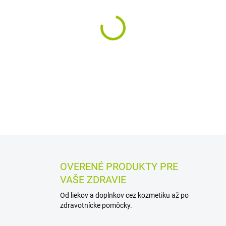
−
+
Ochranný detský krém do ob
a na citlivej pokožke vytvára
zinok, panthenol a BIO mandľ
DETAILNÉ INFORMÁCIE
MOŽN
OPÝTAŤ SA
STRÁŽIŤ
OVERENÉ PRODUKTY PRE
VAŠE ZDRAVIE
Od liekov a doplnkov cez kozmetiku až po
zdravotnícke pomôcky.