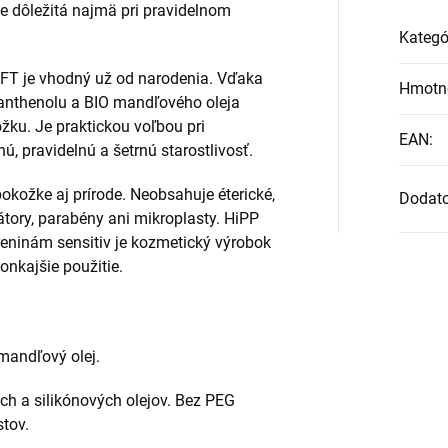
je dôležitá najmä pri pravidelnom
Kategó
T je vhodný už od narodenia. Vďaka
Hmotn
panthenolu a BIO mandľového oleja
žku. Je praktickou voľbou pri
EAN
:
, pravidelnú a šetrnú starostlivosť.
pokožke aj prírode. Neobsahuje éterické,
Dodat
átory, parabény ani mikroplasty. HiPP
eninám sensitiv je kozmetický výrobok
nkajšie použitie.
 mandľový olej.
ch a silikónových olejov. Bez PEG
tov.