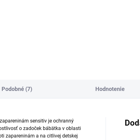
Do košíka
Do košíka
ský zimný krém s vysokým
Ochranný detský krém proti
ahom prírodných olejov bez
chladu a vetru s 100 % príro
 je určený na starostlivosť o
mandľovým olejom a vitamín
nú pokožku v chladnom
B5 a E je vhodný od narodenia
así. Vhodný od narodenia,
Pomáha chrániť citlivú a suc
ožku vyživuje a pomáha...
pokožku počas...
Podobné (7)
Hodnotenie
zapareninám sensitiv je ochranný
Dod
stlivosť o zadoček bábätka v oblasti
ti zapareninám a na citlivej detskej