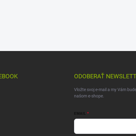
EBOOK
ODOBERAŤ NEWSLET
Vložte svoj e-mail a my Vám bud
našom e-shope.
EMAIL