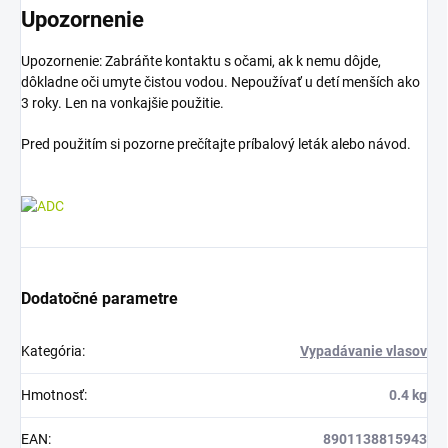
Upozornenie
Upozornenie: Zabráňte kontaktu s očami, ak k nemu dôjde,
dôkladne oči umyte čistou vodou. Nepoužívať u detí menších ako
3 roky. Len na vonkajšie použitie.
Pred použitím si pozorne prečítajte príbalový leták alebo návod.
Dodatočné parametre
Kategória
:
Vypadávanie vlasov
Hmotnosť
:
0.4 kg
EAN
:
8901138815943