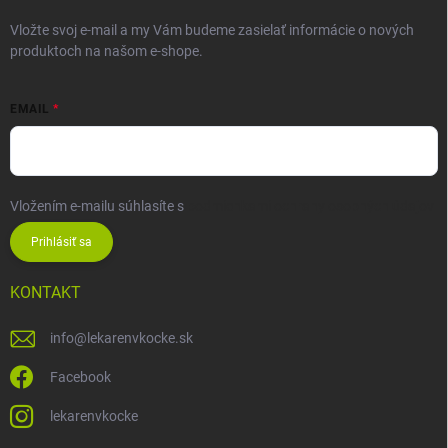
Vložte svoj e-mail a my Vám budeme zasielať informácie o nových
produktoch na našom e-shope.
EMAIL
Vložením e-mailu súhlasíte s
podmienkami ochrany osobných údajov
Prihlásiť sa
KONTAKT
info
@
lekarenvkocke.sk
Facebook
lekarenvkocke