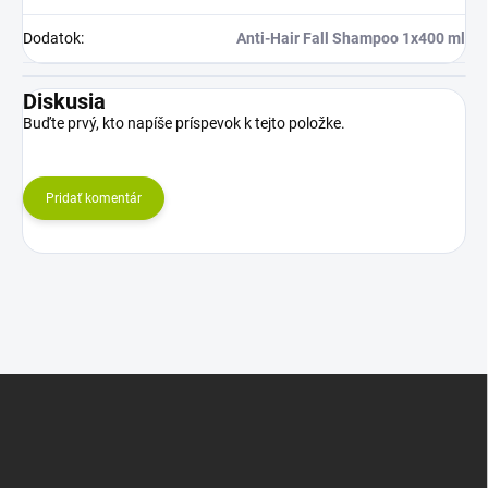
Dodatok
:
Anti-Hair Fall Shampoo 1x400 ml
Diskusia
Buďte prvý, kto napíše príspevok k tejto položke.
Pridať komentár
Z
á
p
ä
t