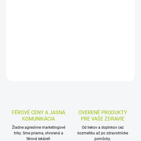
−
+
Pridať do košíka
Šampón proti vypadávaniu vlasov s ricínovým olejom a kofeínom
je určený pre slabé vlasy so sklonom k lámaniu a vypadávaniu.
Vyživuje vlasy a pri umývaní sa stará aj o pokožku hlavy.
DETAILNÉ INFORMÁCIE
MOŽNOSTI VRÁTENIA TOVARU
OPÝTAŤ SA
STRÁŽIŤ
FÉROVÉ CENY A JASNÁ
OVERENÉ PRODUKTY
KOMUNIKÁCIA
PRE VAŠE ZDRAVIE
Žiadne agresívne marketingové
Od liekov a doplnkov cez
triky. Sme priama, otvorená a
kozmetiku až po zdravotnícke
férová lekáreň
pomôcky.