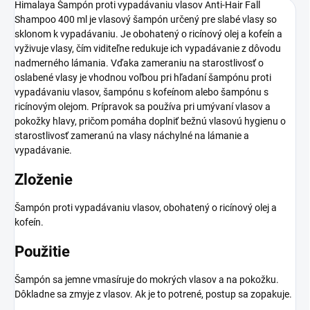
Himalaya Šampón proti vypadávaniu vlasov Anti-Hair Fall
Shampoo 400 ml je vlasový šampón určený pre slabé vlasy so
sklonom k vypadávaniu. Je obohatený o ricínový olej a kofeín a
vyživuje vlasy, čím viditeľne redukuje ich vypadávanie z dôvodu
nadmerného lámania. Vďaka zameraniu na starostlivosť o
oslabené vlasy je vhodnou voľbou pri hľadaní šampónu proti
vypadávaniu vlasov, šampónu s kofeínom alebo šampónu s
ricínovým olejom. Prípravok sa používa pri umývaní vlasov a
pokožky hlavy, pričom pomáha doplniť bežnú vlasovú hygienu o
starostlivosť zameranú na vlasy náchylné na lámanie a
vypadávanie.
Zloženie
Šampón proti vypadávaniu vlasov, obohatený o ricínový olej a
kofeín.
Použitie
Šampón sa jemne vmasíruje do mokrých vlasov a na pokožku.
Dôkladne sa zmyje z vlasov. Ak je to potrené, postup sa zopakuje.