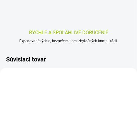
RÝCHLE A SPOĽAHLIVÉ DORUČENIE
Expedované rýchlo, bezpečne a bez zbytočných komplikácií.
Súvisiaci tovar
SKLADOM
SKLADOM
(>5 KS)
(>5 KS)
REPAREX Hair Loss 125
Dr. Immun Kofeínový