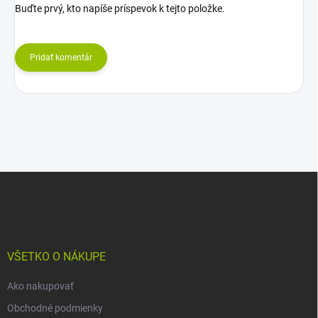
Buďte prvý, kto napíše príspevok k tejto položke.
Pridať komentár
Z
á
p
ä
t
i
VŠETKO O NÁKUPE
e
Ako nakupovať
Obchodné podmienky