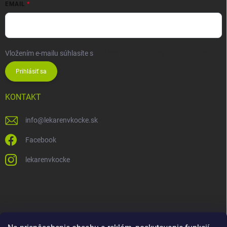
EMAIL
Vložením e-mailu súhlasíte s
podmienkami ochrany osobných údajov
Prihlásiť sa
KONTAKT
info
@
lekarenvkocke.sk
Facebook
lekarenvkocke