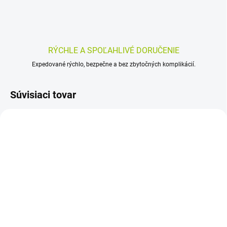
RÝCHLE A SPOĽAHLIVÉ DORUČENIE
Expedované rýchlo, bezpečne a bez zbytočných komplikácií.
Súvisiaci tovar
AKCIA
SKLADOM
SKLADOM
(>5 KS)
(>5 KS)
Artrofit 60 kapsúl –
SULFORAFAN ACTIV -