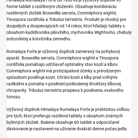
forme tabliet s rastlinným zložením. Obsahuje kombináciu
rastlinných zložiek Boswellia serrata, Commiphora wightii,
Tinospora cordifolia a Tribulus terrestris. Produkt je vhodný pre
dospelých a dospievajúcich od 14 rokov, ktorí hľadajú tablety s
obsahom kadidlovníka pílovitého, myrhovníka Wightovho, chebuly
srdcovlistej a kotvičníka zemného.
Rumalaya Forte je výživový doplnok zameraný na pohybový
aparát. Boswellia serrata, Commiphora wightii a Tinospora
cordifolia pomáhajú udržiavať optimálny stav kostí a kĺbov.
Commiphora wightii má protizápalové účinky a prirodzeným
spôsobom posilňuje kosti. Chráni kosti a kĺby pred voľnými
radikálmi a pomáha v posilnení poškodenej štruktúry kĺbovej
chrupavky. Tribulus terrestris prispieva k posilneniu svalového
tonusu.
Výživový doplnok Himalaya Rumalaya Forte je praktickou voľbou
pre tých, ktorí preferujú rastlinné tablety s obsahom známych
bylinných zložiek. Balenie obsahuje 60 tabliet a odporúčané
dávkovanie je nastavené na užívanie dvakrát denne počas jedla.