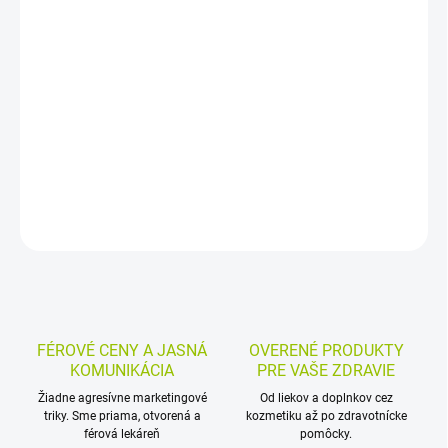
−
+
Pridať do košíka
Výživový doplnok s rastlinným zložením na podporu pohybového
aparátu. Boswellia serrata, Commiphora wightii a Tinospora
cordifolia pomáhajú udržiavať optimálny stav kostí a kĺbov,
Tribulus terrestris prispieva k svalovému tonusu.
DETAILNÉ INFORMÁCIE
MOŽNOSTI VRÁTENIA TOVARU
OPÝTAŤ SA
STRÁŽIŤ
FÉROVÉ CENY A JASNÁ
OVERENÉ PRODUKTY
KOMUNIKÁCIA
PRE VAŠE ZDRAVIE
Žiadne agresívne marketingové
Od liekov a doplnkov cez
triky. Sme priama, otvorená a
kozmetiku až po zdravotnícke
férová lekáreň
pomôcky.