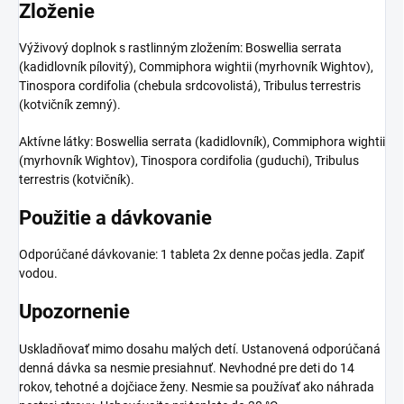
Zloženie
Výživový doplnok s rastlinným zložením: Boswellia serrata
(kadidlovník pílovitý), Commiphora wightii (myrhovník Wightov),
Tinospora cordifolia (chebula srdcovolistá), Tribulus terrestris
(kotvičník zemný).
Aktívne látky: Boswellia serrata (kadidlovník), Commiphora wightii
(myrhovník Wightov), Tinospora cordifolia (guduchi), Tribulus
terrestris (kotvičník).
Použitie a dávkovanie
Odporúčané dávkovanie: 1 tableta 2x denne počas jedla. Zapiť
vodou.
Upozornenie
Uskladňovať mimo dosahu malých detí. Ustanovená odporúčaná
denná dávka sa nesmie presiahnuť. Nevhodné pre deti do 14
rokov, tehotné a dojčiace ženy. Nesmie sa používať ako náhrada