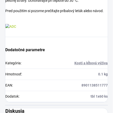
pestrej stravy. Uchovávajte pri teplote do 30 °C.
Pred použitím si pozorne prečítajte príbalový leták alebo návod.
Dodatočné parametre
Kategória
:
Kosti a kĺbová výživa
Hmotnosť
:
0.1 kg
EAN
:
8901138511777
Dodatok
:
tbl 1x60 ks
Diskusia