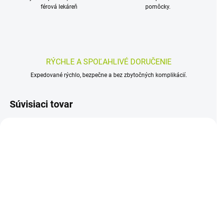
férová lekáreň
pomôcky.
RÝCHLE A SPOĽAHLIVÉ DORUČENIE
Expedované rýchlo, bezpečne a bez zbytočných komplikácií.
Súvisiaci tovar
SKLADOM
SKLADOM
(>5 KS)
(>5 KS)