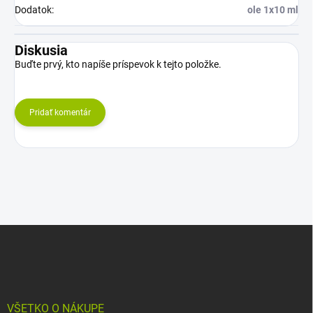
Dodatok
:
ole 1x10 ml
Diskusia
Buďte prvý, kto napíše príspevok k tejto položke.
Pridať komentár
Z
á
p
ä
t
i
VŠETKO O NÁKUPE