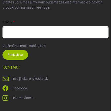
Vložte svoj e-mail a my Vám budeme zasielať informácie o nových
produktoch na našom e-shope.
EMAIL
Vložením e-mailu súhlasíte s
podmienkami ochrany osobných údajov
Prihlásiť sa
KONTAKT
info
@
lekarenvkocke.sk
Facebook
lekarenvkocke