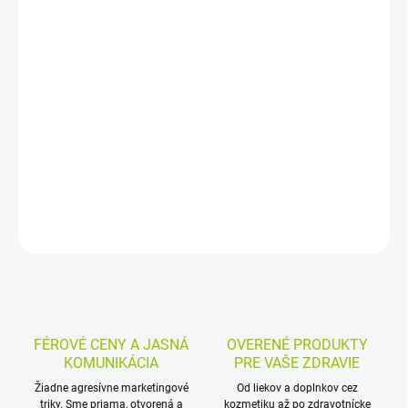
−
+
Pridať do košíka
Pomarančová silica na vnútorné aj vonkajšie použitie pomáha pri
tráviacich problémoch, kŕčoch, strese, úzkosti a nespavosti. Pri
vonkajšej aplikácii napomáha regenerovať pokožku a má
antiseptické účinky.
DETAILNÉ INFORMÁCIE
MOŽNOSTI VRÁTENIA TOVARU
OPÝTAŤ SA
STRÁŽIŤ
FÉROVÉ CENY A JASNÁ
OVERENÉ PRODUKTY
KOMUNIKÁCIA
PRE VAŠE ZDRAVIE
Žiadne agresívne marketingové
Od liekov a doplnkov cez
triky. Sme priama, otvorená a
kozmetiku až po zdravotnícke