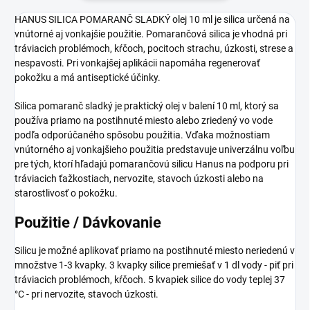
HANUS SILICA POMARANČ SLADKÝ olej 10 ml je silica určená na
vnútorné aj vonkajšie použitie. Pomarančová silica je vhodná pri
tráviacich problémoch, kŕčoch, pocitoch strachu, úzkosti, strese a
nespavosti. Pri vonkajšej aplikácii napomáha regenerovať
pokožku a má antiseptické účinky.
Silica pomaranč sladký je praktický olej v balení 10 ml, ktorý sa
používa priamo na postihnuté miesto alebo zriedený vo vode
podľa odporúčaného spôsobu použitia. Vďaka možnostiam
vnútorného aj vonkajšieho použitia predstavuje univerzálnu voľbu
pre tých, ktorí hľadajú pomarančovú silicu Hanus na podporu pri
tráviacich ťažkostiach, nervozite, stavoch úzkosti alebo na
starostlivosť o pokožku.
Použitie / Dávkovanie
Silicu je možné aplikovať priamo na postihnuté miesto neriedenú v
množstve 1-3 kvapky. 3 kvapky silice premiešať v 1 dl vody - piť pri
tráviacich problémoch, kŕčoch. 5 kvapiek silice do vody teplej 37
°C - pri nervozite, stavoch úzkosti.