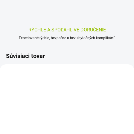
RÝCHLE A SPOĽAHLIVÉ DORUČENIE
Expedované rýchlo, bezpečne a bez zbytočných komplikácií.
Súvisiaci tovar
SKLADOM
SKLADOM
(>5 KS)
(>5 KS)
Compeed NÁPLASŤ na
LIVSANE Fixačná páska