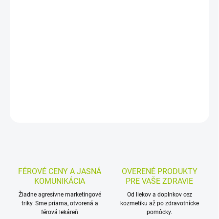
−
+
Pridať do košíka
Elastická náplasť s rozmerom 6 x 9 cm je určená na prekrytie a
ochranu stredných až väčších rán. Pružný, priedušný a vodu
odpudzujúci materiál sa dobre prispôsobuje pokožke a nepriľnavý
vankúšik pomáha kryť poranené miesto pohodlne.
DETAILNÉ INFORMÁCIE
MOŽNOSTI VRÁTENIA TOVARU
OPÝTAŤ SA
STRÁŽIŤ
FÉROVÉ CENY A JASNÁ
OVERENÉ PRODUKTY
KOMUNIKÁCIA
PRE VAŠE ZDRAVIE
Žiadne agresívne marketingové
Od liekov a doplnkov cez
triky. Sme priama, otvorená a
kozmetiku až po zdravotnícke
férová lekáreň
pomôcky.