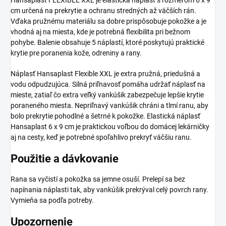
cm určená na prekrytie a ochranu stredných až väčších rán.
Vďaka pružnému materiálu sa dobre prispôsobuje pokožke a je
vhodná aj na miesta, kde je potrebná flexibilita pri bežnom
pohybe. Balenie obsahuje 5 náplastí, ktoré poskytujú praktické
krytie pre poranenia kože, odreniny a rany.
Náplasť Hansaplast Flexible XXL je extra pružná, priedušná a
vodu odpudzujúca. Silná priľnavosť pomáha udržať náplasť na
mieste, zatiaľ čo extra veľký vankúšik zabezpečuje lepšie krytie
poraneného miesta. Nepriľnavý vankúšik chráni a tlmí ranu, aby
bolo prekrytie pohodlné a šetrné k pokožke. Elastická náplasť
Hansaplast 6 x 9 cm je praktickou voľbou do domácej lekárničky
aj na cesty, keď je potrebné spoľahlivo prekryť väčšiu ranu.
Použitie a dávkovanie
Rana sa vyčistí a pokožka sa jemne osuší. Prelepí sa bez
napínania náplasti tak, aby vankúšik prekrýval celý povrch rany.
Vymieňa sa podľa potreby.
Upozornenie