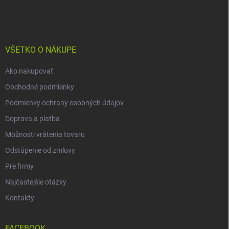
á
p
ä
t
i
VŠETKO O NÁKUPE
e
Ako nakupovať
Obchodné podmienky
Podmienky ochrany osobných údajov
Doprava a platba
Možnosti vrátenia tovaru
Odstúpenie od zmluvy
Pre firmy
Najčastejšie otázky
Kontakty
FACEBOOK