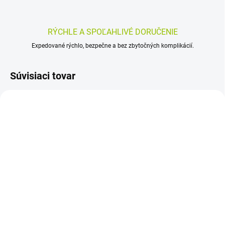
RÝCHLE A SPOĽAHLIVÉ DORUČENIE
Expedované rýchlo, bezpečne a bez zbytočných komplikácií.
Súvisiaci tovar
SKLADOM
SKLADOM
(>5 KS)
(>5 KS)
ENTEROLACTIS Duo
BUTRAX 30 ks
prášok vo vreckách 20x5
19,47 €
g