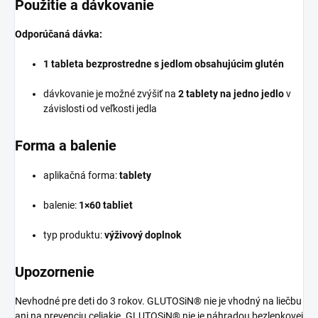
Použitie a dávkovanie
Odporúčaná dávka:
1 tableta bezprostredne s jedlom obsahujúcim glutén
dávkovanie je možné zvýšiť na
2 tablety na jedno jedlo
v
závislosti od veľkosti jedla
Forma a balenie
aplikačná forma:
tablety
balenie:
1×60 tabliet
typ produktu:
výživový doplnok
Upozornenie
Nevhodné pre deti do 3 rokov. GLUTOSiN® nie je vhodný na liečbu
ani na prevenciu celiakie. GLUTOSiN® nie je náhradou bezlepkovej