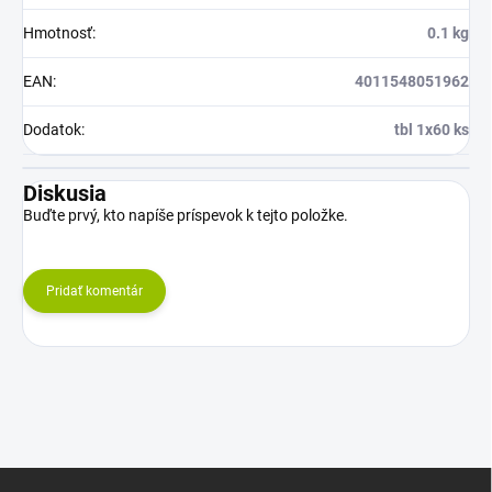
Hmotnosť
:
0.1 kg
EAN
:
4011548051962
Dodatok
:
tbl 1x60 ks
Diskusia
Buďte prvý, kto napíše príspevok k tejto položke.
Pridať komentár
Z