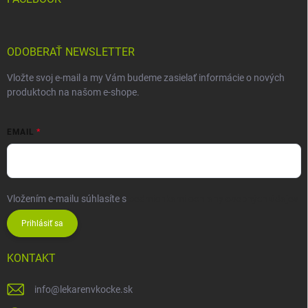
ODOBERAŤ NEWSLETTER
Vložte svoj e-mail a my Vám budeme zasielať informácie o nových
produktoch na našom e-shope.
EMAIL
Vložením e-mailu súhlasíte s
podmienkami ochrany osobných údajov
Prihlásiť sa
KONTAKT
info
@
lekarenvkocke.sk