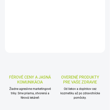
Výživový doplnok s Tolerase G, prolyl oligopeptidázou, ktorá
pomáha rozkladať glutén zo stravy. Obsahuje aj biotín, ktorý
prispieva k zachovaniu zdravých slizníc, a je vhodný aj pre
vegánov.
DETAILNÉ INFORMÁCIE
MOŽNOSTI VRÁTENIA TOVARU
OPÝTAŤ SA
STRÁŽIŤ
FÉROVÉ CENY A JASNÁ
OVERENÉ PRODUKTY
KOMUNIKÁCIA
PRE VAŠE ZDRAVIE
Žiadne agresívne marketingové
Od liekov a doplnkov cez
triky. Sme priama, otvorená a
kozmetiku až po zdravotnícke
férová lekáreň
pomôcky.