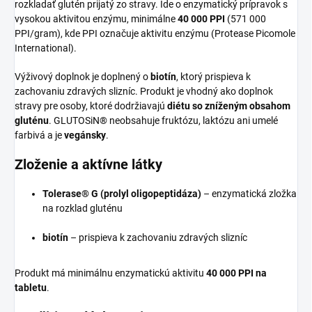
rozkladať glutén prijatý zo stravy. Ide o enzymatický prípravok s
vysokou aktivitou enzýmu, minimálne
40 000 PPI
(571 000
PPI/gram), kde PPI označuje aktivitu enzýmu (Protease Picomole
International).
Výživový doplnok je doplnený o
biotín
, ktorý prispieva k
zachovaniu zdravých slizníc. Produkt je vhodný ako doplnok
stravy pre osoby, ktoré dodržiavajú
diétu so zníženým obsahom
gluténu
. GLUTOSiN® neobsahuje fruktózu, laktózu ani umelé
farbivá a je
vegánsky
.
Zloženie a aktívne látky
Tolerase® G (prolyl oligopeptidáza)
– enzymatická zložka
na rozklad gluténu
biotín
– prispieva k zachovaniu zdravých slizníc
Produkt má minimálnu enzymatickú aktivitu
40 000 PPI na
tabletu
.