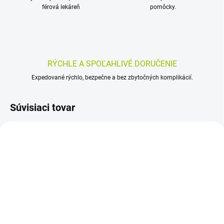
férová lekáreň
pomôcky.
RÝCHLE A SPOĽAHLIVÉ DORUČENIE
Expedované rýchlo, bezpečne a bez zbytočných komplikácií.
Súvisiaci tovar
SKLADOM
SKLADOM
(>5 KS)
(>5 KS)