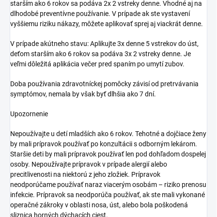
starším ako 6 rokov sa podáva 2x 2 vstreky denne. Vhodné aj na
dlhodobé preventívne používanie. V prípade ak ste vystavení
vyššiemu riziku nákazy, môžete aplikovať sprej aj viackrát denne.
V prípade akútneho stavu: Aplikujte 3x denne 5 vstrekov do úst,
deťom starším ako 6 rokov sa podáva 3x 2 vstreky denne. Je
veľmi dôležitá aplikácia večer pred spaním po umytí zubov.
Doba používania zdravotníckej pomôcky závisí od pretrvávania
symptómov, nemala by však byť dlhšia ako 7 dní.
Upozornenie
Nepoužívajte u detí mladších ako 6 rokov. Tehotné a dojčiace ženy
by mali prípravok používať po konzultácii s odborným lekárom.
Staršie deti by mali prípravok používať len pod dohľadom dospelej
osoby. Nepoužívajte prípravok v prípade alergií alebo
precitlivenosti na niektorú z jeho zložiek. Prípravok
neodporúčame používať naraz viacerým osobám – riziko prenosu
infekcie. Prípravok sa neodporúča používať, ak ste mali vykonané
operačné zákroky v oblasti nosa, úst, alebo bola poškodená
sliznica horných dýchacích ciest.