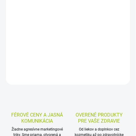
−
+
Pridať do košíka
Ústny sprej s extraktom z Cistus creticus bohatým na polyfenoly
vytvára na sliznici úst a hrdla ochranný film. Pôsobí ako fyzická
bariéra proti vírusom a baktériám a je vhodný pre dospelých aj deti
od 6 rokov.
DETAILNÉ INFORMÁCIE
MOŽNOSTI VRÁTENIA TOVARU
OPÝTAŤ SA
STRÁŽIŤ
FÉROVÉ CENY A JASNÁ
OVERENÉ PRODUKTY
KOMUNIKÁCIA
PRE VAŠE ZDRAVIE
Žiadne agresívne marketingové
Od liekov a doplnkov cez
triky. Sme priama, otvorená a
kozmetiku až po zdravotnícke