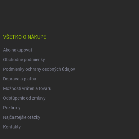
Z
á
p
ä
t
i
VŠETKO O NÁKUPE
e
Ako nakupovať
Obchodné podmienky
Podmienky ochrany osobných údajov
Doprava a platba
Možnosti vrátenia tovaru
Odstúpenie od zmluvy
Pre firmy
Najčastejšie otázky
Kontakty