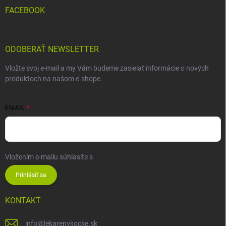
FACEBOOK
ODOBERAŤ NEWSLETTER
Vložte svoj e-mail a my Vám budeme zasielať informácie o nových
produktoch na našom e-shope.
EMAIL
Vložením e-mailu súhlasíte s
podmienkami ochrany osobných údajov
Prihlásiť sa
KONTAKT
info
@
lekarenvkocke.sk