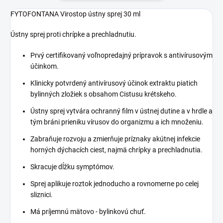
FYTOFONTANA Virostop ústny sprej 30 ml
Ústny sprej proti chrípke a prechladnutiu.
Prvý certifikovaný voľnopredajný prípravok s antivírusovým
účinkom.
Klinicky potvrdený antivírusový účinok extraktu piatich
bylinných zložiek s obsahom Cistusu krétskeho.
Ústny sprej vytvára ochranný film v ústnej dutine a v hrdle a
tým bráni prieniku vírusov do organizmu a ich množeniu.
Zabraňuje rozvoju a zmierňuje príznaky akútnej infekcie
horných dýchacích ciest, najmä chrípky a prechladnutia.
Skracuje dĺžku symptómov.
Sprej aplikuje roztok jednoducho a rovnomerne po celej
sliznici.
Má príjemnú mätovo - bylinkovú chuť.