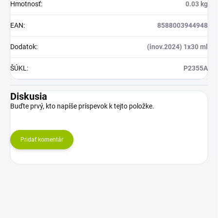
Hmotnosť
:
0.03 kg
EAN
:
8588003944948
Dodatok
:
(inov.2024) 1x30 ml
ŠÚKL
:
P2355A
Diskusia
Buďte prvý, kto napíše príspevok k tejto položke.
Pridať komentár