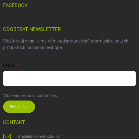
FACEBOOK
ODOBERAŤ NEWSLETTER
Vložte svoj e-mail a my Vám budeme zasielať informácie o nových
produktoch na našom e-shope.
EMAIL
Vložením e-mailu súhlasíte s
podmienkami ochrany osobných údajov
Prihlásiť sa
KONTAKT
info
@
lekarenvkocke.sk