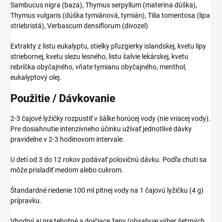
Sambucus nigra (baza), Thymus serpyllum (materina dúška),
Thymus vulgaris (dúška tymiánová, tymián), Tilia tomentosa (lipa
striebristá), Verbascum densiflorum (divozel)
Extrakty z listu eukalyptu, stielky pľuzgierky islandskej, kvetu lipy
striebornej, kvetu slezu lesného, listu šalvie lekárskej, kvetu
rebríčka obyčajného, vňate tymianu obyčajného, menthol,
eukalyptový olej.
Použitie / Dávkovanie
2-3 čajové lyžičky rozpustiť v šálke horúcej vody (nie vriacej vody).
Pre dosiahnutie intenzívneho účinku užívať jednotlivé dávky
pravidelne v 2-3 hodinovom intervale.
U detí od 3 do 12 rokov podávať polovičnú dávku. Podľa chuti sa
môže prisladiť medom alebo cukrom.
Štandardné riedenie 100 ml pitnej vody na 1 čajovú lyžičku (4 g)
prípravku.
Vhodný aj pre tehotné a dojčiace ženy (obsahuje výber šetrných