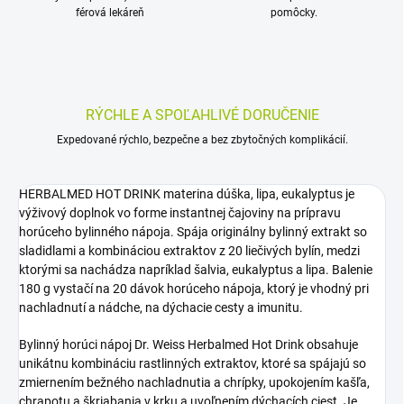
férová lekáreň
pomôcky.
RÝCHLE A SPOĽAHLIVÉ DORUČENIE
Expedované rýchlo, bezpečne a bez zbytočných komplikácií.
HERBALMED HOT DRINK materina dúška, lipa, eukalyptus je
výživový doplnok vo forme instantnej čajoviny na prípravu
horúceho bylinného nápoja. Spája originálny bylinný extrakt so
sladidlami a kombináciou extraktov z 20 liečivých bylín, medzi
ktorými sa nachádza napríklad šalvia, eukalyptus a lipa. Balenie
180 g vystačí na 20 dávok horúceho nápoja, ktorý je vhodný pri
nachladnutí a nádche, na dýchacie cesty a imunitu.
Bylinný horúci nápoj Dr. Weiss Herbalmed Hot Drink obsahuje
unikátnu kombináciu rastlinných extraktov, ktoré sa spájajú so
zmiernením bežného nachladnutia a chrípky, upokojením kašľa,
chrapotu a škriabania v krku a uvoľnením dýchacích ciest. Je