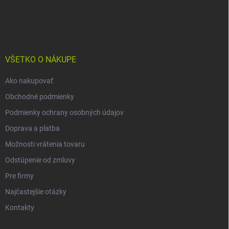
Z
á
p
ä
t
i
VŠETKO O NÁKUPE
e
Ako nakupovať
Obchodné podmienky
Podmienky ochrany osobných údajov
Doprava a platba
Možnosti vrátenia tovaru
Odstúpenie od zmluvy
Pre firmy
Najčastejšie otázky
Kontakty