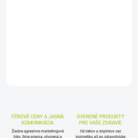
−
+
Pridať do košíka
Bylinný horúci nápoj s materinou dúškou, lipou a eukalyptom
pomáha pri nachladnutí, kašli, škriabaní v krku a na uvoľnenie
dýchacích ciest. Prášková forma sa jednoducho rozpúšťa v šálke
horúcej vody.
DETAILNÉ INFORMÁCIE
MOŽNOSTI VRÁTENIA TOVARU
OPÝTAŤ SA
STRÁŽIŤ
FÉROVÉ CENY A JASNÁ
OVERENÉ PRODUKTY
KOMUNIKÁCIA
PRE VAŠE ZDRAVIE
Žiadne agresívne marketingové
Od liekov a doplnkov cez
triky. Sme priama, otvorená a
kozmetiku až po zdravotnícke