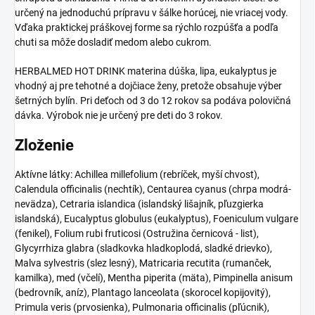
určený na jednoduchú prípravu v šálke horúcej, nie vriacej vody.
Vďaka praktickej práškovej forme sa rýchlo rozpúšťa a podľa
chuti sa môže dosladiť medom alebo cukrom.
HERBALMED HOT DRINK materina dúška, lipa, eukalyptus je
vhodný aj pre tehotné a dojčiace ženy, pretože obsahuje výber
šetrných bylín. Pri deťoch od 3 do 12 rokov sa podáva polovičná
dávka. Výrobok nie je určený pre deti do 3 rokov.
Zloženie
Aktívne látky: Achillea millefolium (rebríček, myší chvost),
Calendula officinalis (nechtík), Centaurea cyanus (chrpa modrá-
nevädza), Cetraria islandica (islandský lišajník, pľuzgierka
islandská), Eucalyptus globulus (eukalyptus), Foeniculum vulgare
(fenikel), Folium rubi fruticosi (Ostružina černicová - list),
Glycyrrhiza glabra (sladkovka hladkoplodá, sladké drievko),
Malva sylvestris (slez lesný), Matricaria recutita (rumanček,
kamilka), med (včelí), Mentha piperita (mäta), Pimpinella anisum
(bedrovník, aníz), Plantago lanceolata (skorocel kopijovitý),
Primula veris (prvosienka), Pulmonaria officinalis (pľúcnik),