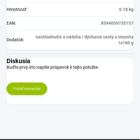
Hmotnosť
:
0.18 kg
EAN
:
8594059735157
nachladnutie a nádcha / dýchacie cesty a imunita
Dodatok
:
1x180 g
Diskusia
Buďte prvý, kto napíše príspevok k tejto položke.
Pridať komentár