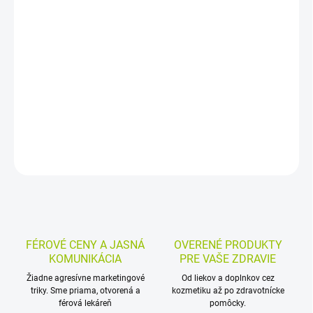
−
+
Pridať do košíka
Nutrične kompletná vysokoenergetická výživa s vysokým
obsahom bielkovín vo forme zahusteného dezertu. Je určená pri
podvýžive súvisiacej s ochorením, pri zvýšenej potrebe energie a
bielkovín, obmedzenom príjme tekutín alebo dysfágii.
DETAILNÉ INFORMÁCIE
MOŽNOSTI VRÁTENIA TOVARU
OPÝTAŤ SA
STRÁŽIŤ
FÉROVÉ CENY A JASNÁ
OVERENÉ PRODUKTY
KOMUNIKÁCIA
PRE VAŠE ZDRAVIE
Žiadne agresívne marketingové
Od liekov a doplnkov cez
triky. Sme priama, otvorená a
kozmetiku až po zdravotnícke
férová lekáreň
pomôcky.