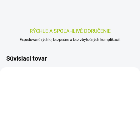
RÝCHLE A SPOĽAHLIVÉ DORUČENIE
Expedované rýchlo, bezpečne a bez zbytočných komplikácií.
Súvisiaci tovar
SKLADOM
SKLADOM
(>5 KS)
(>5 KS)
Fresubin PRO Drink
Fresubin 2 kcal Fibre