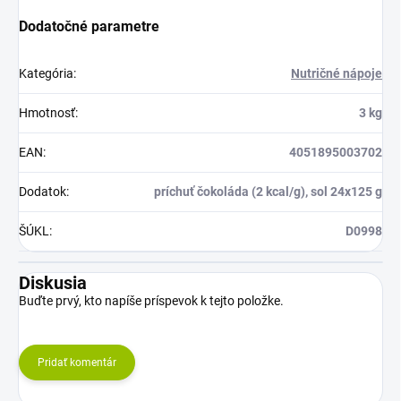
Dodatočné parametre
Kategória
:
Nutričné nápoje
Hmotnosť
:
3 kg
EAN
:
4051895003702
Dodatok
:
príchuť čokoláda (2 kcal/g), sol 24x125 g
ŠÚKL
:
D0998
Diskusia
Buďte prvý, kto napíše príspevok k tejto položke.
Pridať komentár