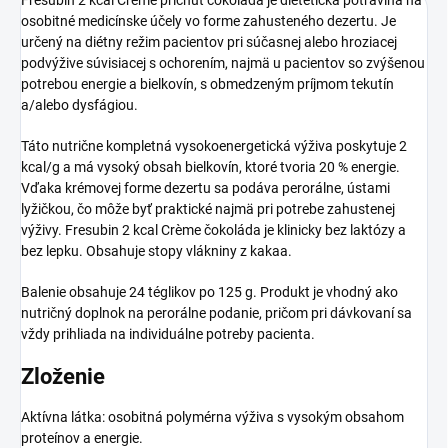
osobitné medicínske účely vo forme zahusteného dezertu. Je
určený na diétny režim pacientov pri súčasnej alebo hroziacej
podvýžive súvisiacej s ochorením, najmä u pacientov so zvýšenou
potrebou energie a bielkovín, s obmedzeným príjmom tekutín
a/alebo dysfágiou.
Táto nutrične kompletná vysokoenergetická výživa poskytuje 2
kcal/g a má vysoký obsah bielkovín, ktoré tvoria 20 % energie.
Vďaka krémovej forme dezertu sa podáva perorálne, ústami
lyžičkou, čo môže byť praktické najmä pri potrebe zahustenej
výživy. Fresubin 2 kcal Crème čokoláda je klinicky bez laktózy a
bez lepku. Obsahuje stopy vlákniny z kakaa.
Balenie obsahuje 24 téglikov po 125 g. Produkt je vhodný ako
nutričný doplnok na perorálne podanie, pričom pri dávkovaní sa
vždy prihliada na individuálne potreby pacienta.
Zloženie
Aktívna látka: osobitná polymérna výživa s vysokým obsahom
proteínov a energie.