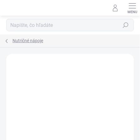
Prejsť
na
obsah
Hľadať
Nutričné nápoje
Podrobnosti hodnotenia
Neohodnotené
ZNAČKA:
NESTLÉ