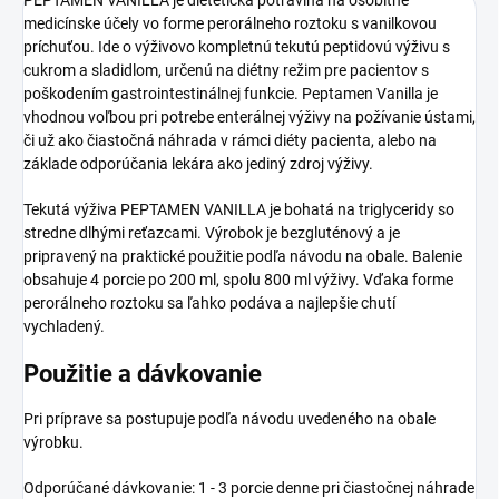
medicínske účely vo forme perorálneho roztoku s vanilkovou
príchuťou. Ide o výživovo kompletnú tekutú peptidovú výživu s
cukrom a sladidlom, určenú na diétny režim pre pacientov s
poškodením gastrointestinálnej funkcie. Peptamen Vanilla je
vhodnou voľbou pri potrebe enterálnej výživy na požívanie ústami,
či už ako čiastočná náhrada v rámci diéty pacienta, alebo na
základe odporúčania lekára ako jediný zdroj výživy.
Tekutá výživa PEPTAMEN VANILLA je bohatá na triglyceridy so
stredne dlhými reťazcami. Výrobok je bezgluténový a je
pripravený na praktické použitie podľa návodu na obale. Balenie
obsahuje 4 porcie po 200 ml, spolu 800 ml výživy. Vďaka forme
perorálneho roztoku sa ľahko podáva a najlepšie chutí
vychladený.
Použitie a dávkovanie
Pri príprave sa postupuje podľa návodu uvedeného na obale
výrobku.
Odporúčané dávkovanie: 1 - 3 porcie denne pri čiastočnej náhrade