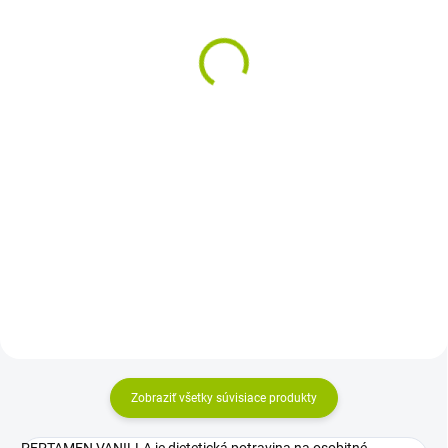
Protein 4x125 ml s
73,49 €
príchuťou broskyňa a
mango
6,37 €
Jednotková
1,39 € / 100 ml
cena:
Do košíka
Jednotková
1,27 € / 100 ml
cena:
Enterálna výživa s banánovou
Do košíka
príchuťou je určená pre pacientov
s podvýživou alebo rizikom jej
Vysokoenergetická tekutá výživa
vzniku, najmä pri nádorových a
s vysokým obsahom bielkovín pri
zápalových ochoreniach. Hotový
podvýžive súvisiacej s
nápoj na okamžité...
ochorením. Je pripravená na
priame použitie v praktickom
balení 4 x 125 ml a v príchuti...
Zobraziť všetky súvisiace produkty
PEPTAMEN VANILLA je dietetická potravina na osobitné