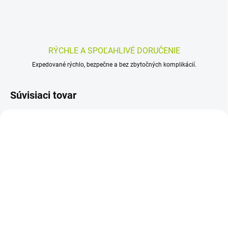
RÝCHLE A SPOĽAHLIVÉ DORUČENIE
Expedované rýchlo, bezpečne a bez zbytočných komplikácií.
Súvisiaci tovar
SKLADOM
SKLADOM
(>5 KS)
(>5 KS)
Prosure 24x220 ml
Nutridrink Compact