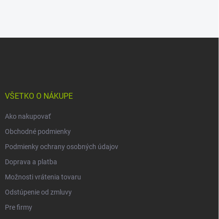
Z
á
p
ä
t
i
VŠETKO O NÁKUPE
e
Ako nakupovať
Obchodné podmienky
Podmienky ochrany osobných údajov
Doprava a platba
Možnosti vrátenia tovaru
Odstúpenie od zmluvy
Pre firmy