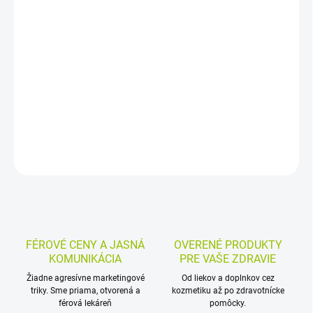
−
+
Pridať do košíka
Výživový doplnok s prospešnými mikroorganizmami
Saccharomyces boulardii a Bifidobacterium bifidum v kombinácii
so zinkom. Zinok prispieva k normálnej funkcii imunitného
systému a kapsulová forma sa ľahko užíva.
DETAILNÉ INFORMÁCIE
MOŽNOSTI VRÁTENIA TOVARU
OPÝTAŤ SA
STRÁŽIŤ
FÉROVÉ CENY A JASNÁ
OVERENÉ PRODUKTY
KOMUNIKÁCIA
PRE VAŠE ZDRAVIE
Žiadne agresívne marketingové
Od liekov a doplnkov cez
triky. Sme priama, otvorená a
kozmetiku až po zdravotnícke
férová lekáreň
pomôcky.