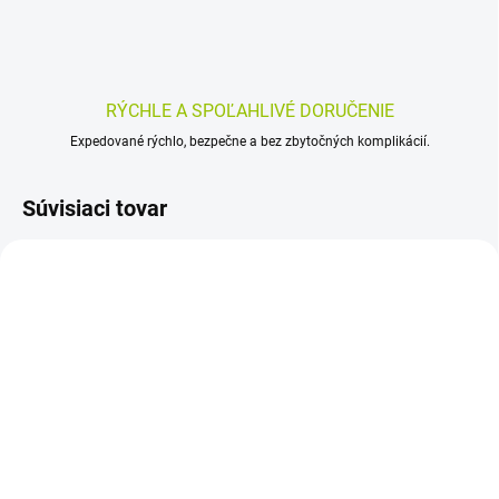
RÝCHLE A SPOĽAHLIVÉ DORUČENIE
Expedované rýchlo, bezpečne a bez zbytočných komplikácií.
Súvisiaci tovar
SKLADOM
SKLADOM
(>5 KS)
(>5 KS)
ENTEROLACTIS Duo
Dr. Popov Bylinné