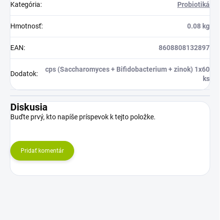
Kategória
:
Probiotiká
Hmotnosť
:
0.08 kg
EAN
:
8608808132897
cps (Saccharomyces + Bifidobacterium + zinok) 1x60
Dodatok
:
ks
Diskusia
Buďte prvý, kto napíše príspevok k tejto položke.
Pridať komentár