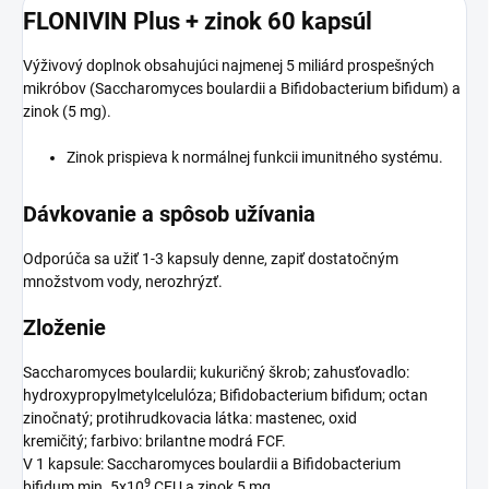
FLONIVIN Plus + zinok 60 kapsúl
Výživový doplnok obsahujúci najmenej 5 miliárd prospešných
mikróbov (Saccharomyces boulardii a Bifidobacterium bifidum) a
zinok (5 mg).
Zinok prispieva k normálnej funkcii imunitného systému.
Dávkovanie a spôsob užívania
Odporúča sa užiť 1-3 kapsuly denne, zapiť dostatočným
množstvom vody, nerozhrýzť.
Zloženie
Saccharomyces boulardii; kukuričný škrob; zahusťovadlo:
hydroxypropylmetylcelulóza; Bifidobacterium bifidum; octan
zinočnatý; protihrudkovacia látka: mastenec, oxid
kremičitý; farbivo: brilantne modrá FCF.
V 1 kapsule: Saccharomyces boulardii a Bifidobacterium
9
bifidum min. 5x10
CFU a zinok 5 mg