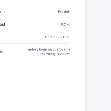
ria
:
Pre deti
osť
:
0.2 kg
4005800321863
gélový krém na opaľovanie
ok
:
(inov.2023) 1x200 ml