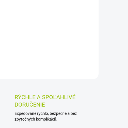
026
MOŽNOSTI DORUČENIA
Pridať do košíka
ovanie SPF 50+ poskytuje veľmi vysokú ochranu
ením. Je extra vodeodolný, má ultra ľahkú textúru
j parabénov.
OSTI VRÁTENIA TOVARU
RÝCHLE A SPOĽAHLIVÉ
DORUČENIE
Expedované rýchlo, bezpečne a bez
zbytočných komplikácií.