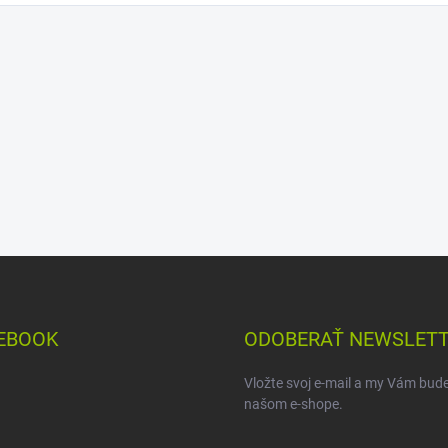
EBOOK
ODOBERAŤ NEWSLET
Vložte svoj e-mail a my Vám bud
našom e-shope.