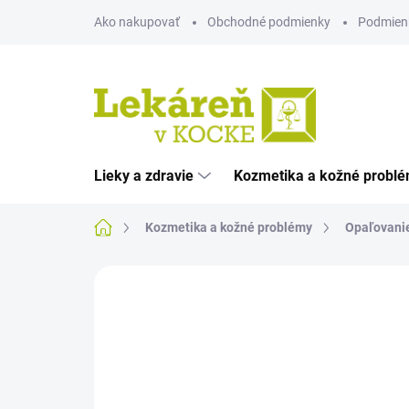
Prejsť
Ako nakupovať
Obchodné podmienky
Podmien
na
obsah
Lieky a zdravie
Kozmetika a kožné probl
Domov
Kozmetika a kožné problémy
Opaľovani
Neohodnotené
Podrobnosti hodnote