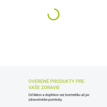
MÔŽEME DORUČIŤ DO:
12.8.2
−
+
Detský gélový krém na opaľ
citlivej pokožky pred UV žiar
a je bez farbív, parfumácie a
DETAILNÉ INFORMÁCIE
MOŽN
OPÝTAŤ SA
STRÁŽIŤ
OVERENÉ PRODUKTY PRE
VAŠE ZDRAVIE
Od liekov a doplnkov cez kozmetiku až po
zdravotnícke pomôcky.