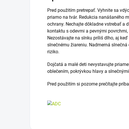
Pred použitím pretrepať. Vyhnite sa vdý
priamo na tvár. Redukcia nanášaného 
ochrany. Nechajte dôkladne vstrebať a 
kontaktu s odevmi a pevnými povrchmi, a
Nezostávajte na slnku príliš dlho, aj keď
slnečnému žiareniu. Nadmerná slnečná 
riziko.
Dojčatá a malé deti nevystavujte priam
oblečením, pokrývkou hlavy a slnečnými
Pred použitím si pozorne prečítajte príb