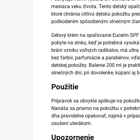
mesiaca veku života. Tento detský opaľo
ktoré chránia citlivú detskú pokožku p
poškodením spôsobeným slnečným žiar
Gélový krém na opaľovanie Eucerin SPF 
pobyte na slnku, keď je potrebná vysok
bráni vzniku voľných radikálov, má ultra
bez farbív, parfumácie a parabénov, vď
detskej pokožky. Balenie 200 ml je prak
slnečných dní, pri dovolenke, kúpaní aj
Použitie
Prípravok sa obvykle aplikuje na pokožk
Nanáša sa priamo na pokožku v potreb
dňa pravidelne opakovať, najmä v prípa
osušení uterákom.
Upozornenie