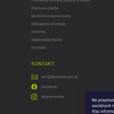
Podmienky ochrany osobných údajov
Doprava a platba
Možnosti vrátenia tovaru
Odstúpenie od zmluvy
Pre firmy
Najčastejšie otázky
Kontakty
KONTAKT
info
@
lekarenvkocke.sk
Facebook
lekarenvkocke
Na prispôso
sociálnych 
Viac inform