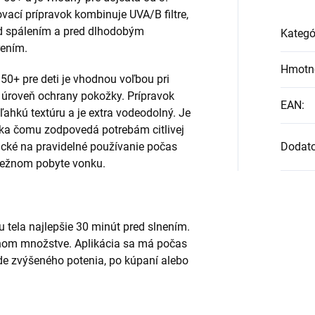
vací prípravok kombinuje UVA/B filtre,
red spálením a pred dlhodobým
Kategó
ením.
Hmotn
50+ pre deti je vhodnou voľbou pri
á úroveň ochrany pokožky. Prípravok
EAN
:
 ľahkú textúru a je extra vodeodolný. Je
aka čomu zodpovedá potrebám citlivej
tické na pravidelné používanie počas
Dodat
 bežnom pobyte vonku.
u tela najlepšie 30 minút pred slnením.
nom množstve. Aplikácia sa má počas
de zvýšeného potenia, po kúpaní alebo