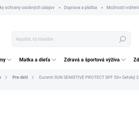
ky ochrany osobných údajov
Doprava a platba
Možnosti vráteni
Hľadať
émy
Matka a dieťa
Zdravá a športová výživa
Zd
e
Pre deti
Eucerin SUN SENSITIVE PROTECT SPF 50+ Detský 2
nia
ZNAČKA:
BEIERSDORF AG
35,27 €
Jednotková
17,64 € / 100 ml
cena:
SKLADOM
(>5 KS)