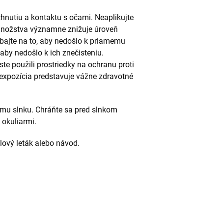
chnutiu a kontaktu s očami. Neaplikujte
množstva významne znižuje úroveň
dbajte na to, aby nedošlo k priamemu
by nedošlo k ich znečisteniu.
 ste použili prostriedky na ochranu proti
expozícia predstavuje vážne zdravotné
emu slnku. Chráňte sa pred slnkom
 okuliarmi.
alový leták alebo návod.