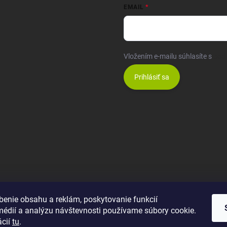
EMAIL
Vložením e-mailu súhlasíte s
pod
Prihlásiť sa
benie obsahu a reklám, poskytovanie funkcií
médií a analýzu návštevnosti používame súbory cookie.
ácií
tu
.