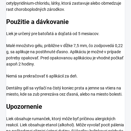
cetylpyridínium-chloridu, látky, ktorá zastavuje alebo obmedzuje
rast choroboplodných zárodkov.
Použitie a dávkovanie
Liek je určený pre batoľatá a dojčatá od 5 mesiacov.
Malé množstvo gélu, približne v dĺžke 7,5 mm, čo zodpovedá 0,22
g, sa aplikuje na postihnuté ďasno. Aplikáciu je možné v prípade
potreby opakovať. Pred opakovanou aplikáciou je vhodné počkať
aspoň 2 hodiny.
Nemá sa prekračovať 6 aplikácií za deň.
Dentálny gél sa vytlačí na čistý koniec prsta a jemne sa vtiera na
miesto, kde sa zub prerezáva cez ďasná, alebo na miesto bolesti.
Upozornenie
Liek obsahuje rumanček, ktorý môže byť príčinou alergických
reakcií. Liek obsahuje etanol (alkohol). Môže vyvolať pocit pálenia
na poškodenej sliznici ústnej dutiny. Súčasťou bylinkovej príchute