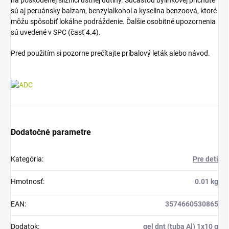
sú aj peruánsky balzam, benzylalkohol a kyselina benzoová, ktoré
môžu spôsobiť lokálne podráždenie. Ďalšie osobitné upozornenia
sú uvedené v SPC (časť 4.4).
Pred použitím si pozorne prečítajte príbalový leták alebo návod.
Dodatočné parametre
Kategória
:
Pre deti
Hmotnosť
:
0.01 kg
EAN
:
3574660530865
Dodatok
:
gel dnt (tuba Al) 1x10 g