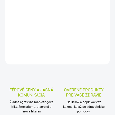
−
+
Pridať do košíka
Dentálny gél s lidokaínom a cetylpyridíniumchloridom je určený pre
batoľatá a dojčatá od 5 mesiacov pri prerezávaní zubov. Nanáša
sa priamo na ďasno a pomáha zmierniť bolesť aj upokojiť
bolestivé ďasná.
DETAILNÉ INFORMÁCIE
MOŽNOSTI VRÁTENIA TOVARU
OPÝTAŤ SA
STRÁŽIŤ
FÉROVÉ CENY A JASNÁ
OVERENÉ PRODUKTY
KOMUNIKÁCIA
PRE VAŠE ZDRAVIE
Žiadne agresívne marketingové
Od liekov a doplnkov cez
triky. Sme priama, otvorená a
kozmetiku až po zdravotnícke
férová lekáreň
pomôcky.