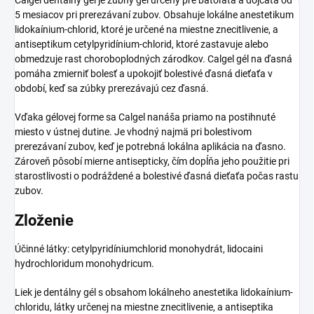
5 mesiacov pri prerezávaní zubov. Obsahuje lokálne anestetikum
lidokaínium-chlorid, ktoré je určené na miestne znecitlivenie, a
antiseptikum cetylpyridínium-chlorid, ktoré zastavuje alebo
obmedzuje rast choroboplodných zárodkov. Calgel gél na ďasná
pomáha zmierniť bolesť a upokojiť bolestivé ďasná dieťaťa v
období, keď sa zúbky prerezávajú cez ďasná.
Vďaka gélovej forme sa Calgel nanáša priamo na postihnuté
miesto v ústnej dutine. Je vhodný najmä pri bolestivom
prerezávaní zubov, keď je potrebná lokálna aplikácia na ďasno.
Zároveň pôsobí mierne antisepticky, čím dopĺňa jeho použitie pri
starostlivosti o podráždené a bolestivé ďasná dieťaťa počas rastu
zubov.
Zloženie
Účinné látky: cetylpyridíniumchlorid monohydrát, lidocaini
hydrochloridum monohydricum.
Liek je dentálny gél s obsahom lokálneho anestetika lidokaínium-
chloridu, látky určenej na miestne znecitlivenie, a antiseptika