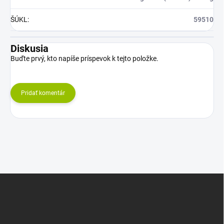
ŠÚKL
:
59510
Diskusia
Buďte prvý, kto napíše príspevok k tejto položke.
Pridať komentár
Z
á
p
ä
t