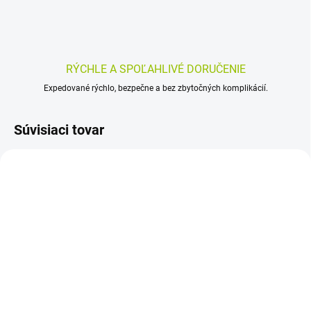
RÝCHLE A SPOĽAHLIVÉ DORUČENIE
Expedované rýchlo, bezpečne a bez zbytočných komplikácií.
Súvisiaci tovar
SKLADOM
SKLADOM
(>5 KS)
(>5 KS)
CURAPROX Baby
JACK N´JILL Dentálna