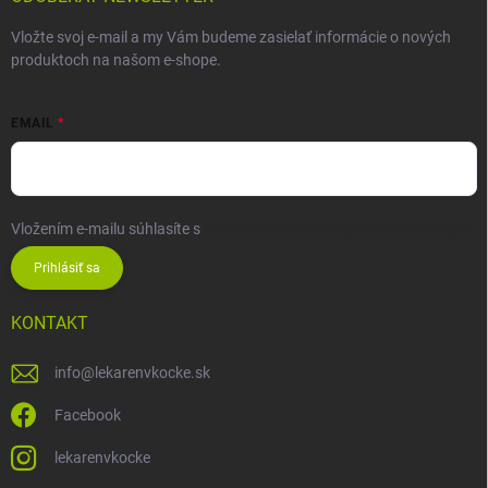
Vložte svoj e-mail a my Vám budeme zasielať informácie o nových
produktoch na našom e-shope.
EMAIL
Vložením e-mailu súhlasíte s
podmienkami ochrany osobných údajov
Prihlásiť sa
KONTAKT
info
@
lekarenvkocke.sk
Facebook
lekarenvkocke