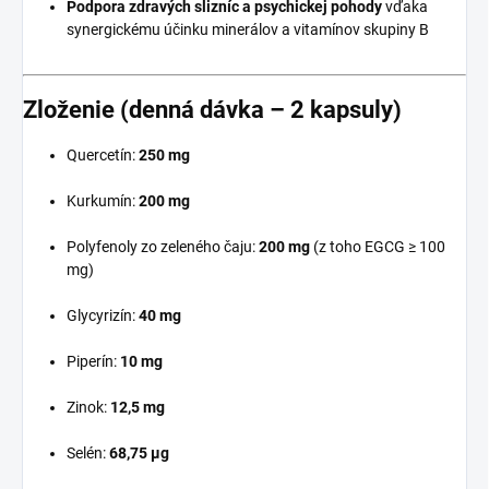
Podpora zdravých slizníc a psychickej pohody
vďaka
synergickému účinku minerálov a vitamínov skupiny B
Zloženie (denná dávka – 2 kapsuly)
Quercetín:
250 mg
Kurkumín:
200 mg
Polyfenoly zo zeleného čaju:
200 mg
(z toho EGCG ≥ 100
mg)
Glycyrizín:
40 mg
Piperín:
10 mg
Zinok:
12,5 mg
Selén:
68,75 μg