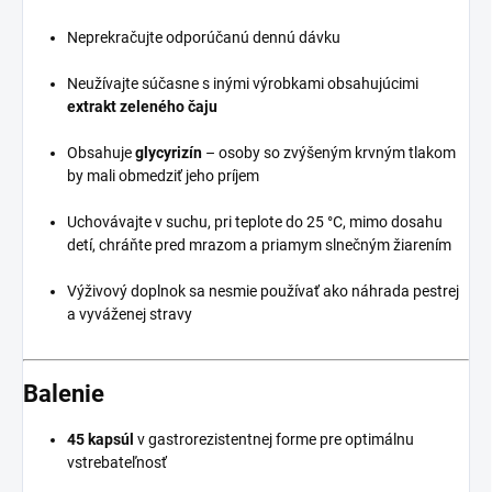
Neprekračujte odporúčanú dennú dávku
Neužívajte súčasne s inými výrobkami obsahujúcimi
extrakt zeleného čaju
Obsahuje
glycyrizín
– osoby so zvýšeným krvným tlakom
by mali obmedziť jeho príjem
Uchovávajte v suchu, pri teplote do 25 °C, mimo dosahu
detí, chráňte pred mrazom a priamym slnečným žiarením
Výživový doplnok sa nesmie používať ako náhrada pestrej
a vyváženej stravy
Balenie
45 kapsúl
v gastrorezistentnej forme pre optimálnu
vstrebateľnosť