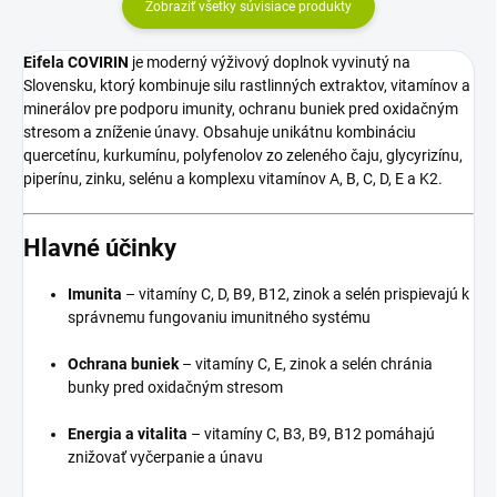
Zobraziť všetky súvisiace produkty
Eifela COVIRIN
je moderný výživový doplnok vyvinutý na
Slovensku, ktorý kombinuje silu rastlinných extraktov, vitamínov a
minerálov pre podporu imunity, ochranu buniek pred oxidačným
stresom a zníženie únavy. Obsahuje unikátnu kombináciu
quercetínu, kurkumínu, polyfenolov zo zeleného čaju, glycyrizínu,
piperínu, zinku, selénu a komplexu vitamínov A, B, C, D, E a K2.
Hlavné účinky
Imunita
– vitamíny C, D, B9, B12, zinok a selén prispievajú k
správnemu fungovaniu imunitného systému
Ochrana buniek
– vitamíny C, E, zinok a selén chránia
bunky pred oxidačným stresom
Energia a vitalita
– vitamíny C, B3, B9, B12 pomáhajú
znižovať vyčerpanie a únavu