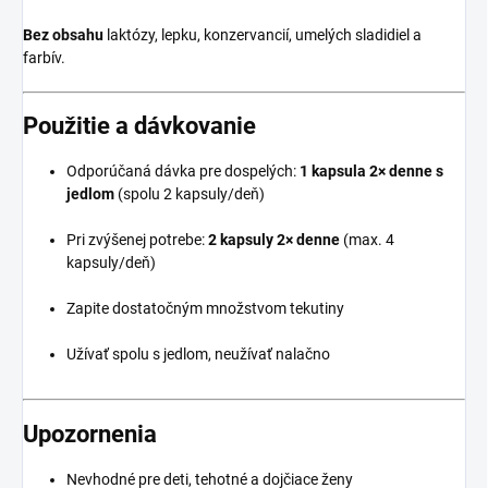
Bez obsahu
laktózy, lepku, konzervancií, umelých sladidiel a
farbív.
Použitie a dávkovanie
Odporúčaná dávka pre dospelých:
1 kapsula 2× denne s
jedlom
(spolu 2 kapsuly/deň)
Pri zvýšenej potrebe:
2 kapsuly 2× denne
(max. 4
kapsuly/deň)
Zapite dostatočným množstvom tekutiny
Užívať spolu s jedlom, neužívať nalačno
Upozornenia
Nevhodné pre deti, tehotné a dojčiace ženy