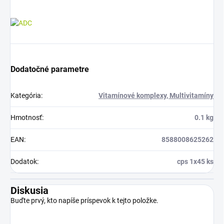
Dodatočné parametre
Kategória
:
Vitamínové komplexy, Multivitamíny
Hmotnosť
:
0.1 kg
EAN
:
8588008625262
Dodatok
:
cps 1x45 ks
Diskusia
Buďte prvý, kto napíše príspevok k tejto položke.