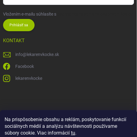
Vložením e-mailu súhlasíte s
podmienkami ochrany osobných údajov
Prihlásiť sa
KONTAKT
info
@
lekarenvkocke.sk
Facebook
lekarenvkocke
Na prispôsobenie obsahu a reklám, poskytovanie funkcií
sociálnych médií a analýzu návštevnosti používame
súbory cookie. Viac informácií
tu
.