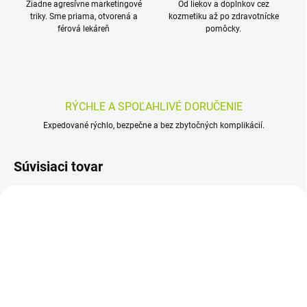
Žiadne agresívne marketingové
Od liekov a doplnkov cez
triky. Sme priama, otvorená a
kozmetiku až po zdravotnícke
férová lekáreň
pomôcky.
RÝCHLE A SPOĽAHLIVÉ DORUČENIE
Expedované rýchlo, bezpečne a bez zbytočných komplikácií.
Súvisiaci tovar
SKLADOM
SKLADOM