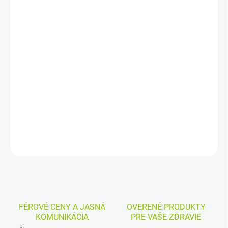
DORUČENIA
−
+
Pridať do košíka
Výživový doplnok s quercetínom, kurkumínom, zeleným čajom,
zinkom, selénom a vitamínmi C, D, B6, B9 a B12. Prispieva k
správnemu fungovaniu imunitného systému, ochrane buniek pred
oxidačným stresom a zníženiu vyčerpania a únavy.
DETAILNÉ INFORMÁCIE
MOŽNOSTI VRÁTENIA TOVARU
OPÝTAŤ SA
STRÁŽIŤ
FÉROVÉ CENY A JASNÁ
OVERENÉ PRODUKTY
KOMUNIKÁCIA
PRE VAŠE ZDRAVIE