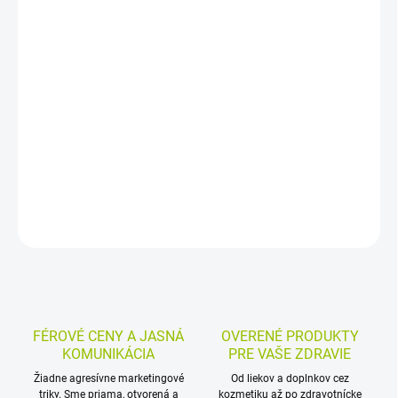
−
+
Pridať do košíka
Priedušné naťahovacie inkontinenčné nohavičky pre ženy s
ťažkým stupňom inkontinencie. Majú anatomicky tvarované jadro
a obliekajú sa aj vyzliekajú ako bežná spodná bielizeň, čo uľahčuje
každodenné používanie.
DETAILNÉ INFORMÁCIE
MOŽNOSTI VRÁTENIA TOVARU
OPÝTAŤ SA
STRÁŽIŤ
FÉROVÉ CENY A JASNÁ
OVERENÉ PRODUKTY
KOMUNIKÁCIA
PRE VAŠE ZDRAVIE
Žiadne agresívne marketingové
Od liekov a doplnkov cez
triky. Sme priama, otvorená a
kozmetiku až po zdravotnícke