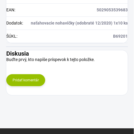
EAN
:
5029053539683
Dodatok
:
naťahovacie nohavičky (odobraté 12/2020) 1x10 ks
ŠÚKL
:
B69201
Diskusia
Buďte prvý, kto napíše príspevok k tejto položke.
Pridať komentár
Z