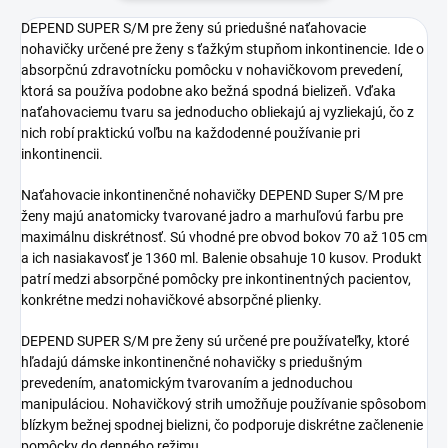
DEPEND SUPER S/M pre ženy sú priedušné naťahovacie
nohavičky určené pre ženy s ťažkým stupňom inkontinencie. Ide o
absorpčnú zdravotnícku pomôcku v nohavičkovom prevedení,
ktorá sa používa podobne ako bežná spodná bielizeň. Vďaka
naťahovaciemu tvaru sa jednoducho obliekajú aj vyzliekajú, čo z
nich robí praktickú voľbu na každodenné používanie pri
inkontinencii.
Naťahovacie inkontinenčné nohavičky DEPEND Super S/M pre
ženy majú anatomicky tvarované jadro a marhuľovú farbu pre
maximálnu diskrétnosť. Sú vhodné pre obvod bokov 70 až 105 cm
a ich nasiakavosť je 1360 ml. Balenie obsahuje 10 kusov. Produkt
patrí medzi absorpčné pomôcky pre inkontinentných pacientov,
konkrétne medzi nohavičkové absorpčné plienky.
DEPEND SUPER S/M pre ženy sú určené pre používateľky, ktoré
hľadajú dámske inkontinenčné nohavičky s priedušným
prevedením, anatomickým tvarovaním a jednoduchou
manipuláciou. Nohavičkový strih umožňuje používanie spôsobom
blízkym bežnej spodnej bielizni, čo podporuje diskrétne začlenenie
pomôcky do denného režimu.