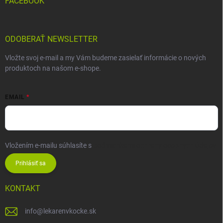
FACEBOOK
ODOBERAŤ NEWSLETTER
Vložte svoj e-mail a my Vám budeme zasielať informácie o nových
produktoch na našom e-shope.
EMAIL
Vložením e-mailu súhlasíte s
podmienkami ochrany osobných údajov
Prihlásiť sa
KONTAKT
info
@
lekarenvkocke.sk