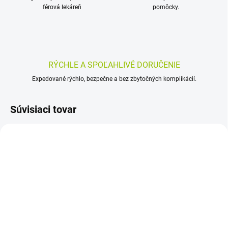
férová lekáreň
pomôcky.
RÝCHLE A SPOĽAHLIVÉ DORUČENIE
Expedované rýchlo, bezpečne a bez zbytočných komplikácií.
Súvisiaci tovar
SKLADOM
SKLADOM
(>5 KS)
(>5 KS)