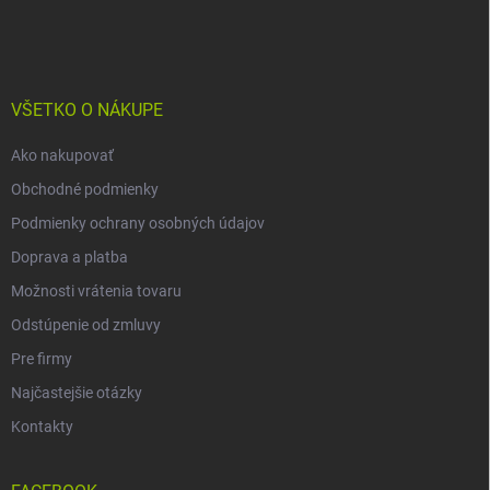
á
p
ä
t
i
VŠETKO O NÁKUPE
e
Ako nakupovať
Obchodné podmienky
Podmienky ochrany osobných údajov
Doprava a platba
Možnosti vrátenia tovaru
Odstúpenie od zmluvy
Pre firmy
Najčastejšie otázky
Kontakty