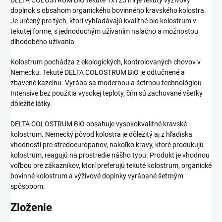
doplnok s obsahom organického bovinného kravského kolostra.
Je určený pre tých, ktorí vyhľadávajú kvalitné bio kolostrum v
tekutej forme, s jednoduchým užívaním nalačno a možnosťou
dlhodobého užívania.
Kolostrum pochádza z ekologických, kontrolovaných chovov v
Nemecku. Tekuté DELTA COLOSTRUM BiO je odtučnené a
zbavené kazeínu. Vyrába sa modernou a šetrnou technológiou
Intensive bez použitia vysokej teploty, čím sú zachované všetky
dôležité látky.
DELTA COLOSTRUM BiO obsahuje vysokokvalitné kravské
kolostrum. Nemecký pôvod kolostra je dôležitý aj z hľadiska
vhodnosti pre stredoeurópanov, nakoľko kravy, ktoré produkujú
kolostrum, reagujú na prostredie nášho typu. Produkt je vhodnou
voľbou pre zákazníkov, ktorí preferujú tekuté kolostrum, organické
bovinné kolostrum a výživové doplnky vyrábané šetrným
spôsobom.
Zloženie