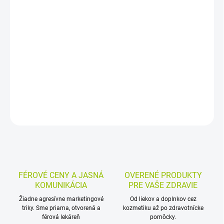
−
+
Pridať do košíka
Tekutý výživový doplnok s organickým bovinným kravským
kolostrom. Je odtučnený a zbavený kazeínu, užíva sa nalačno v
dávke 1 polievková lyžica denne a je vhodný aj na dlhodobé
užívanie.
DETAILNÉ INFORMÁCIE
MOŽNOSTI VRÁTENIA TOVARU
OPÝTAŤ SA
STRÁŽIŤ
FÉROVÉ CENY A JASNÁ
OVERENÉ PRODUKTY
KOMUNIKÁCIA
PRE VAŠE ZDRAVIE
Žiadne agresívne marketingové
Od liekov a doplnkov cez
triky. Sme priama, otvorená a
kozmetiku až po zdravotnícke
férová lekáreň
pomôcky.