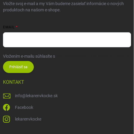
Vložte svoj e-mail a my Vám budeme zasielať informácie o nových
produktoch na našom e-shope.
EMAIL
Vložením e-mailu súhlasíte s
podmienkami ochrany osobných údajov
Prihlásiť sa
KONTAKT
info
@
lekarenvkocke.sk
Facebook
lekarenvkocke