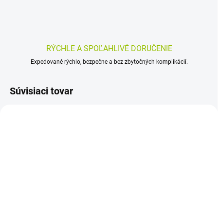
RÝCHLE A SPOĽAHLIVÉ DORUČENIE
Expedované rýchlo, bezpečne a bez zbytočných komplikácií.
Súvisiaci tovar
SKLADOM
SKLADOM
(>5 KS)
(>5 KS)
LIVSANE Horúce lesné
NaturProdukt