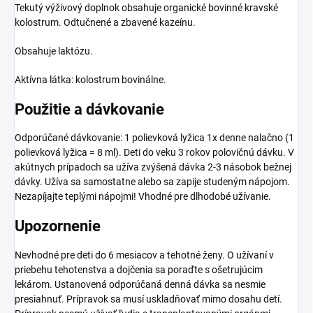
Tekutý výživový doplnok obsahuje organické bovinné kravské
kolostrum. Odtučnené a zbavené kazeínu.
Obsahuje laktózu.
Aktívna látka: kolostrum bovinálne.
Použitie a dávkovanie
Odporúčané dávkovanie: 1 polievková lyžica 1x denne nalačno (1
polievková lyžica = 8 ml). Deti do veku 3 rokov polovičnú dávku. V
akútnych prípadoch sa užíva zvýšená dávka 2-3 násobok bežnej
dávky. Užíva sa samostatne alebo sa zapije studeným nápojom.
Nezapíjajte teplými nápojmi! Vhodné pre dlhodobé užívanie.
Upozornenie
Nevhodné pre deti do 6 mesiacov a tehotné ženy. O užívaní v
priebehu tehotenstva a dojčenia sa poraďte s ošetrujúcim
lekárom. Ustanovená odporúčaná denná dávka sa nesmie
presiahnuť. Prípravok sa musí uskladňovať mimo dosahu detí.