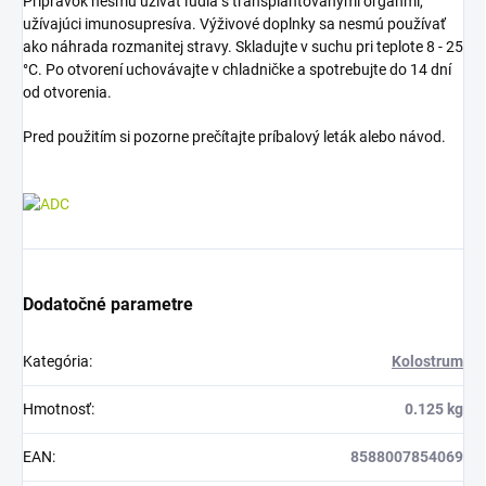
Prípravok nesmú užívať ľudia s transplantovanými orgánmi,
užívajúci imunosupresíva. Výživové doplnky sa nesmú používať
ako náhrada rozmanitej stravy. Skladujte v suchu pri teplote 8 - 25
°C. Po otvorení uchovávajte v chladničke a spotrebujte do 14 dní
od otvorenia.
Pred použitím si pozorne prečítajte príbalový leták alebo návod.
Dodatočné parametre
Kategória
:
Kolostrum
Hmotnosť
:
0.125 kg
EAN
:
8588007854069