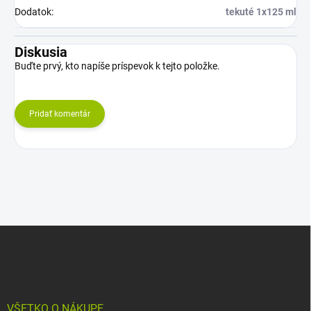
Dodatok
:
tekuté 1x125 ml
Diskusia
Buďte prvý, kto napíše príspevok k tejto položke.
Pridať komentár
Z
á
p
ä
t
i
VŠETKO O NÁKUPE