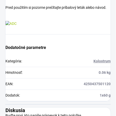
Pred použitím si pozorne prečítajte príbalový leták alebo návod.
Dodatočné parametre
Kategória
:
Kolostrum
Hmotnosť
:
0.06 kg
EAN
:
4250437501120
Dodatok
:
1x60 g
Diskusia
Buďte prvý, kto napíše príspevok k tejto položke.