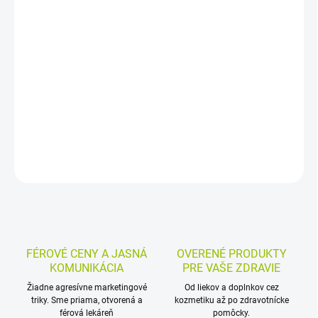
−
+
Pridať do košíka
Výživový doplnok s kravským kolostrom v granulovanej forme,
zbavený tuku. Jedna dávka obsahuje 800 mg kolostra a možno
ho užiť priamo alebo so studeným jedlom či nápojom.
DETAILNÉ INFORMÁCIE
MOŽNOSTI VRÁTENIA TOVARU
OPÝTAŤ SA
STRÁŽIŤ
FÉROVÉ CENY A JASNÁ
OVERENÉ PRODUKTY
KOMUNIKÁCIA
PRE VAŠE ZDRAVIE
Žiadne agresívne marketingové
Od liekov a doplnkov cez
triky. Sme priama, otvorená a
kozmetiku až po zdravotnícke
férová lekáreň
pomôcky.