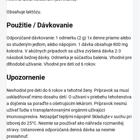
Obsahuje laktózu.
Použitie / Dávkovanie
Odporúčané dávkovanie: 1 odmerku (2 g) 1x denne priamo alebo
so studeným jedlom, alebo nápojom. 1 dávka obsahuje 800 mg
kolostra. V akútnych prípadoch sa užíva zvýšená dávka 2-3
násobok bežnej dávky. Odmerka je súčasťou balenia. Vhodné pre
dlhodobé užívanie. Vhodné pre deti od 6 rokov.
Upozornenie
Nevhodné pre deti do 6 rokov a tehotné ženy. Prípravok sa musí
uskladňovať mimo dosahu detí. O užívaní v priebehu tehotenstva
a dojčenia sa poraďte s ošetrujúcim lekárom. Prípravok nesmú
užívať ľudia s transplantovanými orgánmi užívajúci
imunosupresíva. Nezapíjať teplými nápojmi! Skladujte v suchu pri
izbovej do 25°C. Nesmie sa používať ako náhrada rozmanitej
stravy. Ustanovená odporúčaná denná dávka sa nesmie
presiahnuť.