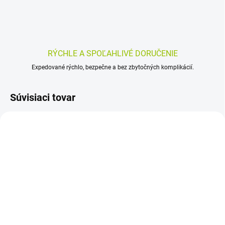
RÝCHLE A SPOĽAHLIVÉ DORUČENIE
Expedované rýchlo, bezpečne a bez zbytočných komplikácií.
Súvisiaci tovar
SKLADOM
SKLADOM
(>5 KS)
(>5 KS)
AVROPA CitroPharm 50
Lišajníkový sirup so