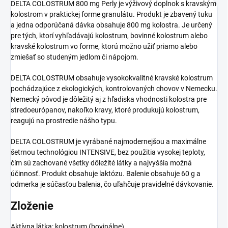
DELTA COLOSTRUM 800 mg Perly je výživový doplnok s kravským
kolostrom v praktickej forme granulátu. Produkt je zbavený tuku
a jedna odporúčaná dávka obsahuje 800 mg kolostra. Je určený
pre tých, ktorí vyhľadávajú kolostrum, bovinné kolostrum alebo
kravské kolostrum vo forme, ktorú možno užiť priamo alebo
zmiešať so studeným jedlom či nápojom.
DELTA COLOSTRUM obsahuje vysokokvalitné kravské kolostrum
pochádzajúce z ekologických, kontrolovaných chovov v Nemecku.
Nemecký pôvod je dôležitý aj z hľadiska vhodnosti kolostra pre
stredoeurópanov, nakoľko kravy, ktoré produkujú kolostrum,
reagujú na prostredie nášho typu.
DELTA COLOSTRUM je vyrábané najmodernejšou a maximálne
šetrnou technológiou INTENSIVE, bez použitia vysokej teploty,
čím sú zachované všetky dôležité látky a najvyššia možná
účinnosť. Produkt obsahuje laktózu. Balenie obsahuje 60 g a
odmerka je súčasťou balenia, čo uľahčuje pravidelné dávkovanie.
Zloženie
Aktívna látka: kolostrum (bovinálne).