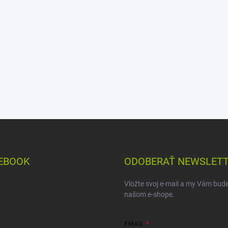
EBOOK
ODOBERAŤ NEWSLET
Vložte svoj e-mail a my Vám bud
našom e-shope.
EMAIL