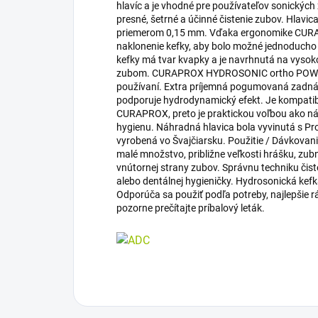
hlavíc a je vhodné pre používateľov sonickýc
presné, šetrné a účinné čistenie zubov. Hlav
priemerom 0,15 mm. Vďaka ergonomike CUR
naklonenie kefky, aby bolo možné jednoducho
kefky má tvar kvapky a je navrhnutá na vysoko
zubom. CURAPROX HYDROSONIC ortho POWER p
používaní. Extra príjemná pogumovaná zadná ča
podporuje hydrodynamický efekt. Je kompatib
CURAPROX, preto je praktickou voľbou ako n
hygienu. Náhradná hlavica bola vyvinutá s Pro
vyrobená vo Švajčiarsku. Použitie / Dávkovani
malé množstvo, približne veľkosti hrášku, zubne
vnútornej strany zubov. Správnu techniku čis
alebo dentálnej hygieničky. Hydrosonická kef
Odporúča sa použiť podľa potreby, najlepšie r
pozorne prečítajte príbalový leták.