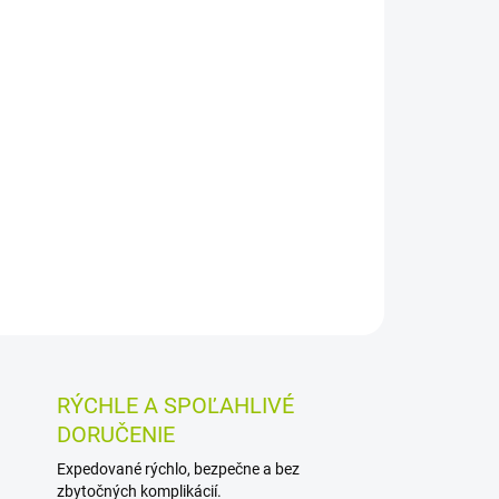
026
MOŽNOSTI DORUČENIA
Pridať do košíka
ica pre sonické zubné kefky CURAPROX
 čistenie zubov zub za zubom. Jemné vlákna
pky a ergonomika CURACURVE® uľahčujú
OSTI VRÁTENIA TOVARU
RÝCHLE A SPOĽAHLIVÉ
DORUČENIE
Expedované rýchlo, bezpečne a bez
zbytočných komplikácií.