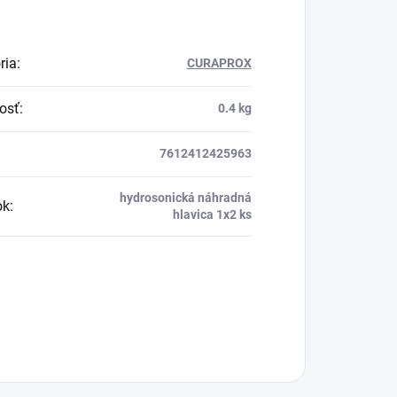
ria
:
CURAPROX
osť
:
0.4 kg
7612412425963
hydrosonická náhradná
ok
:
hlavica 1x2 ks