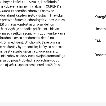
h zubných kefiek CURAPROX, ktorí hľadajú
ica je vybavená jemnými vláknami CUREN® s
ACURVE® pomáha zdôrazniť správne
 dosiahnuť každé miesto v ústach. Hlavička
Kategó
 precízne čistenie jednotlivých zubov, zub za
rináša komfort aj pri pravidelnom
Hmotn
sť zvyšuje pohodlie pri čistení a hlavica
ilná so všetkými sonickými zubnými kefkami
áhradná hlavica pre domácu dentálnu
EAN
:
f. Dr. med. dent. Ulrichom P. Saxerom a je
e Na štetiny hydrosonickej kefky sa nanesie
j pasty a zuby sa čistia z vonkajšej aj z
Dodat
tenia zubov sa dozviete u svojho stomatológa
ka sa po použití dôkladne opláchne vodou.
áno aj večer. Upozornenie Pred použitím si