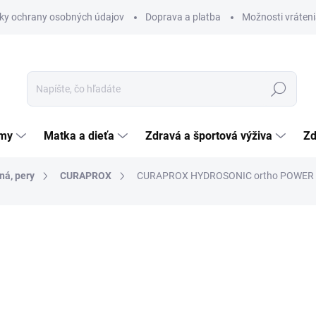
ky ochrany osobných údajov
Doprava a platba
Možnosti vráteni
Hľadať
émy
Matka a dieťa
Zdravá a športová výživa
Zd
ná, pery
CURAPROX
CURAPROX HYDROSONIC ortho POWER 
nia
ZNAČKA:
CURADEN INTERNATIONAL AG
27,20 €
Jednotková
13,60 € / 1 ks
cena:
SKLADOM
(>5 KS)