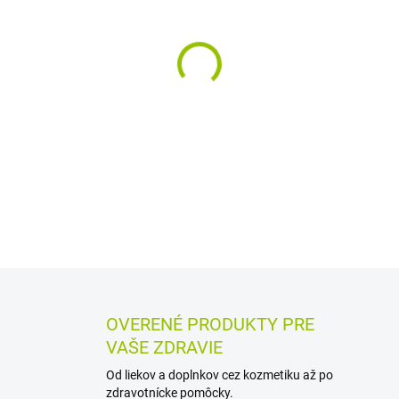
MÔŽEME DORUČIŤ DO:
11.8.2
−
+
Hydrosonická náhradná hlav
podporuje precízne a šetrné
CUREN® 0,15 mm, tvar kva
dosiahnuť aj ťažšie miesta.
DETAILNÉ INFORMÁCIE
MOŽN
OPÝTAŤ SA
STRÁŽIŤ
OVERENÉ PRODUKTY PRE
VAŠE ZDRAVIE
Od liekov a doplnkov cez kozmetiku až po
zdravotnícke pomôcky.