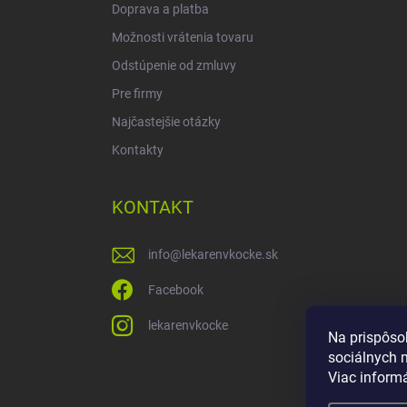
Doprava a platba
Možnosti vrátenia tovaru
Odstúpenie od zmluvy
Pre firmy
Najčastejšie otázky
Kontakty
KONTAKT
info
@
lekarenvkocke.sk
Facebook
lekarenvkocke
Na prispôso
sociálnych 
Viac inform