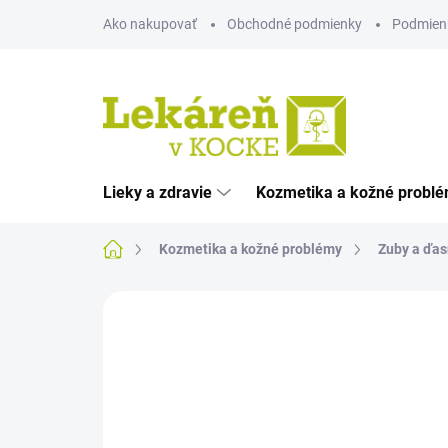
Prejsť
Ako nakupovať
Obchodné podmienky
Podmien
na
obsah
Lieky a zdravie
Kozmetika a kožné probl
Domov
Kozmetika a kožné problémy
Zuby a ďas
Neohodnotené
Podrobnosti hodnote