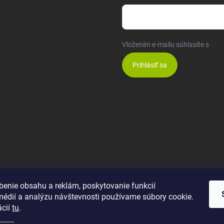
Vložením e-mailu súhlasíte s
pod
Prihlásiť sa
benie obsahu a reklám, poskytovanie funkcií
médií a analýzu návštevnosti používame súbory cookie.
ácií
tu
.