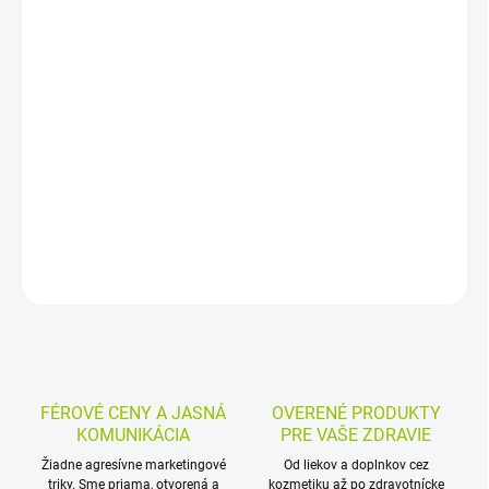
−
+
Pridať do košíka
Zubná pasta s príchuťou černíc a sladkého drievka pomáha
udržiavať prirodzenú belosť zubov a prináša svieži pocit po
čistení. Obsahuje enzým glukózová oxidáza, hydroxylapatit,
mentolové perličky a bylinné výťažky.
DETAILNÉ INFORMÁCIE
MOŽNOSTI VRÁTENIA TOVARU
OPÝTAŤ SA
STRÁŽIŤ
FÉROVÉ CENY A JASNÁ
OVERENÉ PRODUKTY
KOMUNIKÁCIA
PRE VAŠE ZDRAVIE
Žiadne agresívne marketingové
Od liekov a doplnkov cez
triky. Sme priama, otvorená a
kozmetiku až po zdravotnícke