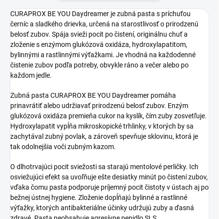
CURAPROX BE YOU Daydreamer je zubná pasta s príchuťou
černíc a sladkého drievka, určená na starostlivosť o prirodzenú
belosť zubov. Spája svieži pocit po čistení, originálnu chuť a
zloženie s enzýmom glukózová oxidáza, hydroxylapatitom,
bylinnými a rastlinnými výťažkami. Je vhodná na každodenné
čistenie zubov podľa potreby, obvykle ráno a večer alebo po
každom jedle.
Zubná pasta CURAPROX BE YOU Daydreamer pomáha
prinavrátiť alebo udržiavať prirodzenú belosť zubov. Enzým
glukózová oxidáza premieňa cukor na kyslík, čím zuby zosvetľuje.
Hydroxylapatit vypĺňa mikroskopické trhlinky, v ktorých by sa
zachytával zubný povlak, a zároveň spevňuje sklovinu, ktorá je
tak odolnejšia voči zubným kazom.
O dlhotrvajúci pocit sviežosti sa starajú mentolové perličky. Ich
osviežujúci efekt sa uvoľňuje ešte desiatky minút po čistení zubov,
vďaka čomu pasta podporuje príjemný pocit čistoty v ústach aj po
bežnej ústnej hygiene. Zloženie dopĺňajú bylinné a rastlinné
výťažky, ktorých antibakteriálne účinky udržujú zuby a ďasná
zdravé. Pasta neobsahuje agresívne penidlo SLS.