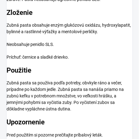
Zloženie
Zubná pasta obsahuje enzým glukózovú oxidázu, hydroxylapatit,
bylinné a rastlinné výťažky a mentolové perličky.
Neobsahuje penidlo SLS.
Príchuť: černice a sladké drievko.
Použitie
Zubná pasta sa používa podľa potreby, obvkyle ráno a večer,
prípadne po každom jedle. Zubná pasta sa nanáša priamo na
zubnú kefku v potrebnom množstve, vo veľkosti hrášku, a
jemnými pohybmi sa vyčistia zuby. Po vyčistení zubov sa
dôkladne vypláchne ústna dutina.
Upozornenie
Pred použitím si pozorne prečítajte príbalový leták.