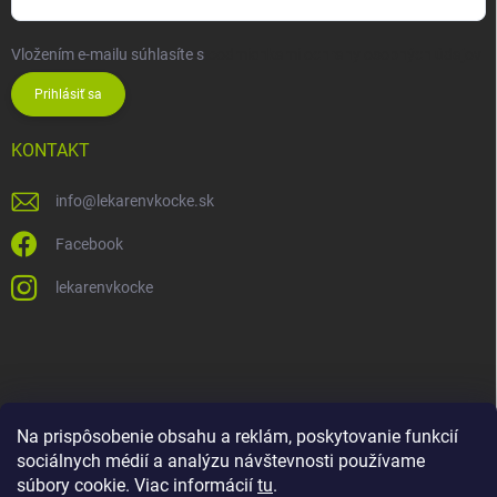
Vložením e-mailu súhlasíte s
podmienkami ochrany osobných údajov
Prihlásiť sa
KONTAKT
info
@
lekarenvkocke.sk
Facebook
lekarenvkocke
Na prispôsobenie obsahu a reklám, poskytovanie funkcií
sociálnych médií a analýzu návštevnosti používame
súbory cookie. Viac informácií
tu
.