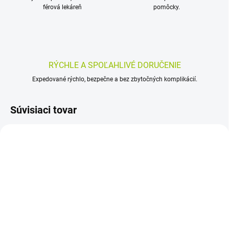
férová lekáreň
pomôcky.
RÝCHLE A SPOĽAHLIVÉ DORUČENIE
Expedované rýchlo, bezpečne a bez zbytočných komplikácií.
Súvisiaci tovar
SKLADOM
SKLADOM
(>5 KS)
(>5 KS)