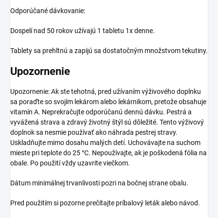
Odporúčané dávkovanie:
Dospelí nad 50 rokov užívajú 1 tabletu 1x denne.
Tablety sa prehltnú a zapijú sa dostatočným množstvom tekutiny.
Upozornenie
Upozornenie: Ak ste tehotná, pred užívaním výživového doplnku
sa poraďte so svojím lekárom alebo lekárnikom, pretože obsahuje
vitamín A. Neprekračujte odporúčanú dennú dávku. Pestrá a
vyvážená strava a zdravý životný štýl sú dôležité. Tento výživový
doplnok sa nesmie používať ako náhrada pestrej stravy.
Uskladňujte mimo dosahu malých detí. Uchovávajte na suchom
mieste pri teplote do 25 °C. Nepoužívajte, ak je poškodená fólia na
obale. Po použití vždy uzavrite viečkom.
Dátum minimálnej trvanlivosti pozri na bočnej strane obalu.
Pred použitím si pozorne prečítajte príbalový leták alebo návod.