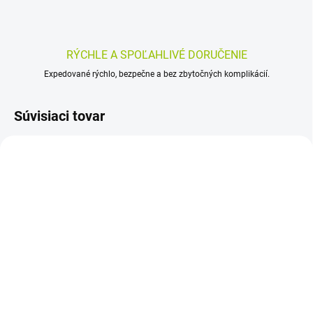
RÝCHLE A SPOĽAHLIVÉ DORUČENIE
Expedované rýchlo, bezpečne a bez zbytočných komplikácií.
Súvisiaci tovar
SKLADOM
SKLADOM
(>5 BALENIE)
(>5 KS)
Medveď natural
NATURVITA DRASLÍK 60
LymfaVen 60 kapsúl
ks