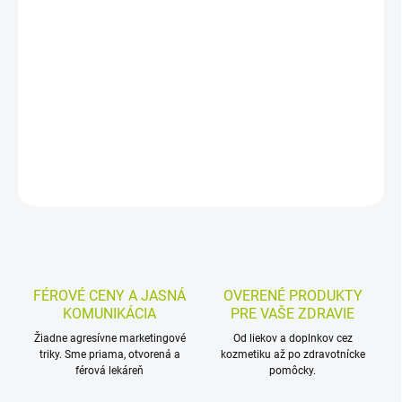
−
+
Pridať do košíka
Multivitamín s vitamínmi, minerálmi a stopovými prvkami pre
dospelých nad 50 rokov. Vhodný na každodenné dopĺňanie živín v
praktickej forme 1 tablety denne.
DETAILNÉ INFORMÁCIE
MOŽNOSTI VRÁTENIA TOVARU
OPÝTAŤ SA
STRÁŽIŤ
FÉROVÉ CENY A JASNÁ
OVERENÉ PRODUKTY
KOMUNIKÁCIA
PRE VAŠE ZDRAVIE
Žiadne agresívne marketingové
Od liekov a doplnkov cez
triky. Sme priama, otvorená a
kozmetiku až po zdravotnícke
férová lekáreň
pomôcky.