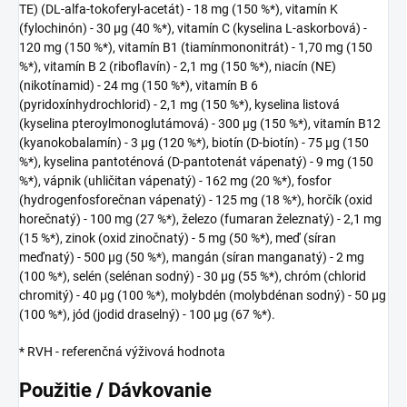
TE) (DL-alfa-tokoferyl-acetát) - 18 mg (150 %*), vitamín K
(fylochinón) - 30 µg (40 %*), vitamín C (kyselina L-askorbová) -
120 mg (150 %*), vitamín B1 (tiamínmononitrát) - 1,70 mg (150
%*), vitamín B 2 (riboflavín) - 2,1 mg (150 %*), niacín (NE)
(nikotínamid) - 24 mg (150 %*), vitamín B 6
(pyridoxínhydrochlorid) - 2,1 mg (150 %*), kyselina listová
(kyselina pteroylmonoglutámová) - 300 µg (150 %*), vitamín B12
(kyanokobalamín) - 3 µg (120 %*), biotín (D-biotín) - 75 µg (150
%*), kyselina pantoténová (D-pantotenát vápenatý) - 9 mg (150
%*), vápnik (uhličitan vápenatý) - 162 mg (20 %*), fosfor
(hydrogenfosforečnan vápenatý) - 125 mg (18 %*), horčík (oxid
horečnatý) - 100 mg (27 %*), železo (fumaran železnatý) - 2,1 mg
(15 %*), zinok (oxid zinočnatý) - 5 mg (50 %*), meď (síran
meďnatý) - 500 µg (50 %*), mangán (síran manganatý) - 2 mg
(100 %*), selén (selénan sodný) - 30 µg (55 %*), chróm (chlorid
chromitý) - 40 µg (100 %*), molybdén (molybdénan sodný) - 50 µg
(100 %*), jód (jodid draselný) - 100 µg (67 %*).
* RVH - referenčná výživová hodnota
Použitie / Dávkovanie