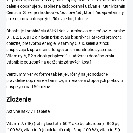
balenie obsahuje 30 tabliet na každodenné užívanie. Multivitamín
Centrum Silver je vhodnou voľbou pre ľudí, ktorí hľadajú vitamíny
pre seniorov a dospelých 50+ v jednej tablete.
Obsahuje kombináciu dôležitých vitamínov a minerálov. Vitamíny
B1, B2, B6, B12 a niacín prispievajú k správnej látkovej premene
dôležitej pre tvorbu energie. Vitamíny C a D, selén a zinok
prispievajú k správnemu fungovaniu imunitného systému.
Vitamíny A, B2 a zinok prispievajú k udržaniu dobrého zraku.
Vápnik je potrebný na udržanie zdravých kostí.
Centrum Silver vo forme tabliet je určený na jednoduché
pravidelné dopĺňanie vitamínov, minerálov a stopových prvkov u
dospelých nad 50 rokov.
Zloženie
Aktívne látky v 1 tablete:
Vitamín A (RE) (retinylacetát + 50 % ako betakarotén) - 800 µg
(100 %*), vitamín D (cholekaciferol) - 5 µg (100 %*), vitamín E (α-