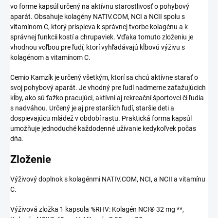
vo forme kapsúl určený na aktívnu starostlivosť o pohybový
aparát. Obsahuje kolagény NATIV.COM, NCI a NCII spolu s
vitamínom C, ktorý prispieva k správnej tvorbe kolagénu a k
správnej funkcii kostí a chrupaviek. Vďaka tomuto zloženiu je
vhodnou voľbou pre ľudí, ktorí vyhľadávajú kĺbovú výživu s
kolagénom a vitamínom C.
Cemio Kamzík je určený všetkým, ktorí sa chcú aktívne starať o
svoj pohybový aparát. Je vhodný pre ľudí nadmerne zaťažujúcich
kĺby, ako sú ťažko pracujúci, aktívni aj rekreační športovci či ľudia
s nadváhou. Určený je aj pre starších ľudí, staršie deti a
dospievajúcu mládež v období rastu. Praktická forma kapsúl
umožňuje jednoduché každodenné užívanie kedykoľvek počas
dňa.
Zloženie
Výživový doplnok s kolagénmi NATIV.COM, NCI, a NCII a vitamínu
C.
Výživová zložka 1 kapsula %RHV: Kolagén NCI® 32 mg **,