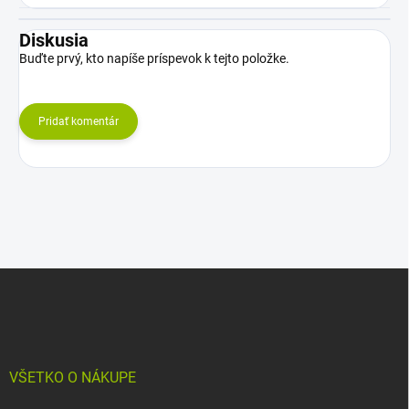
Diskusia
Buďte prvý, kto napíše príspevok k tejto položke.
Pridať komentár
Z
á
p
ä
t
i
VŠETKO O NÁKUPE
e