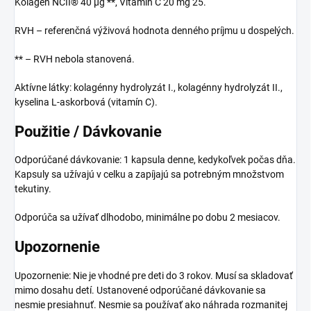
Kolagén NCII® 40 µg **, Vitamín C 20 mg 25.
RVH – referenčná výživová hodnota denného príjmu u dospelých.
** – RVH nebola stanovená.
Aktívne látky: kolagénny hydrolyzát I., kolagénny hydrolyzát II.,
kyselina L-askorbová (vitamín C).
Použitie / Dávkovanie
Odporúčané dávkovanie: 1 kapsula denne, kedykoľvek počas dňa.
Kapsuly sa užívajú v celku a zapíjajú sa potrebným množstvom
tekutiny.
Odporúča sa užívať dlhodobo, minimálne po dobu 2 mesiacov.
Upozornenie
Upozornenie: Nie je vhodné pre deti do 3 rokov. Musí sa skladovať
mimo dosahu detí. Ustanovené odporúčané dávkovanie sa
nesmie presiahnuť. Nesmie sa používať ako náhrada rozmanitej