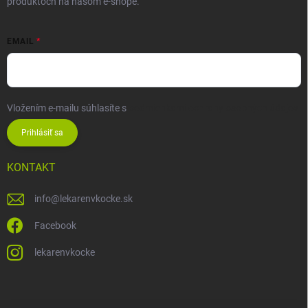
produktoch na našom e-shope.
EMAIL
Vložením e-mailu súhlasíte s
podmienkami ochrany osobných údajov
Prihlásiť sa
KONTAKT
info
@
lekarenvkocke.sk
Facebook
lekarenvkocke