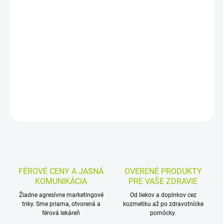
Výživový doplnok s kolagénmi NATIV.COM, NCI a NCII a
vitamínom C je určený na starostlivosť o pohybový aparát. V
kapsulách sa ľahko užíva a vitamín C prispieva k správnej tvorbe
kolagénu, kostí a chrupaviek.
DETAILNÉ INFORMÁCIE
MOŽNOSTI VRÁTENIA TOVARU
OPÝTAŤ SA
STRÁŽIŤ
FÉROVÉ CENY A JASNÁ
OVERENÉ PRODUKTY
KOMUNIKÁCIA
PRE VAŠE ZDRAVIE
Žiadne agresívne marketingové
Od liekov a doplnkov cez
triky. Sme priama, otvorená a
kozmetiku až po zdravotnícke
férová lekáreň
pomôcky.