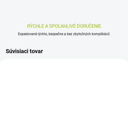
RÝCHLE A SPOĽAHLIVÉ DORUČENIE
Expedované rýchlo, bezpečne a bez zbytočných komplikácií.
Súvisiaci tovar
SKLADOM
SKLADOM
(>5 KS)
(>5 KS)
Adelle Davis Glutatión
Adelle Davis
cps – 60 kapsúl (30
Lipozomálny Glutatión –