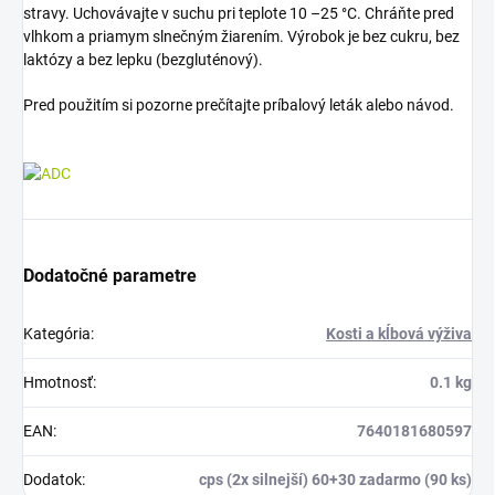
stravy. Uchovávajte v suchu pri teplote 10 –25 °C. Chráňte pred
vlhkom a priamym slnečným žiarením. Výrobok je bez cukru, bez
laktózy a bez lepku (bezgluténový).
Pred použitím si pozorne prečítajte príbalový leták alebo návod.
Dodatočné parametre
Kategória
:
Kosti a kĺbová výživa
Hmotnosť
:
0.1 kg
EAN
:
7640181680597
Dodatok
:
cps (2x silnejší) 60+30 zadarmo (90 ks)